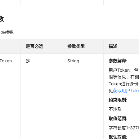
数
der参数
是否必选
参数类型
描述
-Token
是
String
参数解释
:
用户Token
限等信息，在调
Token进行
见
获取用户Tok
约束限制
:
不涉及
取值范围
:
字符长度1-327
默认取值
: