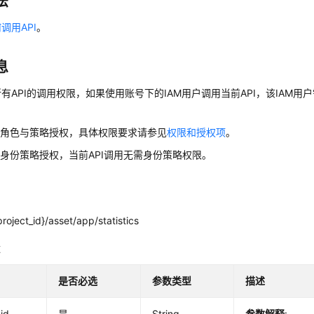
法
调用API
。
息
有API的调用权限，如果使用账号下的IAM用户调用当前API，该IAM用户
用角色与策略授权，具体权限要求请参见
权限和授权项
。
身份策略授权，当前API调用无需身份策略权限。
roject_id}/asset/app/statistics
数
是否必选
参数类型
描述
_id
是
String
参数解释
: