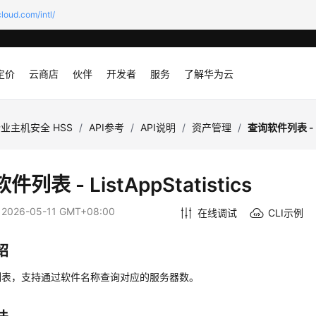
loud.com/intl/
定价
云商店
伙伴
开发者
服务
了解华为云
业主机安全 HSS
/
API参考
/
API说明
/
资产管理
/
查询软件列表 - Li
列表 - ListAppStatistics
：
2026-05-11 GMT+08:00
在线调试
CLI示例
绍
列表，支持通过软件名称查询对应的服务器数。