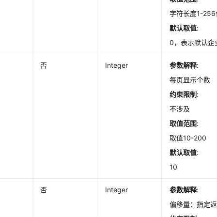
字符长度1-25
默认取值
:
0，表示默认企业
否
Integer
参数解释
:
每页显示个数
约束限制
:
不涉及
取值范围
:
取值10-200
默认取值
:
10
否
Integer
参数解释
:
偏移量：指定