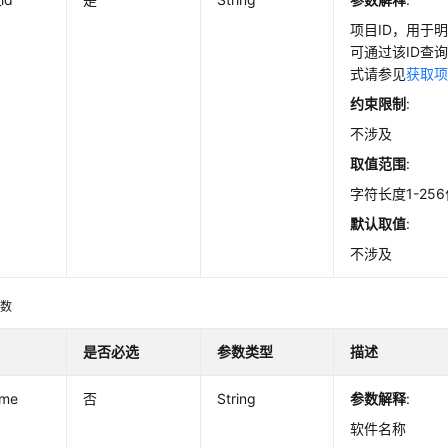
项目ID，用于
可通过该ID查
式请参见
获取项
约束限制
:
不涉及
取值范围
:
字符长度1-25
默认取值
:
不涉及
参数
是否必选
参数类型
描述
ame
否
String
参数解释
:
软件名称