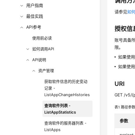
调用方
用户指南
请参见
如何
最佳实践
API参考
授权信
使用前必读
账号具备所
限。
如何调用API
如果使
API说明
如果使用
资产管理
获取软件信息的历史变动
URI
记录 -
ListAppChangeHistories
GET /v5/{p
查询软件列表 -
表1
路径参
ListAppStatistics
参数
查询软件的服务器列表 -
ListApps
project