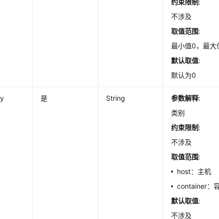
约束限制
:
不涉及
取值范围
:
最小值0，最大值
默认取值
:
默认为0
ry
是
String
参数解释
:
类别
约束限制
:
不涉及
取值范围
:
host：主机
container
默认取值
:
不涉及