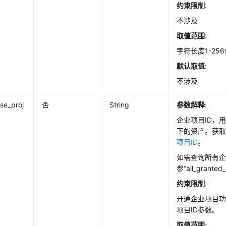
约束限制
:
不涉及
取值范围
:
字符长度1-25
默认取值
:
不涉及
ise_proj
否
String
参数解释
:
企业项目ID，
下的资产。获
项目ID
。
如需查询所有
参“all_granted
约束限制
:
开通企业项目
项目ID参数。
取值范围
: