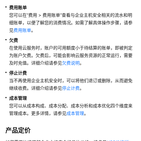
项
费用账单
您可以在
计
“
费用
>
费用账单
”
查看与企业主机安全相关的流水和明
费
细账单，以便了解您的消费情况。如需了解具体操作步骤，请参
样
见
费用账单
。
例
欠费
在使用云服务时，账户的可用额度小于待结算的账单，即被判定
变
为账户欠费。欠费后，可能会影响云服务资源的正常运行，需要
更
及时充值。详细介绍请参见
欠费说明
。
计
费
停止计费
模
当不再使用企业主机安全时，可以将他们退订或删除，从而避免
式
继续收费。详细介绍请参见
停止计费
。
成本管理
续
您可以从成本构成、成本分配、成本分析和成本优化四个维度来
费
管理成本。更多详情，请参见
成本管理
。
费
用
产品定价
账