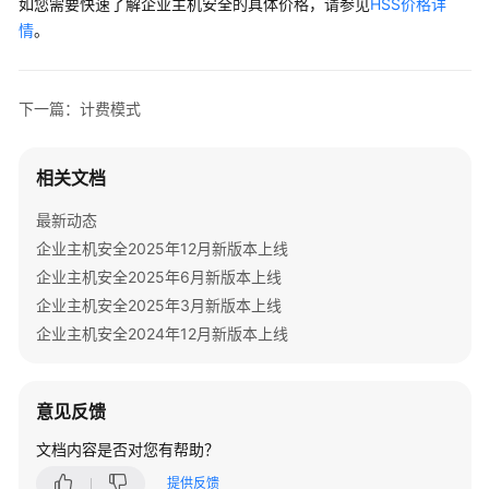
单
如您需要快速了解企业主机安全的具体价格，请参见
HSS价格详
情
。
欠
费
说
下一篇：计费模式
明
停
相关文档
止
最新动态
计
费
企业主机安全2025年12月新版本上线
企业主机安全2025年6月新版本上线
成
企业主机安全2025年3月新版本上线
本
企业主机安全2024年12月新版本上线
管
理
意见反馈
计
费
文档内容是否对您有帮助？
FAQ
提供反馈