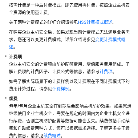
介
按需计费是一种后付费模式，即先使用再付费，按照企业主机安
绍
全资源的使用量计费。
计
关于两种计费模式的详细介绍请参见
HSS计费模式概述
。
费
在购买企业主机安全后，如果发现当前计费模式无法满足业务需
说
求，您还可以变更计费模式。详细介绍请参见
变更计费模式概
明
述
。
计
计费项
费
企业主机安全的计费项由防护配额费用、增值服务费用组成。了
概
解计费项的计费因子、计费公式等信息，请参考
计费项
。
述
如需了解实际场景下的计费样例以及计费项在不同计费模式下的
费用计算过程，请参见
计费样例
。
计
费
续费
模
包年/包月企业主机安全在到期后会影响主机防护效果。如果您想
式
继续使用企业主机安全，需要在规定的时间内为企业主机安全进
行续费，否则主机防护配置等数据可能会丢失。续费包括手动续
计
费和自动续费两种方式，您可以根据需求选择。了解更多关于续
费
费的信息，请参见
续费概述
。