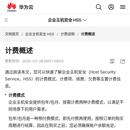
企业主机安全 HSS
文档首页
/
企业主机安全 HSS
/
计费说明
/
计费概述
计费概述
最
新
更新时间：
2025-03-28 GMT+08:00
动
态
通过阅读本文，您可以快速了解企业主机安全（Host Security
Service，HSS）的计费模式、计费项、续费、欠费等主要计费信
技
息。
术
计费模式
画
企业主机安全提供包年/包月、按需计费两种计费模式，以满足不
册
同场景下的用户需求。
产
包年/包月是一种预付费模式，即先付费再使用，按照订单的购买
品
周期进行结算，因此在购买之前，您必须确保账户余额充足。