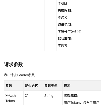
操
主机id
作
约束限制
:
时
影
不涉及
响
取值范围
:
的
字符长度0-64位
范
围
默认取值
:
-
不涉及
ListHandleAffectBaseline
查
询
请求参数
配
置
表3
请求Header参数
检
查
参数
是否必选
参数类型
描述
项
影
X-Auth-
是
String
参数解释
:
响
Token
用户Token，包含了用户
到