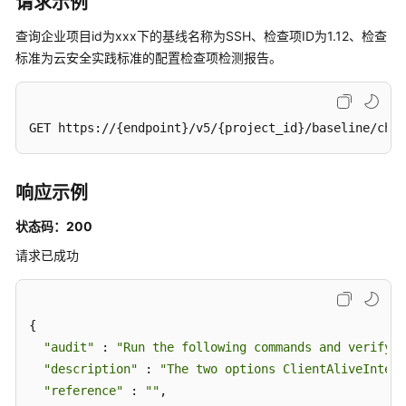
请求示例
息
查询企业项目id为xxx下的基线名称为SSH、检查项ID为1.12、检查
-
标准为云安全实践标准的配置检查项检测报告。
ShowBaselineOverview
对
口
GET https://{endpoint}/v5/{project_id}/baseline/chec
令
复
杂
响应示例
度
检
状态码：200
测
请求已成功
未
通
过
的
{

主
"audit"
 : 
"Run the following commands and verify t
机
"description"
 : 
"The two options ClientAliveInterv
进
"reference"
 : 
""
,

行