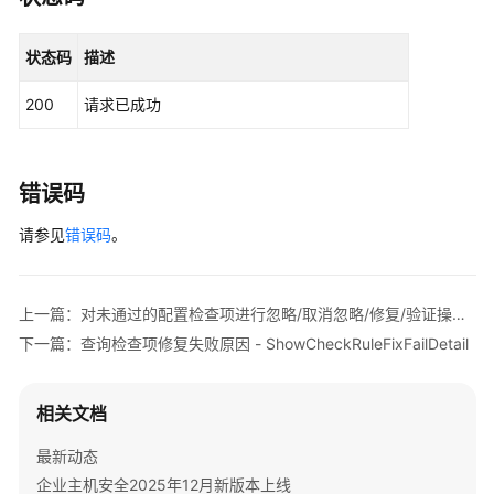
                .withRegion(HssRegion.valueOf(
"<Y
按
                .build();

查
状态码
描述
ShowCheckRuleDetailRequest
request
=
new
询
try
 {

结
200
请求已成功
ShowCheckRuleDetailResponse
response
果
            System.out.println(response.toString()
导
        } 
catch
 (ConnectionException e) {

出
            e.printStackTrace();

错误码
配
        } 
catch
 (RequestTimeoutException e) {

置
请参见
            e.printStackTrace();

错误码
。
检
        } 
catch
 (ServiceResponseException e) {

测
            e.printStackTrace();

报
            System.out.println(e.getHttpStatusCode
上一篇：对未通过的配置检查项进行忽略/取消忽略/修复/验证操作 - ChangeCheckRuleAction
告
            System.out.println(e.getRequestId());

下一篇：查询检查项修复失败原因 - ShowCheckRuleFixFailDetail
-
            System.out.println(e.getErrorCode());

ExportSecurityCheckReport
            System.out.println(e.getErrorMsg());

        }

相关文档
查
    }

询
最新动态
指
企业主机安全2025年12月新版本上线
定