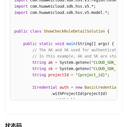
import
报
import
告
import
 com.huaweicloud.sdk.hss.v5.model.*;

-
ListPasswordComplexity
public
class
ShowCheckRuleDetailSolution
 {

查
询
public
static
void
main
(String[] args)
 {

指
// The AK and SK used for authentication 
定
// In this example, AK and SK are stored 
策
String
ak
=
 System.getenv(
"CLOUD_SDK_AK"
);
略
String
sk
=
 System.getenv(
"CLOUD_SDK_SK"
);
组
String
projectId
=
"{project_id}"
;

的
检
ICredential
auth
=
new
BasicCredentials
()

查
                .withProjectId(projectId)

项
                .withAk(ak)

列
                .withSk(sk);

表
-
HssClient
client
=
 HssClient.newBuilder()

ListAllRiskConfigCheckRules
                .withCredential(auth)

状态码