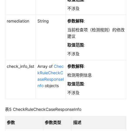
导
不涉及
出
基
remediation
String
参数解释
:
线
检
当前检查项（检测规则）的修改
测
建议
报
取值范围
:
告，
不涉及
生
成
check_info_list
Array of
Chec
参数解释
:
Excel
kRuleCheckC
文
检测用例信息
aseResponseI
件
取值范围
:
nfo
objects
-
不涉及
ExportBaselineSecurityCheckReport
查
表5
CheckRuleCheckCaseResponseInfo
看
主
参数
参数类型
描述
机