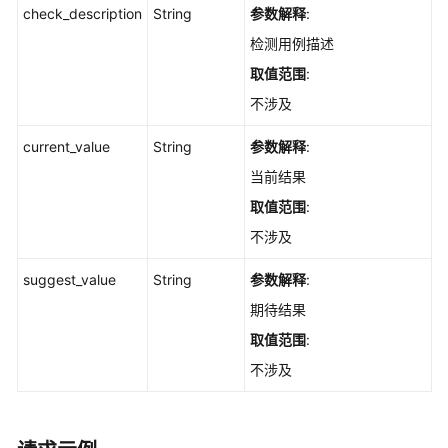
对
check_description
String
参数解释
:
应
检测用例描述
的
检
取值范围
:
查
不涉及
项
-
current_value
String
参数解释
:
ListHostCheckRules
当前结果
查
取值范围
:
询
不涉及
基
线
suggest_value
String
参数解释
:
检
期待结果
查
的
取值范围
:
统
不涉及
计
数
据
信