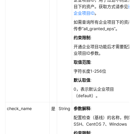
说
目下的资产。获取方式请参见
获
明
企业项目ID
。
资
如需查询所有企业项目下的资产
产
传参“all_granted_eps”。
管
约束限制
:
理
开通企业项目功能后才需要配置
业项目ID参数。
勒
索
取值范围
:
防
字符长度1-256位
护
默认取值
:
基
0，表示默认企业项目
线
（default）。
管
理
check_name
是
String
参数解释
:
配置检查（基线）的名称，例如
对
SSH、CentOS 7、Windows
未
约束限制
: