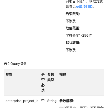
实
询项目下资产。获取方式
践
请参见
获取项目ID
。
约束限制
:
API
不涉及
参
考
取值范围
:
字符长度1-256位
使
默认取值
:
用
前
不涉及
必
读
表2
Query参数
如
参数
是
参数
描述
何
否
类型
调
必
用
选
API
enterprise_project_id
否
String
参数解释
:
API
企业项目ID，用于过滤不同企业