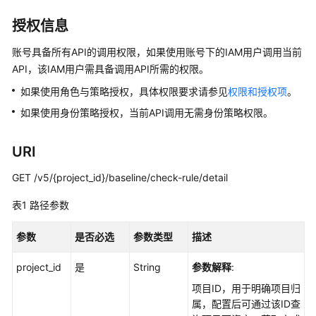
介
绍
授权信息
计
账号具备所有API的调用权限，如果使用账号下的IAM用户调用当前
费
API，该IAM用户需具备调用API所需的权限。
说
如果使用角色与策略授权，具体权限要求请参见
权限和授权项
。
明
如果使用身份策略授权，当前API调用无需身份策略权限。
快
速
URI
入
门
GET /v5/{project_id}/baseline/check-rule/detail
表1
路径参数
用
户
参数
是否必选
参数类型
描述
指
南
project_id
是
String
参数解释
:
最
项目ID，用于明确项目归
佳
属，配置后可通过该ID查