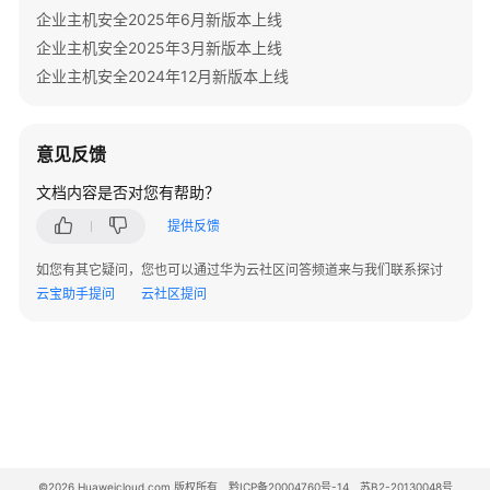
企业主机安全2025年6月新版本上线
安
全
企业主机安全2025年3月新版本上线
配
企业主机安全2024年12月新版本上线
置
项
的
意见反馈
检
查
文档内容是否对您有帮助？
项
提供反馈
列
表
如您有其它疑问，您也可以通过华为云社区问答频道来与我们联系探讨
-
云宝助手提问
云社区提问
ListRiskConfigCheckRules
查
询
指
定
安
全
©2026 Huaweicloud.com 版权所有
黔ICP备20004760号-14
苏B2-20130048号