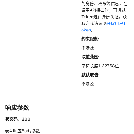
的身份、权限等信息，在
的
调用API接口时，可通过
服
Token进行身份认证。获
务
取方式请参见
获取用户T
器
oken
。
列
约束限制
:
表
-
不涉及
ListCheckRuleHost
取值范围
:
字符长度1-32768位
手
动
默认取值
:
检
不涉及
测：
对
策
略
响应参数
中
状态码：200
选
择
表4
响应Body参数
的