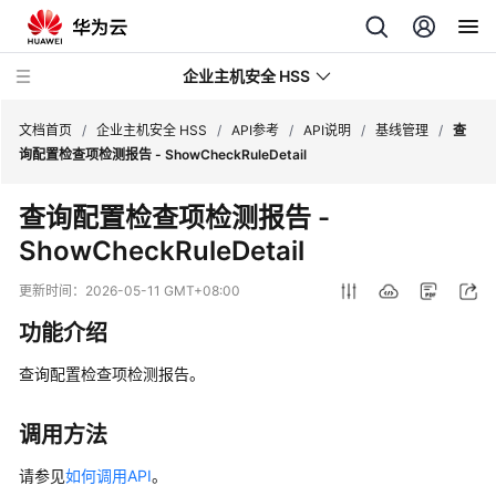
企业主机安全 HSS
文档首页
/
企业主机安全 HSS
/
API参考
/
API说明
/
基线管理
/
查
询配置检查项检测报告 - ShowCheckRuleDetail
最
查询配置检查项检测报告 -
新
ShowCheckRuleDetail
动
态
更新时间：
2026-05-11 GMT+08:00
技
功能介绍
术
画
查询配置检查项检测报告。
册
调用方法
产
品
请参见
如何调用API
。