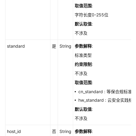
检
取值范围
:
查
字符长度0-255位
项
修
默认取值
:
复
不涉及
失
败
standard
是
String
参数解释
:
原
标准类型
因
-
约束限制
:
ShowCheckRuleFixFailDetail
不涉及
取值范围
:
查
询
cn_standard : 等保合规标准
基
hw_standard : 云安全实践标
线
默认取值
:
检
查
不涉及
执
行
host_id
否
String
参数解释
: