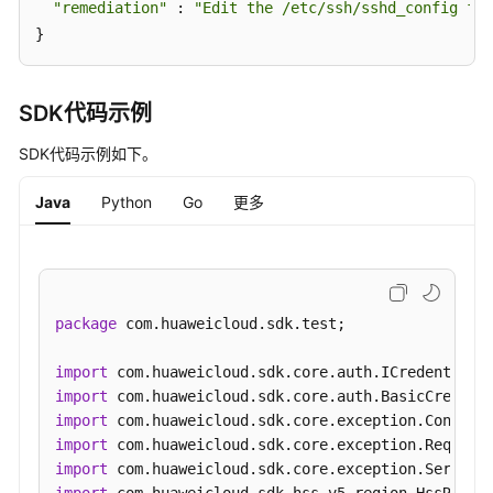
"remediation"
 : 
"Edit the /etc/ssh/sshd_config fil
忽
}
略/
取
消
SDK代码示例
忽
略
SDK代码示例如下。
-
ChangePasswordComplexityStatus
Java
Python
Go
更多
查
询
口
令
package
 com.huaweicloud.sdk.test;

复
杂
import
度
import
策
import
略
import
检
import
测