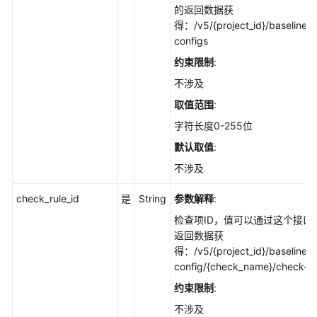
的返回数据获
作
得：/v5/{project_id}/baseline/ri
-
configs
ChangeCheckRuleAction
约束限制
:
查
不涉及
询
取值范围
:
配
置
字符长度0-255位
检
默认取值
:
查
项
不涉及
检
check_rule_id
是
String
参数解释
:
测
报
检查项ID，值可以通过这个接口
告
返回数据获
-
得：/v5/{project_id}/baseline/ri
ShowCheckRuleDetail
config/{check_name}/check-ru
约束限制
:
查
不涉及
询