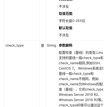
通
过
不涉及
的
取值范围
:
配
字符长度0-255位
置
检
默认取值
:
查
不涉及
项
进
check_type
是
String
参数解释
:
行
配置检查（基线）的类型,Linux
忽
支持的基线一般check_type和
略/
check_name相同,例如SSH、
取
CentOS 7。 Windows系统支持
消
基线一般check_type和
忽
check_name不相同，例如
略/
check_name为Windows的配
修
查（基线），它的check_type
复/
Windows Server 2019 R2、
验
Windows Server 2016 R2等。
证
check_type的值可以通过这个
操