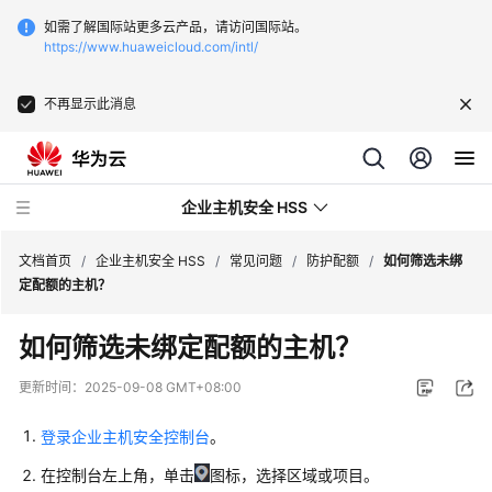
如需了解国际站更多云产品，请访问国际站。
https://www.huaweicloud.com/intl/
不再显示此消息
企业主机安全 HSS
文档首页
/
企业主机安全 HSS
/
常见问题
/
防护配额
/
如何筛选未绑
定配额的主机？
最
如何筛选未绑定配额的主机？
新
动
更新时间：
2025-09-08 GMT+08:00
态
登录企业主机安全控制台
。
技
在控制台左上角，单击
图标，选择区域或项目。
术