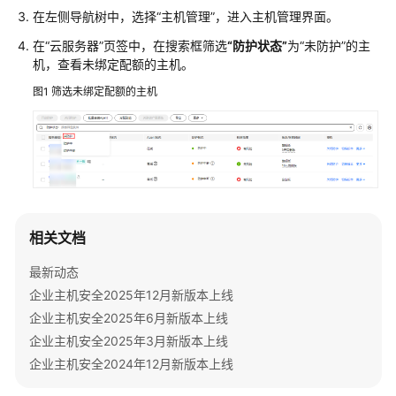
画
在左侧导航树中，选择
“主机管理”
，进入主机管理界面。
册
在
“云服务器”
页签中，在搜索框筛选
“防护状态”
为
“未防护”
的主
机，查看未绑定配额的主机。
产
品
图1
筛选未绑定配额的主机
介
绍
计
费
说
明
相关文档
快
最新动态
速
企业主机安全2025年12月新版本上线
入
企业主机安全2025年6月新版本上线
门
企业主机安全2025年3月新版本上线
企业主机安全2024年12月新版本上线
用
户