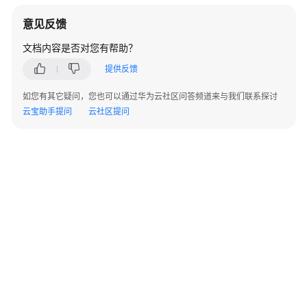
指
南
意见反馈
文档内容是否对您有帮助？
最
佳
提供反馈
实
如您有其它疑问，您也可以通过华为云社区问答频道来与我们联系探讨
践
云宝助手提问
云社区提问
API
参
考
SDK
参
考
场
景
代
码