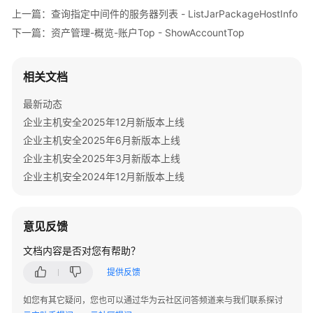
            System.out.println(e.getHttpStatusCode
ShowHostAssetManualCollectStatus
上一篇：查询指定中间件的服务器列表 - ListJarPackageHostInfo
            System.out.println(e.getRequestId());

下一篇：资产管理-概览-账户Top - ShowAccountTop
            System.out.println(e.getErrorCode());

采
            System.out.println(e.getErrorMsg());

集
        }

单
相关文档
    }

主
最新动态
机
资
企业主机安全2025年12月新版本上线
产
企业主机安全2025年6月新版本上线
指
企业主机安全2025年3月新版本上线
纹
企业主机安全2024年12月新版本上线
-
RunHostAssetManualCollect
意见反馈
查
询
文档内容是否对您有帮助？
指
提供反馈
定
中
如您有其它疑问，您也可以通过华为云社区问答频道来与我们联系探讨
间