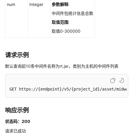
num
Integer
参数解释
:
描
述
中间件包统计信息总数
信
取值范围
:
息
取值0-300000
-
ShowCommonPort
导
请求示例
出
资
默认查询前10条中间件名称为rt.jar，类别为主机的中间件列表
产
指
纹
GET https://{endpoint}/v5/{project_id}/asset/midware
信
息
-
响应示例
DownloadAssetFile
状态码：200
查
询
请求已成功