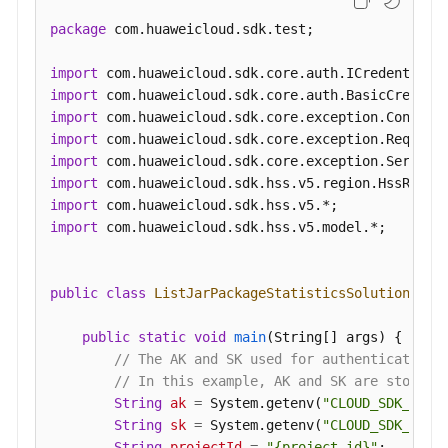
框
架
package
 com.huaweicloud.sdk.test;

的
服
import
务
import
器
import
列
import
表
import
-
import
ListWebFrameworkHostInfo
import
import
 com.huaweicloud.sdk.hss.v5.model.*;

查
询
public
class
ListJarPackageStatisticsSolution
 {

指
定
public
static
void
main
(String[] args)
 {

Web
// The AK and SK used for authentication 
站
// In this example, AK and SK are stored 
点
String
ak
=
 System.getenv(
"CLOUD_SDK_AK"
);
的
String
sk
=
 System.getenv(
"CLOUD_SDK_SK"
);
服
String
projectId
=
"{project_id}"
;
