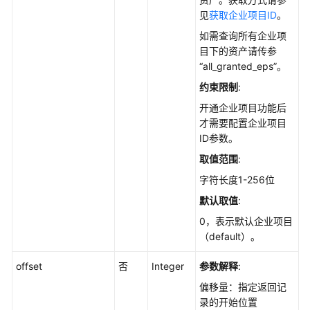
说
见
获取企业项目ID
。
明
如需查询所有企业项
资
目下的资产请传参
产
“all_granted_eps”。
管
约束限制
:
理
开通企业项目功能后
才需要配置企业项目
获
ID参数。
取
软
取值范围
:
件
字符长度1-256位
信
默认取值
:
息
的
0，表示默认企业项目
历
（default）。
史
变
offset
否
Integer
参数解释
:
动
偏移量：指定返回记
记
录的开始位置
录