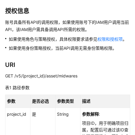
介
绍
授权信息
计
账号具备所有API的调用权限，如果使用账号下的IAM用户调用当前
费
API，该IAM用户需具备调用API所需的权限。
说
如果使用角色与策略授权，具体权限要求请参见
权限和授权项
。
明
如果使用身份策略授权，当前API调用无需身份策略权限。
快
速
URI
入
门
GET /v5/{project_id}/asset/midwares
表1
路径参数
用
户
参数
是否必选
参数类型
描述
指
南
project_id
是
String
参数解释
:
最
项目ID，用于明确项目归
佳
属，配置后可通过该ID查