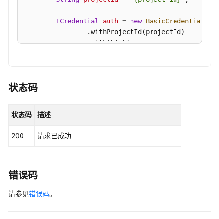
务
器
ICredential
auth
=
new
BasicCredentials
()

列
                .withProjectId(projectId)

表
                .withAk(ak)

-
                .withSk(sk);

ListWebSiteHostInfo
HssClient
client
=
 HssClient.newBuilder()

查
                .withCredential(auth)

状态码
询
                .withRegion(HssRegion.valueOf(
"<Y
单
                .build();

主
状态码
描述
ListJarPackageStatisticsRequest
request
=
机
try
 {

资
200
请求已成功
ListJarPackageStatisticsResponse
resp
产
            System.out.println(response.toString()
指
        } 
catch
 (ConnectionException e) {

纹
            e.printStackTrace();

采
错误码
        } 
catch
 (RequestTimeoutException e) {

集
请参见
            e.printStackTrace();

错误码
。
状
        } 
catch
 (ServiceResponseException e) {

态
            e.printStackTrace();

-