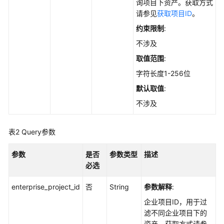
实
询项目下资产。获取方式
践
请参见
获取项目ID
。
约束限制
:
API
不涉及
参
考
取值范围
:
字符长度1-256位
使
默认取值
:
用
前
不涉及
必
读
表2
Query参数
如
参数
是否
参数类型
描述
何
必选
调
用
enterprise_project_id
否
String
参数解释
:
API
企业项目ID，用于过
滤不同企业项目下的
API
资产。获取方式请参