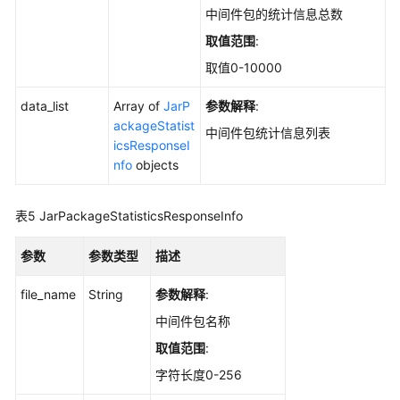
查
中间件包的统计信息总数
询
自
取值范围
:
启
取值0-10000
动
项
data_list
Array of
JarP
参数解释
:
的
ackageStatist
中间件包统计信息列表
服
icsResponseI
务
nfo
objects
列
表
表5
JarPackageStatisticsResponseInfo
-
ListAutoLaunchs
参数
参数类型
描述
查
file_name
String
参数解释
:
询
某
中间件包名称
一
取值范围
:
端
字符长度0-256
口
的