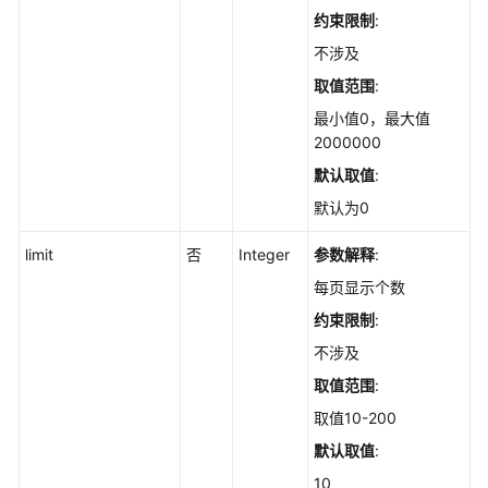
约束限制
:
-
ListAppChangeHistories
不涉及
取值范围
:
查
最小值0，最大值
询
2000000
软
件
默认取值
:
列
默认为0
表
-
limit
否
Integer
参数解释
:
ListAppStatistics
每页显示个数
查
约束限制
:
询
不涉及
软
件
取值范围
:
的
取值10-200
服
默认取值
:
务
器
10