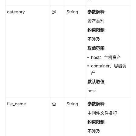
列
表
category
是
String
参数解释
:
-
资产类别
ListApps
约束限制
:
查
不涉及
询
取值范围
:
资
host：主机资产
产
全
container：容器资
局
产
扫
默认取值
:
描
host
任
务
file_name
否
String
参数解释
:
状
态
中间件文件名称
-
约束限制
:
ListGlobalAssetScanTask
不涉及