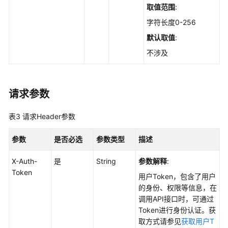
创
取值范围
:
建
字符长度0-256
全
默认取值
:
局
资
不涉及
产
扫
描
请求参数
任
务
表3
请求Header参数
-
CreateGlobalAssetScanTask
参数
是否必选
参数类型
描述
获
X-Auth-
是
String
参数解释
:
取
Token
自
用户Token，包含了用户
启
的身份、权限等信息，在
动
调用API接口时，可通过
项
Token进行身份认证。获
的
取方式请参见
获取用户T