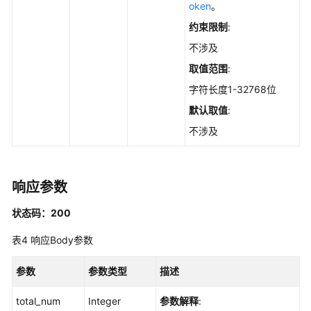
历
oken
。
史
约束限制
:
变
不涉及
动
记
取值范围
:
录
字符长度1-32768位
-
默认取值
:
ListAutoLaunchChangeHistories
不涉及
查
询
自
响应参数
启
动
状态码：200
项
信
表4
响应Body参数
息
-
参数
参数类型
描述
ListAutoLaunchStatistics
total_num
Integer
参数解释
: