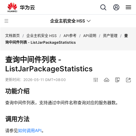
企业主机安全 HSS
文档首页
/
企业主机安全 HSS
/
API参考
/
API说明
/
资产管理
/
查
询中间件列表 - ListJarPackageStatistics
最
查询中间件列表 -
新
ListJarPackageStatistics
动
态
更新时间：
2026-05-11 GMT+08:00
技
功能介绍
术
画
查询中间件列表，支持通过中间件名称查询对应的服务器数。
册
调用方法
产
品
请参见
如何调用API
。