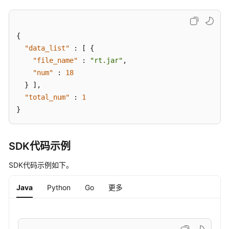
指
定
内
{
核
"data_list"
:
[
{
模
"file_name"
:
"rt.jar"
,
块
"num"
:
18
的
}
]
,
服
务
"total_num"
:
1
器
}
列
表
-
SDK代码示例
ListKernelModuleHostInfo
SDK代码示例如下。
查
Java
Python
Go
更多
询
指
定
Web