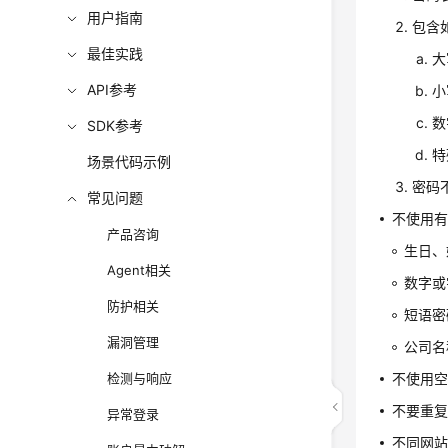
用户指南
包含
最佳实践
大
API参考
小
数
SDK参考
特
场景代码示例
密码
常见问题
不使用
产品咨询
生日、
Agent相关
数字或
防护相关
短语密
漏洞管理
公司名
检测与响应
不使用
不要重复
异常登录
不同网站