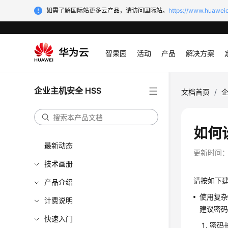
如需了解国际站更多云产品，请访问国际站。
https://www.huaweic
智果园
活动
产品
解决方案
企业主机安全 HSS
文档首页
/
企
如何
最新动态
更新时间
技术画册
请按如下
产品介绍
使用复
计费说明
建议密
快速入门
密码