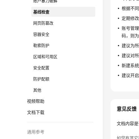
账户暴力破解
根据不同
基线检查
定期修改
网页防篡改
账号管
容器安全
码，则
勒索防护
建议为所
建议对所
区域和可用区
新建系
安全配置
建议开启
防护配额
其他
视频帮助
意见反馈
文档下载
文档内容是
通用参考
如您有其它