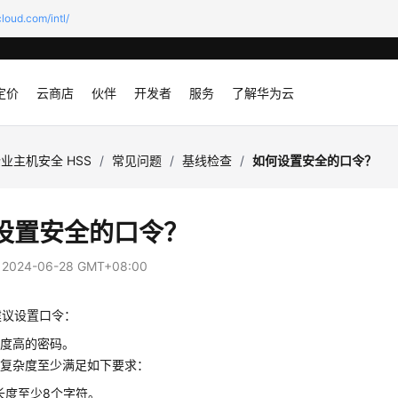
loud.com/intl/
定价
云商店
伙伴
开发者
服务
了解华为云
业主机安全 HSS
/
常见问题
/
基线检查
/
如何设置安全的口令？
设置安全的口令？
：
2024-06-28 GMT+08:00
建议设置口令：
杂度高的密码。
码复杂度至少满足如下要求：
长度至少8个字符。