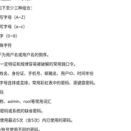
如下至少三种组合：
写字母（A~Z）
写字母（a~z）
字（0~9）
殊字符
不为用户名或用户名的倒序。
有一定特征和规律容易被破解的常用弱口令。
姓名、身份证、手机号、邮箱名、用户ID、时间年份
字母连排或混排，常用彩虹表中的密码、滚键盘密码。
码
称、admin、root等常用词汇
空密码或系统的缺省密码。
使用最近5次（含5次）内已使用的密码。
/账号使用不同的密码。