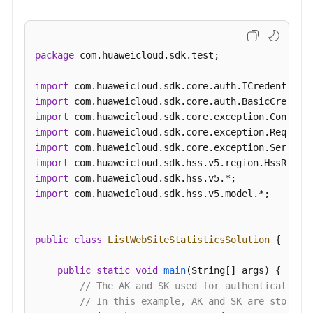
查
询
指
package
 com.huaweicloud.sdk.test;

定
Web
import
框
import
架
import
的
import
服
import
务
import
器
import
列
import
 com.huaweicloud.sdk.hss.v5.model.*;

表
-
ListWebFrameworkHostInfo
public
class
ListWebSiteStatisticsSolution
 {

查
public
static
void
main
(String[] args)
 {

询
// The AK and SK used for authentication 
指
// In this example, AK and SK are stored 
定