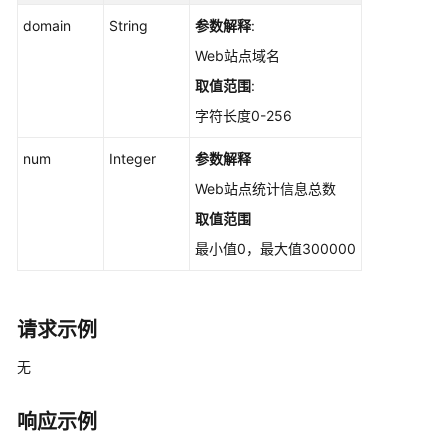
询
domain
String
参数解释
:
某
一
Web站点域名
端
取值范围
:
口
的
字符长度0-256
描
num
Integer
参数解释
述
信
Web站点统计信息总数
息
取值范围
-
ShowCommonPort
最小值0，最大值300000
导
出
请求示例
资
产
无
指
纹
响应示例
信
息