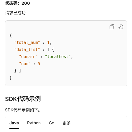
状态码：200
-
请求已成功
DownloadAssetFile
查
询
{
指
"total_num"
:
1
,
定
"data_list"
:
[
{
内
"domain"
:
"localhost"
,
核
"num"
:
5
模
}
]
块
}
的
服
务
器
SDK代码示例
列
SDK代码示例如下。
表
-
Java
Python
Go
更多
ListKernelModuleHostInfo