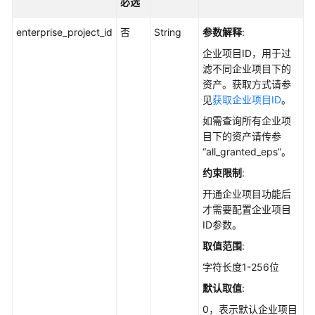
必选
调
用
enterprise_project_id
否
String
参数解释
:
API
企业项目ID，用于过
滤不同企业项目下的
API
资产。获取方式请参
说
见
获取企业项目ID
。
明
如需查询所有企业项
资
目下的资产请传参
产
“all_granted_eps”。
管
约束限制
:
理
开通企业项目功能后
才需要配置企业项目
获
ID参数。
取
软
取值范围
:
件
字符长度1-256位
信
默认取值
:
息
的
0，表示默认企业项目