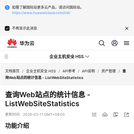
如需了解国际站更多云产品，请访问国际站。
https://www.huaweicloud.com/intl/
不再显示此消息
企业主机安全 HSS
文档首页
/
企业主机安全 HSS
/
API参考
/
API说明
/
资产管理
/
查
询Web站点的统计信息 - ListWebSiteStatistics
最
查询Web站点的统计信息 -
新
ListWebSiteStatistics
动
态
更新时间：
2026-05-11 GMT+08:00
技
功能介绍
术