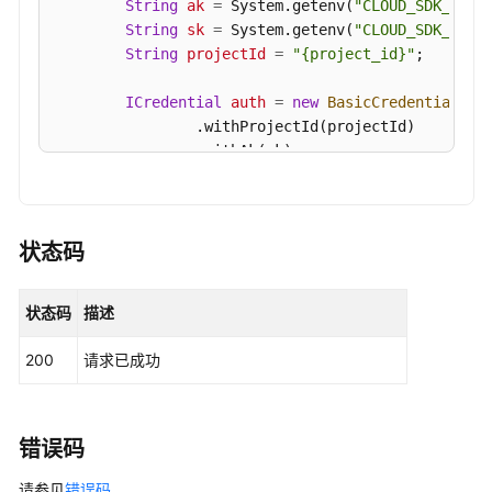
String
ak
=
 System.getenv(
"CLOUD_SDK_AK"
);
Web
String
sk
=
 System.getenv(
"CLOUD_SDK_SK"
);
站
String
projectId
=
"{project_id}"
;

点
的
ICredential
auth
=
new
BasicCredentials
()

服
                .withProjectId(projectId)

务
                .withAk(ak)

器
                .withSk(sk);

列
表
HssClient
client
=
 HssClient.newBuilder()

-
                .withCredential(auth)

状态码
ListWebSiteHostInfo
                .withRegion(HssRegion.valueOf(
"<Y
                .build();

查
状态码
描述
ListWebSiteStatisticsRequest
request
=
ne
询
try
 {

单
200
请求已成功
ListWebSiteStatisticsResponse
respons
主
            System.out.println(response.toString()
机
        } 
catch
 (ConnectionException e) {

资
            e.printStackTrace();

错误码
产
        } 
catch
 (RequestTimeoutException e) {

指
请参见
            e.printStackTrace();

错误码
。