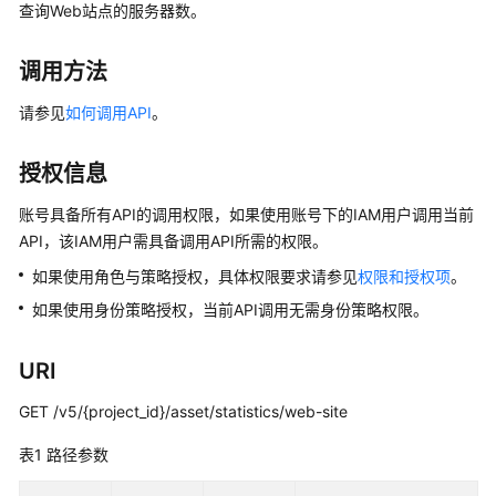
画
查询Web站点的服务器数。
册
调用方法
产
品
请参见
如何调用API
。
介
绍
授权信息
计
账号具备所有API的调用权限，如果使用账号下的IAM用户调用当前
费
API，该IAM用户需具备调用API所需的权限。
说
如果使用角色与策略授权，具体权限要求请参见
权限和授权项
。
明
如果使用身份策略授权，当前API调用无需身份策略权限。
快
速
URI
入
门
GET /v5/{project_id}/asset/statistics/web-site
表1
路径参数
用
户