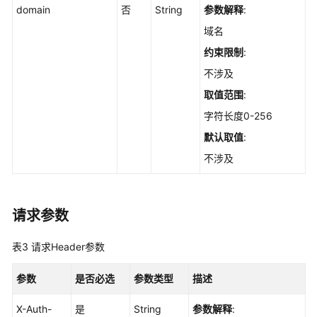
domain
否
String
参数解释
:
状
态
域名
-
约束限制
:
ListGlobalAssetScanTask
不涉及
创
取值范围
:
建
字符长度0-256
全
默认取值
:
局
资
不涉及
产
扫
描
请求参数
任
务
表3
请求Header参数
-
CreateGlobalAssetScanTask
参数
是否必选
参数类型
描述
获
X-Auth-
是
String
参数解释
:
取