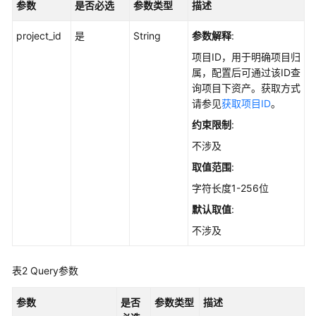
参数
是否必选
参数类型
描述
指
南
project_id
是
String
参数解释
:
最
项目ID，用于明确项目归
佳
属，配置后可通过该ID查
实
询项目下资产。获取方式
践
请参见
获取项目ID
。
约束限制
:
API
不涉及
参
考
取值范围
:
字符长度1-256位
使
默认取值
:
用
前
不涉及
必
读
表2
Query参数
如
参数
是否
参数类型
描述
何