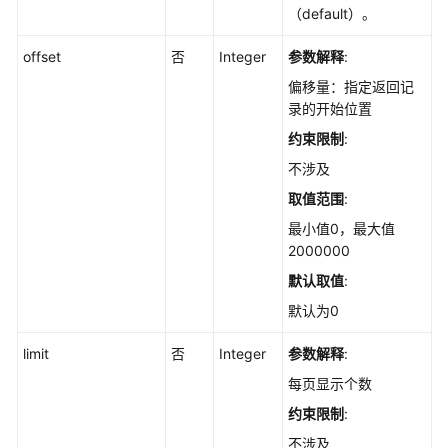
历
（default）。
史
变
offset
否
Integer
参数解释
:
动
偏移量：指定返回记
记
录的开始位置
录
约束限制
:
-
ListAppChangeHistories
不涉及
取值范围
:
查
最小值0，最大值
询
2000000
软
件
默认取值
:
列
默认为0
表
-
limit
否
Integer
参数解释
:
ListAppStatistics
每页显示个数
查
约束限制
:
询
不涉及