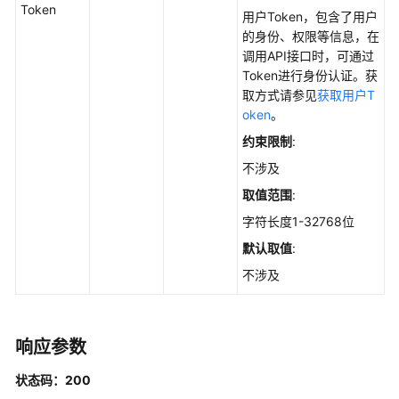
Token
自
用户Token，包含了用户
启
的身份、权限等信息，在
动
调用API接口时，可通过
项
Token进行身份认证。获
的
取方式请参见
获取用户T
历
oken
。
史
约束限制
:
变
不涉及
动
记
取值范围
:
录
字符长度1-32768位
-
默认取值
:
ListAutoLaunchChangeHistories
不涉及
查
询
自
响应参数
启
动
状态码：200
项