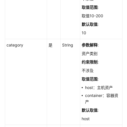
软
件
取值范围
:
的
取值10-200
服
默认取值
:
务
器
10
列
表
category
是
String
参数解释
:
-
资产类别
ListApps
约束限制
:
查
不涉及
询
取值范围
:
资
host：主机资产
产
全
container：容器资
局
产
扫
默认取值
:
描
host
任
务