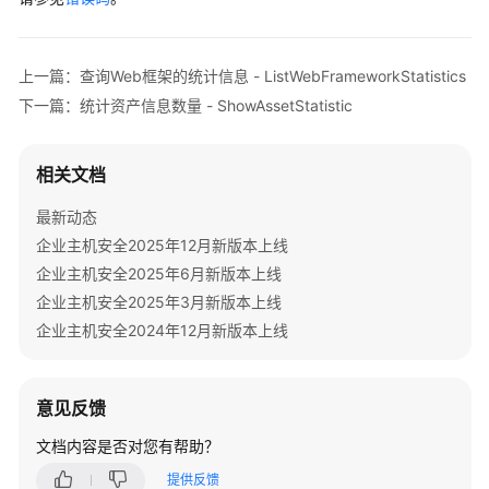
纹
        } 
catch
 (ServiceResponseException e) {

采
            e.printStackTrace();

集
            System.out.println(e.getHttpStatusCode
上一篇：查询Web框架的统计信息 - ListWebFrameworkStatistics
状
            System.out.println(e.getRequestId());

态
下一篇：统计资产信息数量 - ShowAssetStatistic
            System.out.println(e.getErrorCode());

-
            System.out.println(e.getErrorMsg());

ShowHostAssetManualCollectStatus
        }

相关文档
    }

采
最新动态
集
企业主机安全2025年12月新版本上线
单
主
企业主机安全2025年6月新版本上线
机
企业主机安全2025年3月新版本上线
资
企业主机安全2024年12月新版本上线
产
指
纹
意见反馈
-
RunHostAssetManualCollect
文档内容是否对您有帮助？
提供反馈