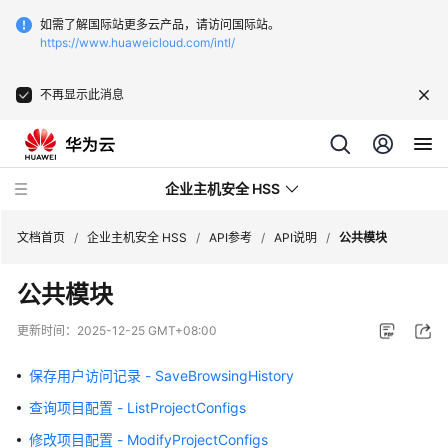
如需了解国际站更多云产品，请访问国际站。
https://www.huaweicloud.com/intl/
不再显示此消息
企业主机安全 HSS
文档首页
/
企业主机安全 HSS
/
API参考
/
API说明
/
公共模块
公共模块
最
新
更新时间：
2025-12-25 GMT+08:00
动
态
保存用户访问记录 - SaveBrowsingHistory
查询项目配置 - ListProjectConfigs
技
术
修改项目配置 - ModifyProjectConfigs