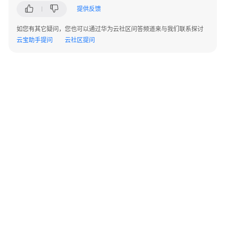
指
提供反馈
南
如您有其它疑问，您也可以通过华为云社区问答频道来与我们联系探讨
最
云宝助手提问
云社区提问
佳
实
践
API
参
考
使
用
前
必
读
©2026 Huaweicloud.com 版权所有
黔ICP备20004760号-14
苏B2-20130048号
A2.B1.B2-20070312
增值电信业务经营许可证：B1.B2-20200593 | 代理域名注册服务机构：新网、西数
如
电子营业执照
贵公网安备 52990002000093号
何