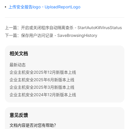
画
上传安全报告logo - UploadReportLogo
册
产
上一篇：开启或关闭程序自动隔离查杀 - StartAutoKillVirusStatus
品
介
下一篇：保存用户访问记录 - SaveBrowsingHistory
绍
相关文档
计
费
最新动态
说
企业主机安全2025年12月新版本上线
明
企业主机安全2025年6月新版本上线
快
企业主机安全2025年3月新版本上线
速
企业主机安全2024年12月新版本上线
入
门
意见反馈
用
文档内容是否对您有帮助？
户