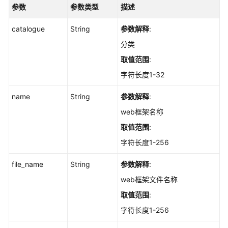
项
参数
参数类型
描述
的
历
catalogue
String
参数解释
:
史
分类
变
动
取值范围
:
记
字符长度1-32
录
-
name
String
参数解释
:
ListAutoLaunchChangeHistories
web框架名称
查
取值范围
:
询
字符长度1-256
自
启
file_name
String
参数解释
:
动
web框架文件名称
项
信
取值范围
:
息
字符长度1-256
-
ListAutoLaunchStatistics