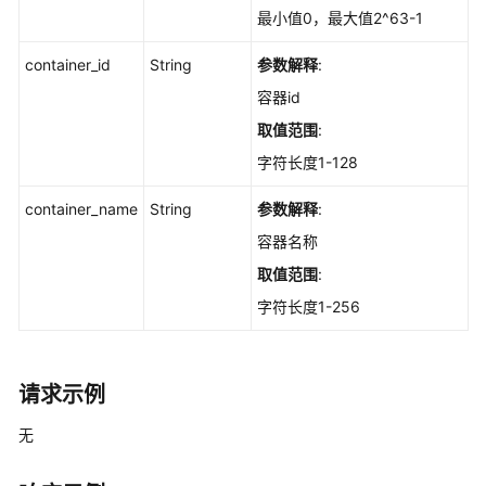
定
最小值0，最大值2^63-1
Web
框
container_id
String
参数解释
:
架
容器id
的
服
取值范围
:
务
字符长度1-128
器
列
container_name
String
参数解释
:
表
容器名称
-
ListWebFrameworkHostInfo
取值范围
:
字符长度1-256
查
询
指
定
请求示例
Web
无
站
点
的