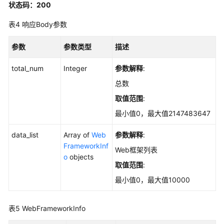
ListGlobalAssetScanTask
状态码：200
表4
响应Body参数
创
建
参数
参数类型
描述
全
局
total_num
Integer
参数解释
:
资
产
总数
扫
取值范围
:
描
最小值0，最大值2147483647
任
务
data_list
Array of
Web
参数解释
:
-
FrameworkInf
CreateGlobalAssetScanTask
Web框架列表
o
objects
取值范围
:
获
最小值0，最大值10000
取
自
启
表5
WebFrameworkInfo
动