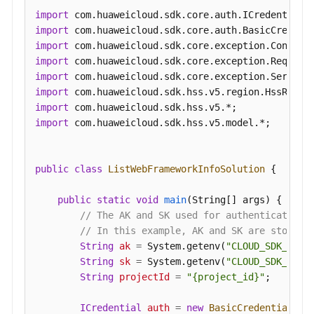
中
import
间
import
件
import
的
import
服
import
务
import
器
import
列
import
 com.huaweicloud.sdk.hss.v5.model.*;

表
-
ListJarPackageHostInfo
public
class
ListWebFrameworkInfoSolution
 {

查
public
static
void
main
(String[] args)
 {

询
// The AK and SK used for authentication 
中
// In this example, AK and SK are stored 
间
String
ak
=
 System.getenv(
"CLOUD_SDK_AK"
);
件
String
sk
=
 System.getenv(
"CLOUD_SDK_SK"
);
列
String
projectId
=
"{project_id}"
;

表
-
ICredential
auth
=
new
BasicCredentials
()
