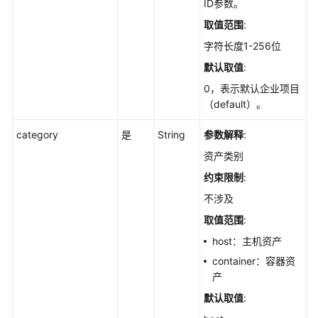
ID参数。
组
取值范围
:
件
字符长度1-256位
统
计
默认取值
:
信
0，表示默认企业项目
息
（default）。
-
ListAiComponentStatistics
category
是
String
参数解释
:
资产类别
获
取
约束限制
:
软
不涉及
件
信
取值范围
:
息
host：主机资产
的
container：容器资
历
产
史
变
默认取值
:
动