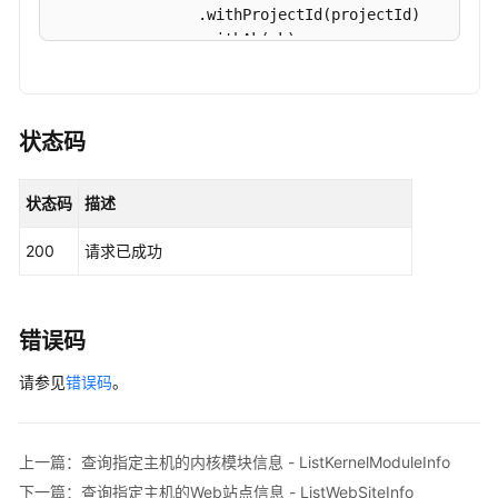
ListJarPackageStatistics
                .withProjectId(projectId)

                .withAk(ak)

资
                .withSk(sk);

产
管
HssClient
client
=
 HssClient.newBuilder()

理-
                .withCredential(auth)

状态码
概
                .withRegion(HssRegion.valueOf(
"<Y
览-
                .build();

账
状态码
描述
ListWebFrameworkInfoRequest
request
=
new
户
        request.withHostId(
"{host_id}"
);

Top
200
请求已成功
try
 {

-
ListWebFrameworkInfoResponse
response
ShowAccountTop
            System.out.println(response.toString()
        } 
catch
 (ConnectionException e) {

错误码
资
            e.printStackTrace();

产
请参见
        } 
错误码
。
catch
 (RequestTimeoutException e) {

管
            e.printStackTrace();

理-
        } 
catch
 (ServiceResponseException e) {

概
            e.printStackTrace();

上一篇：查询指定主机的内核模块信息 - ListKernelModuleInfo
览-
            System.out.println(e.getHttpStatusCode
下一篇：查询指定主机的Web站点信息 - ListWebSiteInfo
自