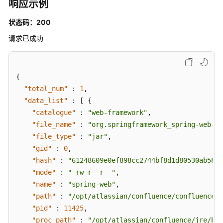
响应示例
服
务
状态码：200
器
请求已成功
列
表
-
ListWebSiteHostInfo
{
"total_num"
:
1
,
查
"data_list"
:
[
{
询
"catalogue"
:
"web-framework"
,
单
"file_name"
:
"org.springframework_spring-web-5.
主
"file_type"
:
"jar"
,
机
"gid"
:
0
,
资
"hash"
:
"61248609e0ef898cc2744bf8d1d80530ab5883
产
"mode"
:
"-rw-r--r--"
,
指
"name"
:
"spring-web"
,
纹
"path"
:
"/opt/atlassian/confluence/confluence/W
采
集
"pid"
:
11425
,
状
"proc_path"
:
"/opt/atlassian/confluence/jre/bin