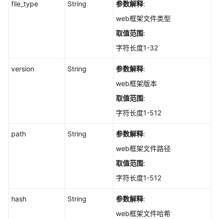
file_type
String
参数解释
:
web框架文件类型
查
询
取值范围
:
自
字符长度1-32
启
动
version
String
参数解释
:
项
web框架版本
的
服
取值范围
:
务
字符长度1-512
列
表
path
String
参数解释
:
-
web框架文件路径
ListAutoLaunchs
取值范围
:
查
字符长度1-512
询
某
hash
String
参数解释
:
一
web框架文件哈希
端