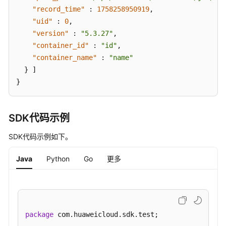
态
"record_time"
:
1758258950919
,
-
"uid"
:
0
,
ShowHostAssetManualCollectStatus
"version"
:
"5.3.27"
,
"container_id"
:
"id"
,
采
"container_name"
:
"name"
集
}
]
单
}
主
机
资
SDK代码示例
产
指
SDK代码示例如下。
纹
-
Java
Python
Go
更多
RunHostAssetManualCollect
查
询
指
package
 com.huaweicloud.sdk.test;

定