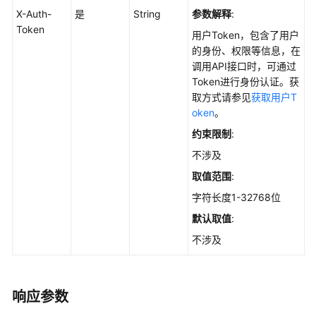
务
X-Auth-
是
String
参数解释
:
器
Token
用户Token，包含了用户
列
的身份、权限等信息，在
表
调用API接口时，可通过
-
Token进行身份认证。获
ListApps
取方式请参见
获取用户T
oken
。
查
询
约束限制
:
资
不涉及
产
取值范围
:
全
局
字符长度1-32768位
扫
默认取值
:
描
不涉及
任
务
状
态
响应参数
-