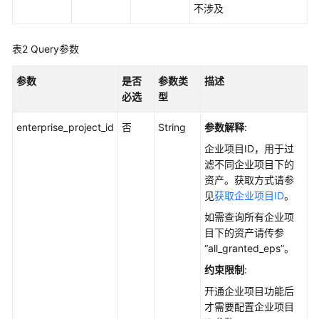
说
不涉及
明
表2
Query参数
资
产
参数
管
是否
参数类
描述
理
必选
型
enterprise_project_id
否
String
参数解释
:
AI
组
企业项目ID，用于过
件
滤不同企业项目下的
详
资产。获取方式请参
细
见
获取企业项目ID
。
信
如需查询所有企业项
息
目下的资产请传参
-
“all_granted_eps”。
ListAiComponentDetail
约束限制
:
查
开通企业项目功能后
询
才需要配置企业项目
AI