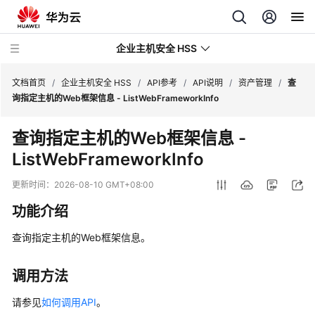
企业主机安全 HSS
文档首页
/
企业主机安全 HSS
/
API参考
/
API说明
/
资产管理
/
查
询指定主机的Web框架信息 - ListWebFrameworkInfo
最
查询指定主机的Web框架信息 -
新
ListWebFrameworkInfo
动
态
更新时间：
2026-08-10 GMT+08:00
技
功能介绍
术
画
查询指定主机的Web框架信息。
册
调用方法
产
品
请参见
如何调用API
。