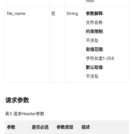
host
记
录
file_name
否
String
参数解释
:
-
文件名称
ListAppChangeHistories
约束限制
:
查
不涉及
询
取值范围
:
软
件
字符长度1-256
列
默认取值
:
表
不涉及
-
ListAppStatistics
查
请求参数
询
软
表3
请求Header参数
件
的
参数
是否必选
参数类型
描述
服