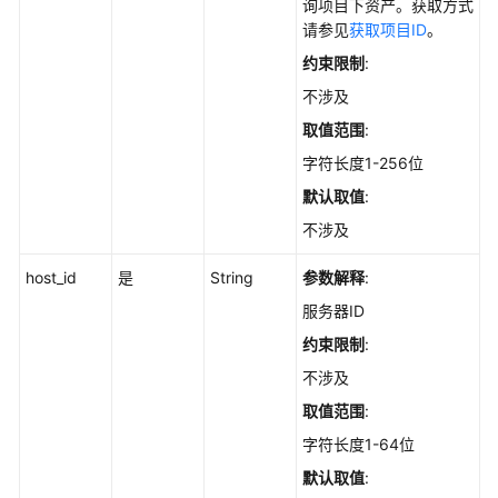
实
询项目下资产。获取方式
践
请参见
获取项目ID
。
约束限制
:
API
不涉及
参
考
取值范围
:
字符长度1-256位
使
默认取值
:
用
前
不涉及
必
读
host_id
是
String
参数解释
:
服务器ID
如
约束限制
:
何
调
不涉及
用
取值范围
:
API
字符长度1-64位
API
默认取值
: