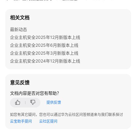
            System.out.println(e.getRequestId());

启
            System.out.println(e.getErrorCode());

动
            System.out.println(e.getErrorMsg());

相关文档
项
        }

Top
    }

最新动态
-
企业主机安全2025年12月新版本上线
ShowAutoLaunchTop
企业主机安全2025年6月新版本上线
企业主机安全2025年3月新版本上线
资
产
企业主机安全2024年12月新版本上线
管
理-
概
意见反馈
览-
文档内容是否对您有帮助？
jar
包
提供反馈
Top
-
如您有其它疑问，您也可以通过华为云社区问答频道来与我们联系探讨
ShowJarPackageTop
云宝助手提问
云社区提问
资