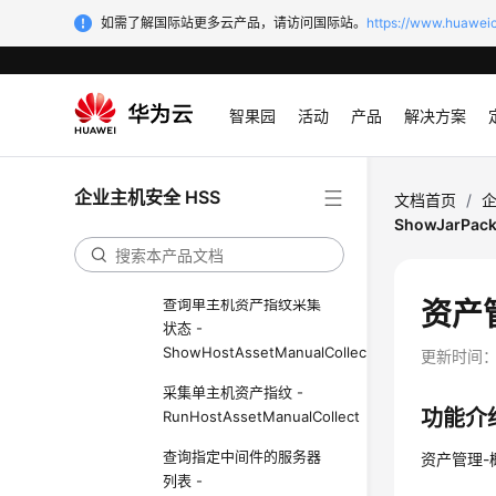
如需了解国际站更多云产品，请访问国际站。
https://www.huaweic
查询指定内核模块的服务
器列表 -
ListKernelModuleHostInfo
智果园
活动
产品
解决方案
查询指定Web框架的服务
器列表 -
ListWebFrameworkHostInfo
企业主机安全 HSS
文档首页
/
企
查询指定Web站点的服务
ShowJarPac
器列表 -
ListWebSiteHostInfo
查询单主机资产指纹采集
资产管
状态 -
ShowHostAssetManualCollectStatus
更新时间
采集单主机资产指纹 -
功能介
RunHostAssetManualCollect
查询指定中间件的服务器
资产管理-概
列表 -