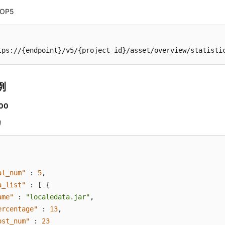
OP5
tps://{endpoint}/v5/{project_id}/asset/overview/statisti
例
00
功
al_num"
:
5
,
a_list"
:
[
{
ame"
:
"localedata.jar"
,
ercentage"
:
13
,
ost_num"
:
23