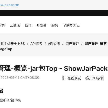
loud.com/intl/
定价
云商店
伙伴
开发者
服务
了解华为云
业主机安全 HSS
/
API参考
/
API说明
/
资产管理
/
资产管理-概览-j
kageTop
理-概览-jar包Top - ShowJarPack
：
2026-05-11 GMT+08:00
在线调试
CLI示例
绍
览-jar包Top。