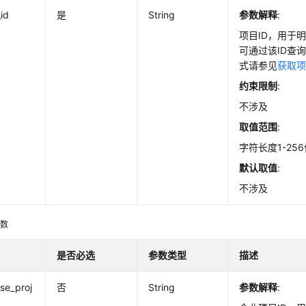
_id
是
String
参数解释
:
项目ID，用于
可通过该ID查
式请参见
获取项
约束限制
:
不涉及
取值范围
:
字符长度1-25
默认取值
:
不涉及
参数
是否必选
参数类型
描述
ise_proj
否
String
参数解释
: