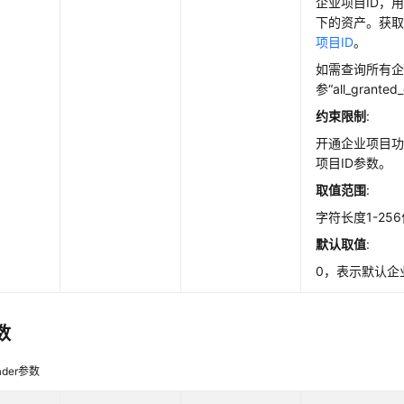
企业项目ID，
下的资产。获
项目ID
。
如需查询所有
参“all_granted
约束限制
:
开通企业项目
项目ID参数。
取值范围
:
字符长度1-25
默认取值
:
0，表示默认企业
数
der参数