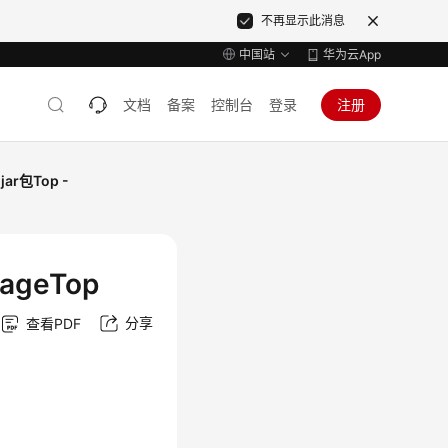
不再显示此消息
中国站
华为云App
文档
备案
控制台
登录
注册
ar包Top -
ageTop
分享
查看PDF