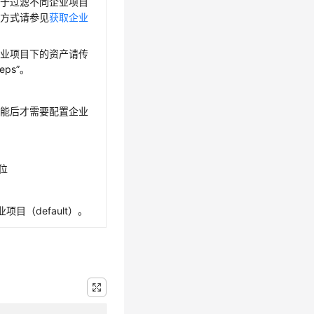
用于过滤不同企业项目
取方式请参见
获取企业
企业项目下的资产请传
_eps”。
功能后才需要配置企业
6位
项目（default）。