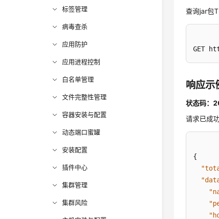
标签管理
查询jar包T
病毒查杀
应用防护
GET ht
应用进程控制
白名单管理
响应示
文件完整性管理
状态码：2
容器安装与配置
请求已成
动态端口蜜罐
安装配置
{
插件中心
"tot
"dat
集群管理
"n
集群风险
"p
"h