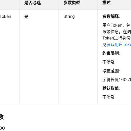
是否必选
参数类型
描述
-Token
是
String
参数解释
:
用户Token
限等信息，在调
Token进行
见
获取用户Tok
约束限制
:
不涉及
取值范围
:
字符长度1-327
默认取值
:
不涉及
数
00