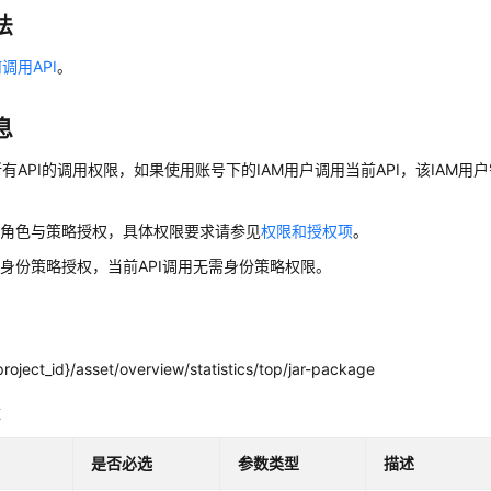
法
调用API
。
息
有API的调用权限，如果使用账号下的IAM用户调用当前API，该IAM用户
用角色与策略授权，具体权限要求请参见
权限和授权项
。
身份策略授权，当前API调用无需身份策略权限。
roject_id}/asset/overview/statistics/top/jar-package
数
是否必选
参数类型
描述