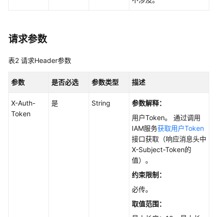
用
户
信
息
请求参数
字
表2
请求Header参数
段
管
参数
是否必选
参数类型
描述
理
X-Auth-
是
String
参数解释：
项
Token
用户Token。 通过调用
目
IAM服务
获取用户Token
成
接口获取（响应消息头中
员
X-Subject-Token的
值）。
项
约束限制：
目
信
必传。
息
取值范围：