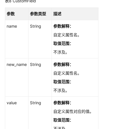
表8
CustomField
DeleteIssueV4
参数
参数类型
描述
批
量
name
String
参数解释：
删
自定义属性名。
除
工
取值范围：
作
不涉及。
项
-
new_name
String
参数解释：
BatchDeleteModuleV2
自定义属性名。
查
取值范围：
询
不涉及。
关
联
value
String
参数解释：
用
自定义属性对应的值。
例
-
取值范围：
ListAssociatedTestCases
不涉及。