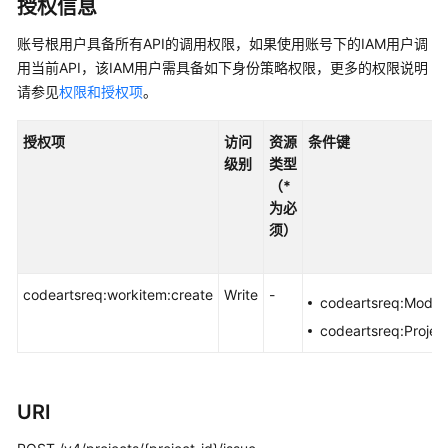
说
授权信息
明
账号根用户具备所有API的调用权限，如果使用账号下的IAM用户调
用当前API，该IAM用户需具备如下身份策略权限，更多的权限说明
快
速
请参见
权限和授权项
。
入
门
授权项
访问
资源
条件键
级别
类型
用
（*
户
为必
指
须）
南
最
codeartsreq:workitem:create
Write
-
codeartsreq:Model
佳
codeartsreq:Projec
实
践
API
URI
参