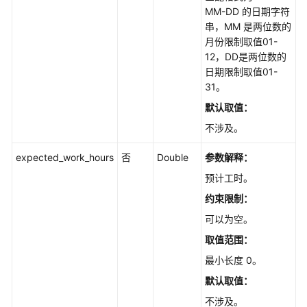
MM-DD 的日期字符
态
串，MM 是两位数的
时
月份限制取值01-
联
12，DD是两位数的
动
日期限制取值01-
修
31。
改
对
默认取值：
应
不涉及。
状
态
expected_work_hours
否
Double
参数解释：
的
责
预计工时。
任
约束限制：
人
可以为空。
-
UpdateIssueAssignedByStatus
取值范围：
最小长度 0。
工
默认取值：
作
台
不涉及。