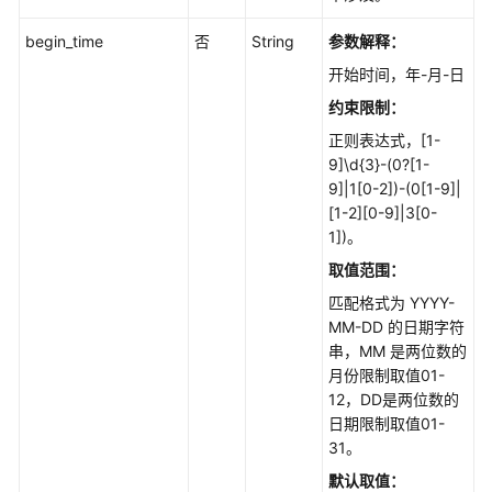
其
begin_time
否
String
参数解释：
所
有
开始时间，年-月-日
父
约束限制：
工
正则表达式，[1-
作
9]\d{3}-(0?[1-
项
9]|1[0-2])-(0[1-9]|
-
[1-2][0-9]|3[0-
ListParentIssues
1])。
上
取值范围：
传
匹配格式为 YYYY-
图
MM-DD 的日期字符
片
串，MM 是两位数的
-
月份限制取值01-
UploadIssueImg
12，DD是两位数的
日期限制取值01-
查
31。
询
默认取值：
Scrum