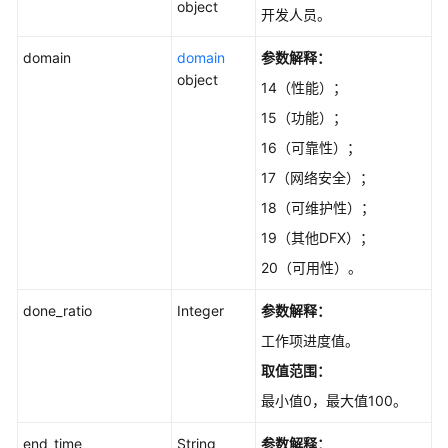
块
object
开发人员。
-
CreateModule
domain
domain
参数解释：
object
14（性能）；
查
询
15（功能）；
Scrum
16（可靠性）；
工
17（网络安全）；
作
项
18（可维护性）；
自
19（其他DFX）；
定
20（可用性）。
义
字
done_ratio
Integer
参数解释：
段
-
工作项进度值。
ListIssueCustomFields
取值范围：
最小值0，最大值100。
查
询
end_time
String
参数解释：
Scrum