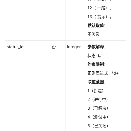
V4
12（ 一般）；
-
13（ 提示）。
CountScrumIssueTreeV4
默认取值：
获
不涉及。
取
工
status_id
否
Integer
参数解释：
作
状态id。
项
完
约束限制：
成
正则表达式，\d+。
率
-
取值范围：
ShowIssueCompletionRate
1（新建）
2（进行中）
在
树
3（已解决）
形
4（测试中）
模
5（已关闭）
式