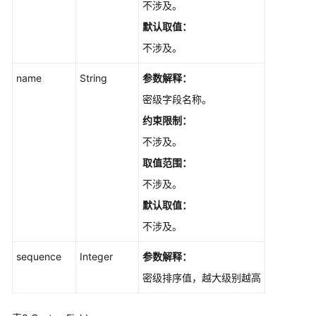
不涉及。
获
默认取值：
取
不涉及。
工
作
name
String
参数解释：
项
密级字段名称。
的
评
约束限制：
论
不涉及。
V2
取值范围：
-
ListCommentsV2
不涉及。
默认取值：
删
不涉及。
除
工
sequence
Integer
参数解释：
作
项
密级排序值，越大级别越高
V4
-