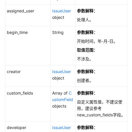
批
量
assigned_user
IssueUser
参数解释：
删
object
处理人。
除
Scrum
begin_time
String
参数解释：
工
开始时间，年-月-日。
作
项
取值范围：
-
不涉及。
BatchDeleteIssuesV4
creator
IssueUser
参数解释：
添
object
创建者。
加
自
custom_fields
Array of
C
参数解释：
定
ustomField
义
自定义属性值，不建议使
objects
工
用，建议参考
作
new_custom_fields字段。
项
模
developer
IssueUser
参数解释：