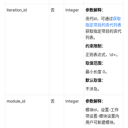
我
的
iteration_id
否
Integer
参数解释：
待
迭代id，可通过
获取
办
指定项目的迭代列表
高
获取指定项目的迭代
级
列表。
搜
约束限制：
索
-
正则表达式，\d+。
SearchMyIssues
取值范围：
最小长度 0。
按
用
默认取值：
户
不涉及。
查
询
module_id
否
Integer
参数解释：
工
模块id，设置-工作
时
项设置-模块设置内
（多
用户可新建模块。
项