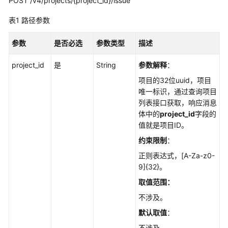
POST /v4/projects/{project_id}/issue
考
表1
路径参数
使
用
参数
是否必选
参数类型
描述
前
必
project_id
是
String
参数解释
：
读
项目的32位uuid，项目
唯一标识，通过查询项目
API
列表接口获取，响应消息
概
体中的
project_id
字段的
览
值就是项目ID。
如
约束限制
：
何
正则表达式，[A-Za-z0-
调
9]{32}。
用
取值范围：
API
不涉及。
API
默认取值
：
不涉及。