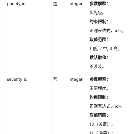
priority_id
是
Integer
参数解释：
CreateIssueV4
优先级。
树
约束限制：
形
正则表达式，\d+。
模
式
取值范围：
下
1 低, 2 中, 3 高。
使
默认取值：
用
过
不涉及。
滤
条
severity_id
否
Integer
参数解释：
件
重要程度。
查
约束限制：
询
工
正则表达式，\d+。
作
取值范围：
项
10（关键）；
总
数
11（ 重要）；