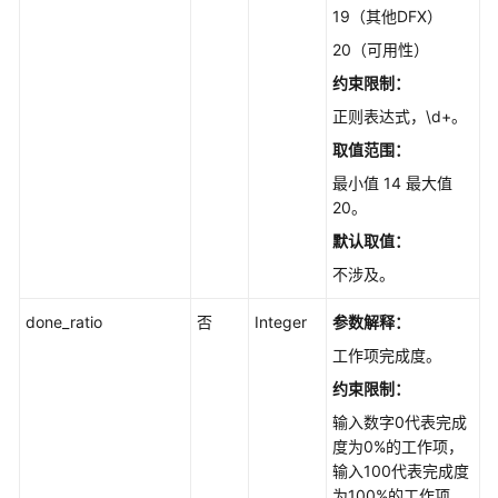
查
19（其他DFX）
询
20（可用性）
我
的
约束限制：
待
正则表达式，\d+。
办
取值范围：
工
作
最小值 14 最大值
项
20。
-
默认取值：
SearchIssues
不涉及。
保
done_ratio
否
Integer
参数解释：
存
项
工作项完成度。
目
约束限制：
模
输入数字0代表完成
板
度为0%的工作项，
-
输入100代表完成度
CreateProjectTemplate
为100%的工作项。