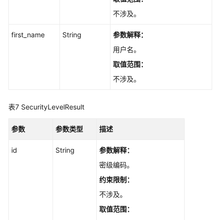
新
不涉及。
工
作
first_name
String
参数解释：
项
用户名。
-
UpdateIssueV4
取值范围：
不涉及。
获
取
表7
SecurityLevelResult
用
户
参数
参数类型
描述
服
务
id
String
参数解释：
支
持
密级编码。
的
约束限制：
特
性
不涉及。
-
取值范围：
ListUserFeatures