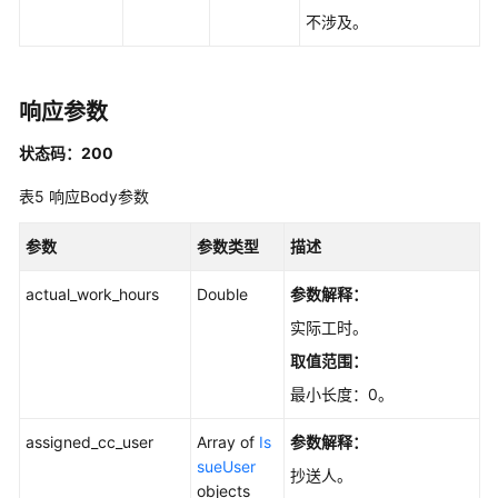
不涉及。
高
级
查
响应参数
询
工
状态码：200
作
项
表5
响应Body参数
-
ListIssuesV4
参数
参数类型
描述
导
actual_work_hours
Double
参数解释：
出
实际工时。
工
作
取值范围：
项
最小长度：0。
V2
-
assigned_cc_user
Array of
Is
参数解释：
ExportViaExcelNewV2
sueUser
抄送人。
objects