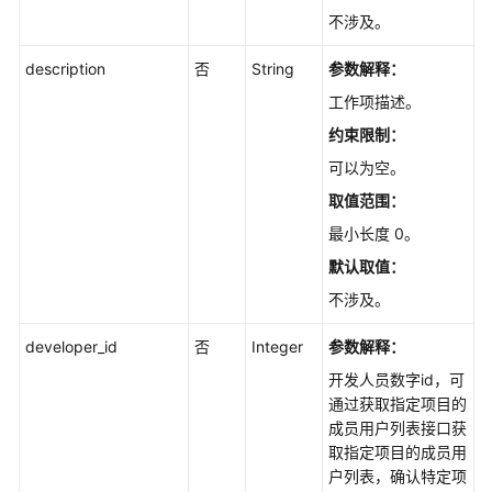
工
不涉及。
作
项
description
否
String
参数解释：
工
工作项描述。
时
约束限制：
记
录
可以为空。
-
取值范围：
ListWorkingHourV3
最小长度 0。
创
默认取值：
建
不涉及。
工
作
developer_id
否
Integer
参数解释：
项
开发人员数字id，可
类
通过获取指定项目的
型
成员用户列表接口获
自
取指定项目的成员用
定
户列表，确认特定项
义