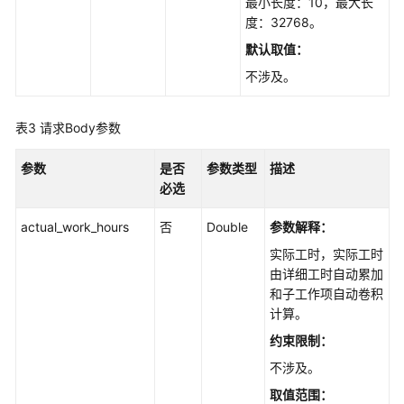
最小长度：10，最大长
项
度：32768。
目
指
默认取值：
标
不涉及。
项
目
表3
请求Body参数
统
计
参数
是否
参数类型
描述
必选
Scrum
项
actual_work_hours
否
Double
参数解释：
目
实际工时，实际工时
的
由详细工时自动累加
迭
和子工作项自动卷积
代
计算。
约束限制：
Scrum
项
不涉及。
目
取值范围：