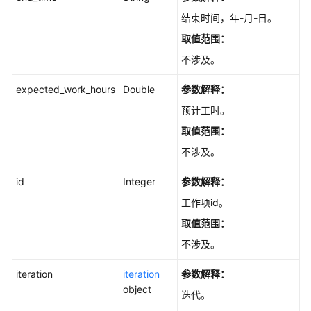
子
结束时间，年-月-日。
工
取值范围：
作
不涉及。
项
列
expected_work_hours
Double
参数解释：
表
-
预计工时。
ListChildIssuesV2
取值范围：
不涉及。
根
据
id
Integer
参数解释：
根
节
工作项id。
点
取值范围：
查
不涉及。
询
子
iteration
iteration
参数解释：
工
object
作
迭代。
项