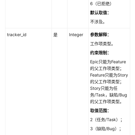
查
6（已拒绝）
询
默认取值：
中，
不涉及。
有
过
tracker_id
是
Integer
参数解释：
滤
条
工作项类型。
件
约束限制：
下
Epic只能为Feature
的
的父工作项类型；
查
Feature只能为Story
询
的父工作项类型；
工
Story只能为任
作
务/Task，缺陷/Bug
项
的父工作项类型。
列
表
取值范围：
接
2（任务/Task）；
口
3（缺陷/Bug）；
-