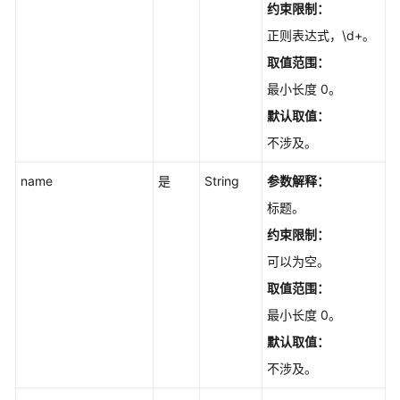
目）
约束限制：
-
正则表达式，\d+。
ListProjectWorkHours
取值范围：
查
最小长度 0。
询
默认取值：
工
不涉及。
作
项
name
是
String
参数解释：
的
所
标题。
有
约束限制：
标
可以为空。
签
-
取值范围：
ListTags
最小长度 0。
默认取值：
下
载
不涉及。
图