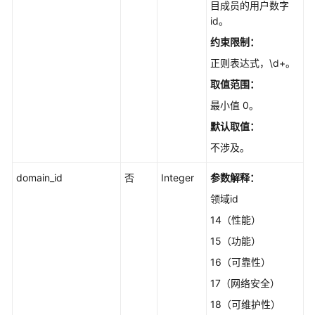
目成员的用户数字
字
id。
段
-
约束限制：
CreateCustomfields
正则表达式，\d+。
取值范围：
增
加
最小值 0。
工
默认取值：
作
项
不涉及。
工
domain_id
否
Integer
参数解释：
时
记
领域id
录
14（性能）
V3
-
15（功能）
AddWorkingHourV3
16（可靠性）
17（网络安全）
高
级
18（可维护性）