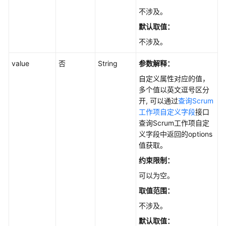
ListIssuesSfV4
不涉及。
默认取值：
更
不涉及。
新
工
value
否
String
参数解释：
作
项
自定义属性对应的值，
评
多个值以英文逗号区分
论
开, 可以通过
查询Scrum
-
工作项自定义字段
接口
UpdateNotes
查询Scrum工作项自定
义字段中返回的options
查
值获取。
询
约束限制：
模
可以为空。
块
设
取值范围：
置
不涉及。
-
ListModules
默认取值：