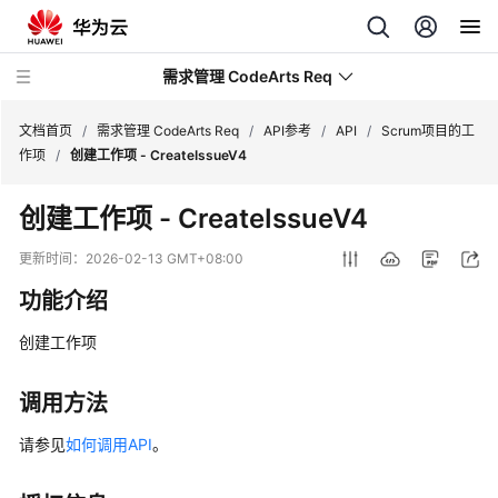
需求管理 CodeArts Req
文档首页
/
需求管理 CodeArts Req
/
API参考
/
API
/
Scrum项目的工
作项
/
创建工作项 - CreateIssueV4
最
创建工作项 - CreateIssueV4
新
动
更新时间：
2026-02-13 GMT+08:00
态
功能介绍
产
创建工作项
品
介
绍
调用方法
请参见
如何调用API
。
计
费