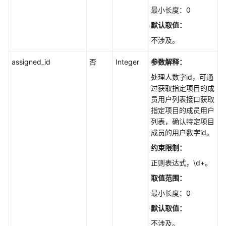
的
最小长度：0
工
作
默认取值：
项
不涉及。
工
assigned_id
否
Integer
参数解释：
作
处理人数字id，可通
项
过获取指定项目的成
上
员用户列表接口获取
传
指定项目的成员用户
图
列表，确认特定项目
片
成员的用户数字id。
-
UploadIssuesImg
约束限制：
正则表达式，\d+。
查
取值范围：
询
工
最小长度：0
作
默认取值：
项
不涉及。
及