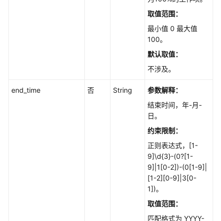
获
取值范围：
取
最小值 0 最大值
指
100。
定
默认取值：
工
作
不涉及。
项
停
end_time
否
String
参数解释：
留
结束时间，年-月-
时
日。
间
约束限制：
-
ListSpecIssueStayTimes
正则表达式，[1-
9]\d{3}-(0?[1-
修
9]|1[0-2])-(0[1-9]|
改
[1-2][0-9]|3[0-
工
1])。
作
取值范围：
项
匹配格式为 YYYY-
状