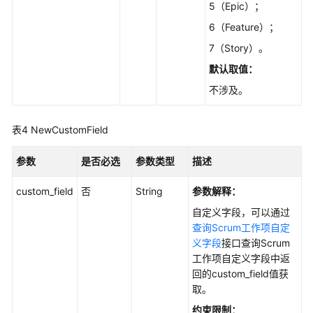
ListScrumScrumIssueTreeV5
5（Epic）；
6（Feature）；
获
7（Story）。
取
工
默认取值：
作
不涉及。
项
历
史
表4
NewCustomField
记
录
参数
是否必选
参数类型
描述
-
ListIssueRecordsV4
custom_field
否
String
参数解释：
自定义字段，可以通过
工
查询Scrum工作项自定
作
义字段
接口查询Scrum
项
工作项自定义字段中返
添
回的custom_field值获
加
取。
评
约束限制：
论