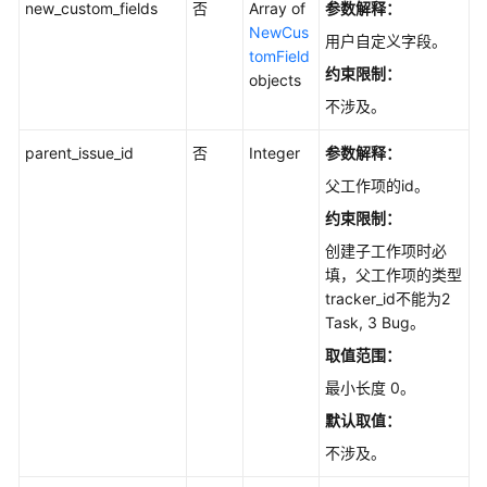
片
new_custom_fields
否
Array of
参数解释：
-
NewCus
用户自定义字段。
DownloadImageFile
tomField
约束限制：
objects
验
不涉及。
证
模
parent_issue_id
否
Integer
参数解释：
块
父工作项的id。
是
约束限制：
否
重
创建子工作项时必
名
填，父工作项的类型
-
tracker_id不能为2
ValidateModuleName
Task, 3 Bug。
取值范围：
创
最小长度 0。
建
工
默认取值：
作
不涉及。
项
-