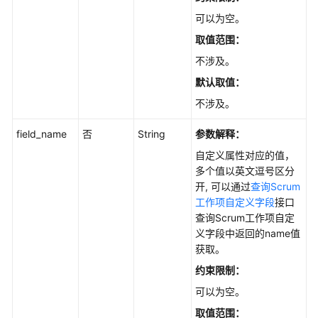
-
可以为空。
AddIssueNotes
取值范围：
不涉及。
复
制
默认取值：
工
不涉及。
作
项
field_name
否
String
参数解释：
-
自定义属性对应的值，
CopyIssue
多个值以英文逗号区分
开, 可以通过
查询Scrum
查
工作项自定义字段
接口
询
查询Scrum工作项自定
项
义字段中返回的name值
目
获取。
的
工
约束限制：
作
可以为空。
项
取值范围：
-