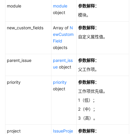
列
module
module
参数解释：
表
object
模块。
-
ListChildIssuesV4
new_custom_fields
Array of
N
参数解释：
ewCustom
自定义属性值。
查
Field
询
objects
项
目
parent_issue
parent_iss
参数解释：
下
ue
object
父工作项。
所
有
priority
priority
参数解释：
工
object
作
工作项优先级。
项
1（低）；
的
2（中）；
历
史
3（高）。
记
录
project
IssueProje
参数解释：