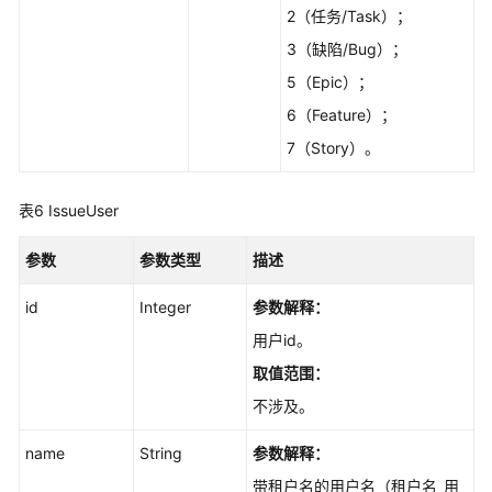
项
2（任务/Task）；
流
3（缺陷/Bug）；
转
配
5（Epic）；
置
6（Feature）；
-
7（Story）。
ShowIssuesWorkflowConfig
验
表6
IssueUser
证
模
参数
参数类型
描述
板
是
id
Integer
参数解释：
否
用户id。
能
保
取值范围：
存
不涉及。
-
ValidateRoleName
name
String
参数解释：
带租户名的用户名（租户名_用