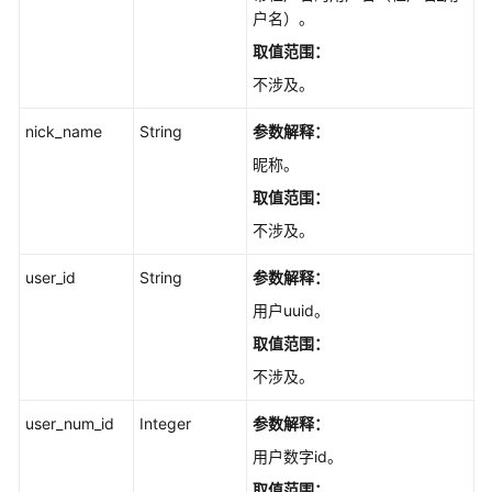
查
户名）。
询
工
取值范围：
作
不涉及。
项
详
nick_name
String
参数解释：
情
昵称。
-
ShowIssueV4
取值范围：
不涉及。
查
询
user_id
String
参数解释：
事
用户uuid。
务
详
取值范围：
情
不涉及。
V2
-
user_num_id
Integer
参数解释：
IssueDetailsV2
用户数字id。
更
取值范围：