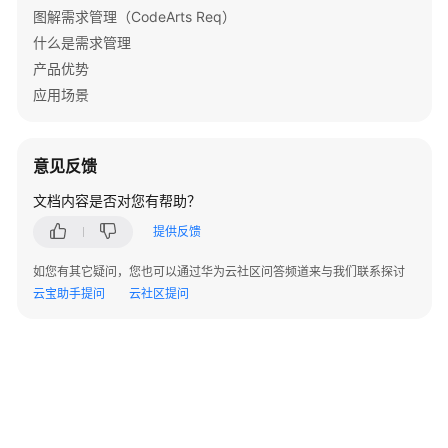
管
图解需求管理（CodeArts Req）
理
什么是需求管理
(CodeArts
产品优势
Req)
应用场景
使
用
流
程
意见反馈
文档内容是否对您有帮助？
购
买
提供反馈
并
如您有其它疑问，您也可以通过华为云社区问答频道来与我们联系探讨
使
云宝助手提问
云社区提问
用
CodeArts
Req
访
问
CodeArts