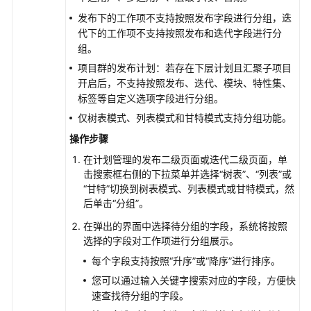
计
日
发布下的工作项不支持按照发布字段进行分组，迭
志
代下的工作项不支持按照发布和迭代字段进行分
（可
组。
选）
项目群的发布计划：若存在下层计划且汇聚子项目
开启后，不支持按照发布、迭代、模块、特性集、
知
标签等自定义选项字段进行分组。
识
仅树表模式、列表模式和甘特模式支持分组功能。
库
操作步骤
用
户
在计划管理的发布二级页面或迭代二级页面，单
指
击搜索框右侧的下拉菜单并选择
“树表”
、
“列表”
或
南
“甘特”
切换到树表模式、列表模式或甘特模式，然
后单击
“分组”
。
最
在弹出的界面中选择待分组的字段，系统将按照
佳
选择的字段对工作项进行分组展示。
实
每个字段支持按照
“升序”
或
“降序”
进行排序。
践
您可以通过输入关键字搜索对应的字段，方便快
API
速查找待分组的字段。
参