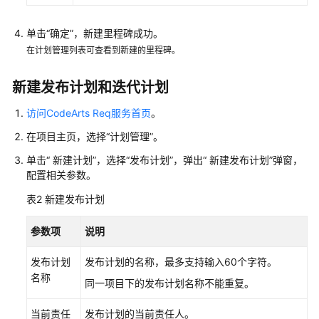
管
理
单击
“确定”
，新建里程碑成功。
项
在计划管理列表可查看到新建的里程碑。
目
群
新建发布计划和迭代计划
创
访问CodeArts Req服务首页
。
建
在项目主页，选择
“计划管理”
。
CodeArts
项
单击
“
新建计划
”
，选择
“发布计划”
，弹出
“
新建发布计划
”
弹窗，
目
配置相关参数。
表2
新建发布计划
管
理
参数项
说明
Scrum
类
发布计划
发布计划的名称，最多支持输入60个字符。
型
名称
项
同一项目下的发布计划名称不能重复。
目
当前责任
发布计划的当前责任人。
需