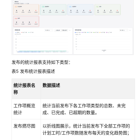
云
服
务
等
级
协
议
（SLA）
发布的统计报表支持如下类型：
白
表5
发布统计报表描述
皮
书
统计报表名
数据描述
资
称
源
工作项概览
统计当前发布下各工作项类型的总数、未完
支
统计
成、已完成、已超期的数量。
持
区
发布燃尽图
以折线图展示，统计当前发布下全部工作项的
域
计划工时/工作项数随发布每天的变化趋势图；