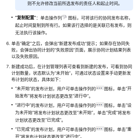
管
则不允许修改当前所选发布的责任人和起止时间。
理
流
“复制配置”
：单击操作列
图标，可将该行的协同发布名称，
程
起止时间复制到所有行。如果该行选择的是关联已有发布，则
介
无法执行该操作。
绍
单击
“确定”
之后，会弹出
“新建发布成功”
提示；如果存在协同失
败，会弹出协同计划的
“失败原因”
页面，展示协同计划结果列表
IPD
以及失败原因。
独
立
新建成功后，在计划管理列表可查看到新建的发布，可看到协同
软
计划数量，状态默认为
“未开始”
，可通过状态设置来手动更新发
件
布计划的状态，具体如下：
类
“未开始”
“开
的发布计划，用户可单击操作列的
图标，单击
项
始发布”
“进行中”
将发布计划状态更改至
。
目
公
“进行中”
“设
的发布计划，用户可单击操作列的
图标，单击
共
为未开始”
“未开始”
“完成”
将发布计划状态更改至
，单击
将发布
配
“已完成”
计划状态更改至
。
置
“已完成”
“重
的发布计划，用户可单击操作列的
图标，单击
管
开”
“进行中”
将发布计划状态更改至
。
理