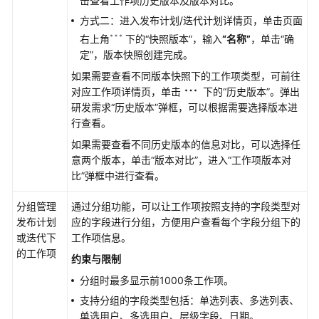
击查看工作项历史版本及版本对比。
型
项
方式二：进入发布计划/迭代计划详情页，单击页面
目
右上角
下的
“快照版本”
，输入
“名称”
，单击
“确
需
定”
，版本快照创建完成。
求
如果需要查看不同版本快照下的工作项类型，可前往
对应工作项详情页，单击
下的
“历史版本”
。弹出
管
研发需求
“历史版本”
弹框，可以根据需要选择版本进
理
行查看。
看
如果需要查看不同历史版本的信息对比，可以选择任
板
意两个版本，单击
“版本对比”
，进入
“工作项版本对
类
比”
弹框中进行查看。
型
项
分组管理
通过分组功能，可以让工作项按照支持的字段类型对
目
发布计划
应的字段进行分组，方便用户查看每个字段分组下的
需
或迭代下
工作项信息。
求
的工作项
约束与限制
查
分组时最多显示前1000条工作项。
看
支持分组的字段类型包括：单选列表、多选列表、
审
单选用户、多选用户、层级字段、日期。