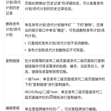
计划/迭代
页面右侧弹出
“历史记录”
的详细信息，可以查看发布
缺
计划历史
计划/迭代计划的历史记录信息。
陷
记录
评
删除发布
单击发布计划/迭代计划操作栏
下的
“删除”
，在弹
审
计划/迭代
出的提示窗口中单击
“确定”
，可完成删除发布计划/迭
IPD
计划
代计划。
独
立
已基线的发布计划/迭代计划不支持删除。
软
发布计划和迭代计划删除后不可恢复。
件
类
复制链接
在计划管理的发布二级页面或迭代二级页面执行复制
项
链接操作可将该需求的标题、编号、当前责任人、状
目
态、链接信息复制到剪切板。
工
一级Task：单击发布二级页面或迭代二级页面操作栏
作
下的
“复制链接”
进行复制操作。
项
IR/US/Bug/二级Task：单击发布二级页面或迭代二
级页面操作栏的
图标进行复制操作。
跟
踪
编辑里程
IPD
单击里程碑操作栏的
，可对里程碑进行编辑。