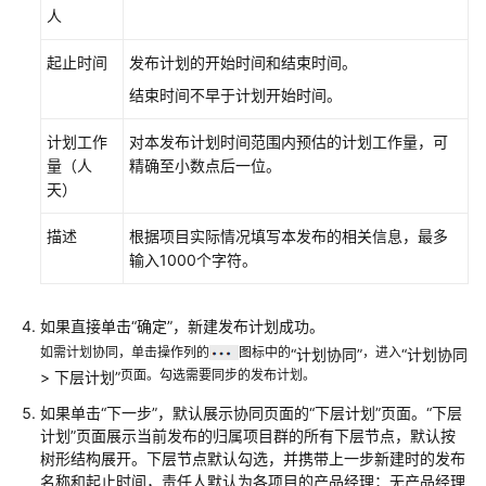
人
求
起止时间
发布计划的开始时间和结束时间。
管
理
结束时间不早于计划开始时间。
IPD
系
计划工作
对本发布计划时间范围内预估的计划工作量，可
统
量（人
精确至小数点后一位。
设
天）
备
类
描述
根据项目实际情况填写本发布的相关信息，最多
型
输入1000个字符。
项
目
如果直接单击
“确定”
，新建发布计划成功。
需
如需计划协同，单击操作列的
求
图标中的
，进入
“计划协同”
“
计划协同
页面。勾选需要同步的发布计划。
> 下层计划
”
管
如果单击
“下一步”
，默认展示协同页面的
“下层计划”
页面。
“下层
理
计划”
页面展示当前发布的归属项目群的所有下层节点，默认按
IPD
树形结构展开。下层节点默认勾选，并携带上一步新建时的发布
独
名称和起止时间，责任人默认为各项目的产品经理；无产品经理