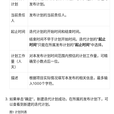
计划
发布计划。
建
并
当前责任
发布计划的当前责任人。
管
人
理
IPD
起止时间
迭代计划的开始时间和结束时间。
独
立
结束时间不早于计划开始时间。迭代计划的
“起止
软
时间”
只能在所属发布计划的
“起止时间”
中选择。
件
类
计划工作
对本发布计划时间范围内预估的计划工作量，可精
项
量（人
确至小数点后一位。
目
天）
特
性
描述
根据项目实际情况填写本发布的相关信息，最多输
树
入1000个字符。
及
系
如果单击
“确定”
，新建迭代计划成功，在所属的发布计划下，可
统
以查看到新建的迭代计划。
特
性
图1
计划列表