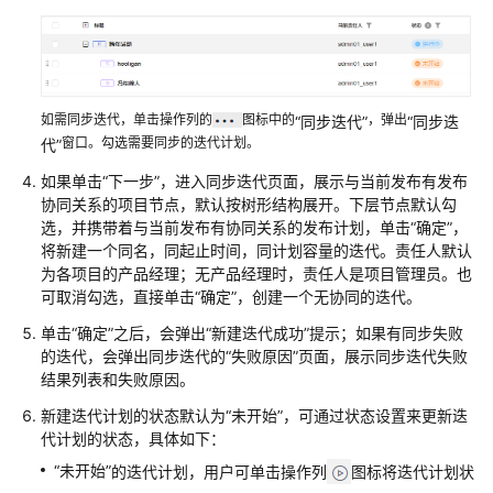
配
置
IPD
独
如需同步迭代，单击操作列的
图标中的
，弹出
“同步迭代”
“同步迭
立
窗口。勾选需要同步的迭代计划。
代”
软
如果单击
“下一步”
，进入同步迭代页面，展示与当前发布有发布
件
协同关系的项目节点，默认按树形结构展开。下层节点默认勾
类
选，并携带着与当前发布有协同关系的发布计划，单击
“确定”
，
项
将新建一个同名，同起止时间，同计划容量的迭代。责任人默认
目
为各项目的产品经理；无产品经理时，责任人是项目管理员。也
计
可取消勾选，直接单击
“确定”
，创建一个无协同的迭代。
划
单击
“确定”
之后，会弹出
“新建迭代成功”
提示；如果有同步失败
新
的迭代，会弹出同步迭代的
“失败原因”
页面，展示同步迭代失败
建
结果列表和失败原因。
并
新建迭代计划的状态默认为
“未开始”
，可通过状态设置来更新迭
管
代计划的状态，具体如下：
理
“未开始”
的迭代计划，用户可单击操作列
图标将迭代计划状
IPD