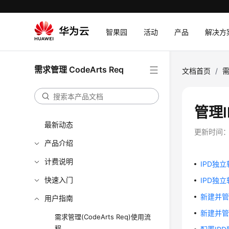
智果园
活动
产品
解决方
需求管理 CodeArts Req
文档首页
/
需
管理
最新动态
更新时间
产品介绍
计费说明
IPD独
快速入门
IPD独
新建并管
用户指南
新建并管
需求管理(CodeArts Req)使用流
程