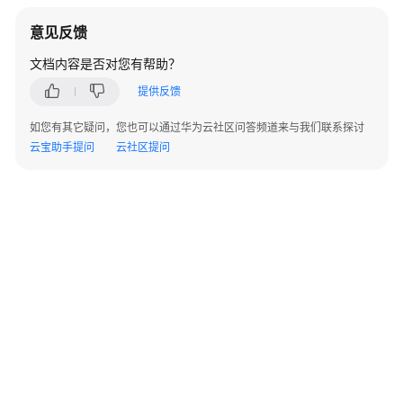
管
理
意见反馈
(CodeArts
文档内容是否对您有帮助？
Req)
使
提供反馈
用
流
如您有其它疑问，您也可以通过华为云社区问答频道来与我们联系探讨
程
云宝助手提问
云社区提问
购
买
并
使
用
CodeArts
Req
访
问
CodeArts