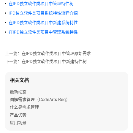
介
在IPD独立软件类项目中管理特性树
绍
IPD独立软件类项目系统特性流程介绍
在IPD独立软件类项目中新建系统特性
计
费
在IPD独立软件类项目中管理系统特性
说
明
上一篇：在IPD独立软件类项目中管理原始需求
快
下一篇：在IPD独立软件类项目中新建特性树
速
入
门
相关文档
用
最新动态
户
图解需求管理（CodeArts Req）
指
什么是需求管理
南
产品优势
应用场景
需
求