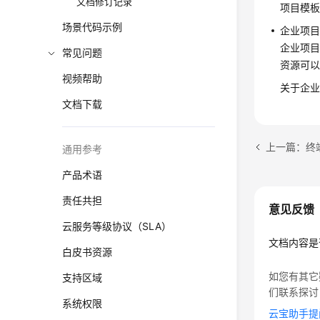
文档修订记录
项目模
场景代码示例
企业项
企业项
常见问题
资源可
视频帮助
关于企业
文档下载
上一篇：终
通用参考
产品术语
责任共担
意见反馈
云服务等级协议（SLA）
文档内容是
白皮书资源
如您有其它
支持区域
们联系探讨
系统权限
云宝助手提