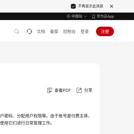
不再显示此消息
中国站
华为云App
文档
备案
控制台
登录
注册
分享
查看PDF
用户密码、分配用户权限等。由于账号是付费主体，
并使用它们进行日常管理工作。