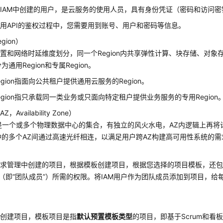
IAM中创建的用户，是云服务的使用人员，具有身份凭证（密码和访问密
用API的鉴权过程中，您需要用到账号、用户和密码等信息。
gion）
置和网络时延维度划分，同一个Region内共享弹性计算、块存储、对象存
n分为通用Region和专属Region。
egion指面向公共租户提供通用云服务的Region。
egion指只承载同一类业务或只面向特定租户提供业务服务的专用Region
，Availability Zone）
是一个或多个物理数据中心的集合，有独立的风火水电，AZ内逻辑上再
on中的多个AZ间通过高速光纤相连，以满足用户跨AZ构建高可用性系统的需
需求管理中创建的项目，根据模板创建项目，根据您选择的项目模板，还
户（即“团队成员”）所需的权限。将IAM用户作为团队成员添加到项目，
板
板创建项目，模板项目是指
默认预置模板类型
的项目，即基于Scrum和