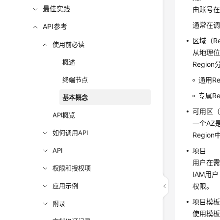
最佳实践
由账号在
通常在调
API参考
区域（Re
使用前必读
从地理位
概述
Regio
终端节点
通用R
专属R
基本概念
可用区（AZ
API概览
一个AZ
如何调用API
Regi
API
项目
用户在
权限和授权项
IAM用
应用示例
权限。
项目模
附录
使用模