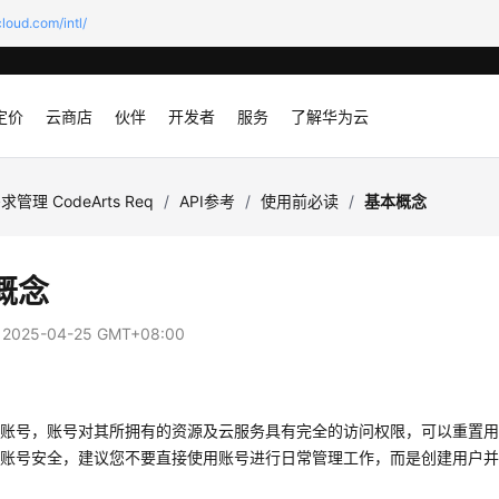
loud.com/intl/
定价
云商店
伙伴
开发者
服务
了解华为云
求管理 CodeArts Req
/
API参考
/
使用前必读
/
基本概念
概念
：
2025-04-25 GMT+08:00
册账号，账号对其所拥有的资源及云服务具有完全的访问权限，可以重置
保账号安全，建议您不要直接使用账号进行日常管理工作，而是创建用户