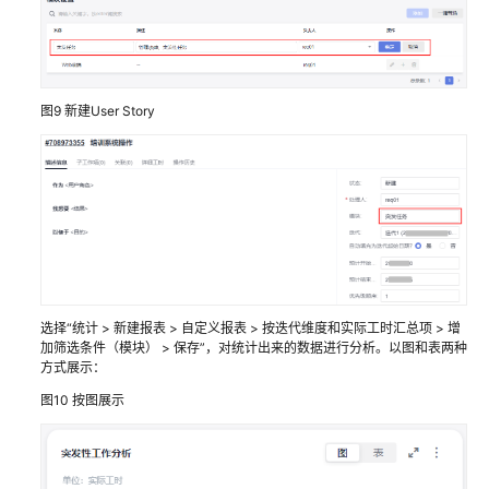
项
目
进
行
需
图9
新建User Story
求
规
划
使
用
IPD
系
统
选择“统计 > 新建报表 > 自定义报表 > 按迭代维度和实际工时汇总项 > 增
设
加筛选条件（模块） > 保存”，对统计出来的数据进行分析。以图和表两种
备
方式展示：
类
图10
按图展示
管
理
智
能