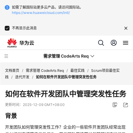
如需了解国际站更多云产品，请访问国际站。
https://www.huaweicloud.com/intl/
不再显示此消息
需求管理 CodeArts Req
文档首页
/
需求管理 CodeArts Req
/
最佳实践
/
Scrum项目最佳实
践
/
迭代开发
/
如何在软件开发团队中管理突发性任务
最
如何在软件开发团队中管理突发性任务
新
动
更新时间：
2025-12-09 GMT+08:00
态
背景
产
开发团队如何管理突发性工作？企业的一些软件开发团队经常出现
品