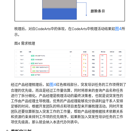
用
IPD
系
统
图4
设
梳理后，对应CodeArts中的体现，在CodeArts中梳理活动结果如
所
示。
备
类
图4
需求梳理
项
目
管
理
智
能
图4
经过产品经理梳理后，如
红色框线部分，突发培训任务的工作项得到了
手
合理的优先级，而且是经过工作量估算，同时将原来的查询产品名称任务
表
进行了拆分细化。产品经理是梳理活动的最终决策者，也就是说突发性的
研
工作由产品经理主导梳理。优秀的产品经理能够充分协调利益干系人安排
发
足够的时间，根据开发团队的特点和项目类型来开展梳理活动。同时开发
团队还要估算新加入突发工作的工作量，帮助产品经理根据技术依赖关系
项
和资源约束来排列工作项的优先顺序，如果新加入突发性培训任务的工作
目
项优先级高，那么就会纳入本迭代办列表中。
的