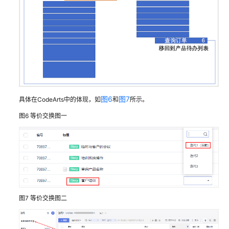
的
基
线
评
审
使
用
图6
图7
IPD
具体在CodeArts中的体现，如
和
所示。
系
图6
等价交换图一
统
设
备
类
管
理
智
图7
等价交换图二
能
手
表