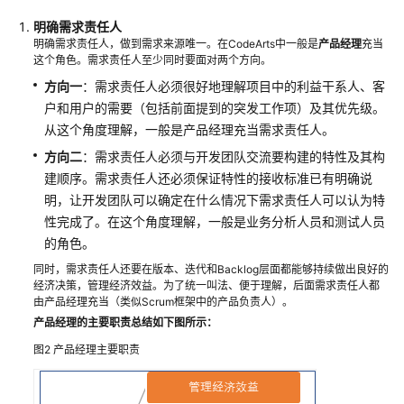
如
明确需求责任人
何
明确需求责任人，做到需求来源唯一。在CodeArts中一般是
产品经理
充当
这个角色。需求责任人至少同时要面对两个方向。
解
决
方向一
：需求责任人必须很好地理解项目中的利益干系人、客
开
户和用户的需要（包括前面提到的突发工作项）及其优先级。
发
从这个角度理解，一般是产品经理充当需求责任人。
团
方向二
：需求责任人必须与开发团队交流要构建的特性及其构
队
建顺序。需求责任人还必须保证特性的接收标准已有明确说
中
明，让开发团队可以确定在什么情况下需求责任人可以认为特
的
任
性完成了。在这个角度理解，一般是业务分析人员和测试人员
务
的角色。
没
同时，需求责任人还要在版本、迭代和Backlog层面都能够持续做出良好的
人
经济决策，管理经济效益。为了统一叫法、便于理解，后面需求责任人都
领
由产品经理充当（类似Scrum框架中的产品负责人）。
取
产品经理的主要职责总结如下图所示：
的
图2
产品经理主要职责
问
题