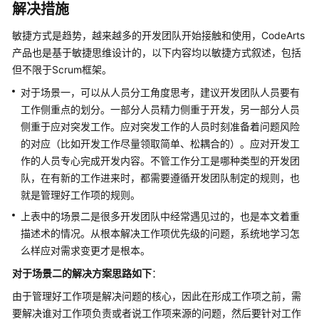
Scrum
解决措施
项
敏捷方式是趋势，越来越多的开发团队开始接触和使用，CodeArts
目
产品也是基于敏捷思维设计的，以下内容均以敏捷方式叙述，包括
实
践
但不限于Scrum框架。
概
对于场景一，可以从人员分工角度思考，建议开发团队人员要有
述
工作侧重点的划分。一部分人员精力侧重于开发，另一部分人员
侧重于应对突发工作。应对突发工作的人员时刻准备着问题风险
需
的对应（比如开发工作尽量领取简单、松耦合的）。应对开发工
求
作的人员专心完成开发内容。不管工作分工是哪种类型的开发团
管
队，在有新的工作进来时，都需要遵循开发团队制定的规则，也
理
就是管理好工作项的规则。
迭
上表中的场景二是很多开发团队中经常遇见过的，也是本文着重
代
描述术的情况。从根本解决工作项优先级的问题，系统地学习怎
计
么样应对需求变更才是根本。
划
对于场景二的解决方案思路
如下
：
迭
由于管理好工作项是解决问题的核心，因此在形成工作项之前，需
代
要解决谁对工作项负责或者说工作项来源的问题，然后要针对工作