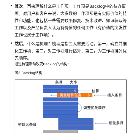
类
其次
，再来理解什么是工作项。工作项是Backlog中的待办事
项
项。对用户和客户来说，大多数的工作项都是有实际价值的特
目
性和功能，也包括一些需要缺陷修复、技术改进、知识获取等
管
工作以及产品负责人认为有价值的任何工作（有价值的突发性
理
工作也属于工作项）。
智
然后
，什么是梳理？梳理是指三大重要活动。第一，确立并细
能
手
化工作项；第二，对工作项进行估算；第三，为工作项排列优
表
先顺序。
研
通过梳理活动改变Backlog的结构：
发
图3
Backlog结构
项
目
的
原
始
需
求
使