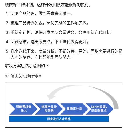
开
项做好工作计划，这样开发团队才能很好的执行。
发
明确产品经理，做到需求来源唯一。
如
梳理产品待办列表，高优先级的工作项先做。
何
重新定计划，确保开发团队容量适合，合理更新迭代目标。
在
软
回顾总结，选出改善点，下个迭代做得更好。
件
几个迭代下来，度量分析，不断改善。另外，同步需要进行的是
开
人才的培养，向跨职能型团队努力。
发
团
解决方案思路示意图如下：
队
图1
解决方案思路示意图
中
管
理
突
发
性
任
务