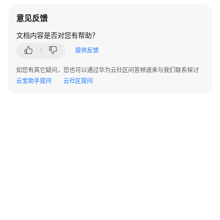
用
参
意见反馈
考
文档内容是否对您有帮助？
产
提供反馈
品
术
如您有其它疑问，您也可以通过华为云社区问答频道来与我们联系探讨
语
云宝助手提问
云社区提问
责
任
共
担
云
服
务
等
级
协