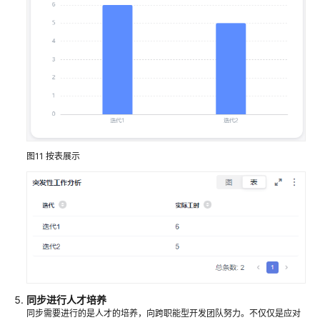
手
表
研
发
项
目
的
变
更
图11
按表展示
评
审
CodeArts
Req
权
限
管
理
同步进行人才培养
最
同步需要进行的是人才的培养，向跨职能型开发团队努力。不仅仅是应对
佳