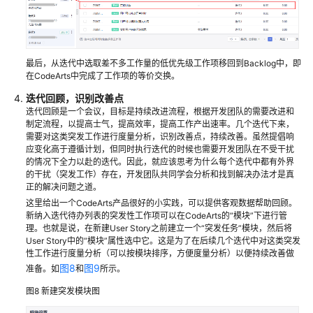
研
发
项
目
最后，从迭代中选取差不多工作量的低优先级工作项移回到Backlog中，即
的
在CodeArts中完成了工作项的等价交换。
特
迭代回顾，识别改善点
性
迭代回顾是一个会议，目标是持续改进流程，根据开发团队的需要改进和
树
制定流程，以提高士气，提高效率，提高工作产出速率。几个迭代下来，
需要对这类突发工作进行度量分析，识别改善点，持续改善。虽然提倡响
使
应变化高于遵循计划，但同时执行迭代的时候也需要开发团队在不受干扰
的情况下全力以赴的迭代。因此，就应该思考为什么每个迭代中都有外界
用
的干扰（突发工作）存在，开发团队共同学会分析和找到解决办法才是真
看
正的解决问题之道。
板
这里给出一个CodeArts产品很好的小实践，可以提供客观数据帮助回顾。
项
新纳入迭代待办列表的突发性工作项可以在CodeArts的“模块”下进行管
目
理。也就是说，在新建User Story之前建立一个“突发任务”模块，然后将
对
User Story中的“模块”属性选中它。这是为了在后续几个迭代中对这类突发
性工作进行度量分析（可以按模块排序，方便度量分析）以便持续改善做
商
图8
图9
准备。如
和
所示。
城
管
图8
新建突发模块图
理