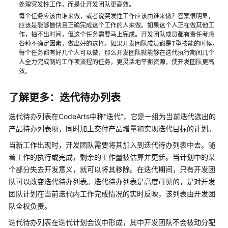
处理突发性工作，而是让开发团队更高效。
实
每个任务应该由谁来做，或者说突发性工作应该由谁来做？答案很明显，
践
应该是能够最快且正确完成这个工作的人来做。如果这个人正在做其他工
作，抽不出时间，但这个任务需要马上完成。开发团队成员都有责任考虑
HE2E
各种不确定因素，做出好的选择。如果开发团队成员都是T型技能的时候，
每个任务都有好几个人可以做，那么开发团队就能够在迭代执行期间几个
DevOps
人全力完成制约工作项流程的任务，更灵活地平衡资源，使开发团队更高
实
效。
践：
管
了解更多：迭代待办列表
理
需
迭代待办列表在CodeArts中称“迭代”，它是一组为当前迭代选出的
求
产品待办列表项，同时加上交付产品增量和实现迭代目标的计划。
API
当新工作出现时，开发团队需要将其加入到迭代待办列表中去。随
参
着工作的执行或完成，剩余的工作量被估算并更新。当计划中的某
考
个部分失去开发意义，就可以将其移除。在迭代期间，只有开发团
队可以改变迭代待办列表。迭代待办列表是高度可见的，是对开发
场
团队计划在当前迭代内工作完成情况的实时反映，该列表由开发团
景
队全权负责。
代
迭代待办列表在迭代计划会议中形成，其中开发团队不会被动分配
码