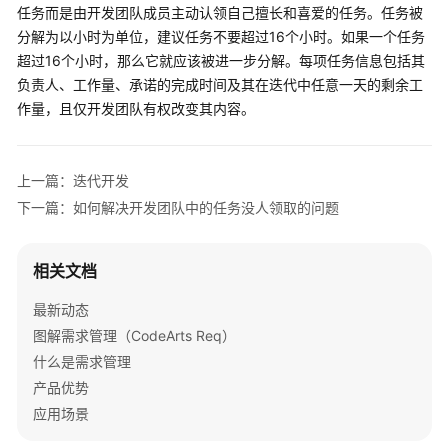
任务而是由开发团队成员主动认领自己擅长和喜爱的任务。任务被
示
例
分解为以小时为单位，建议任务不要超过16个小时。如果一个任务
超过16个小时，那么它就应该被进一步分解。每项任务信息包括其
常
负责人、工作量、承诺的完成时间及其在迭代中任意一天的剩余工
见
作量，且仅开发团队有权改变其内容。
问
题
上一篇：迭代开发
视
下一篇：如何解决开发团队中的任务没人领取的问题
频
帮
助
相关文档
文
最新动态
档
图解需求管理（CodeArts Req）
下
什么是需求管理
载
产品优势
应用场景
通