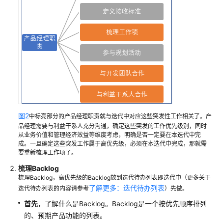
敏
捷
回
顾
成
员
管
理
图2
中标亮部分的产品经理职责就与迭代中对应这些突发性工作相关了。产
附
品经理需要与利益干系人充分沟通，确定这些突发的工作优先级别，同时
录
从业务价值和管理经济效益等维度考虑，明确是否一定要在本迭代中完
成。一旦确定这些突发工作属于高优先级，必须在本迭代中完成，那就需
使
要重新梳理工作项了。
用
梳理Backlog
IPD
梳理Backlog，高优先级的Backlog放到迭代待办列表即迭代中（更多关于
系
了解更多：迭代待办列表
迭代待办列表的内容请参考
）先做。
统
首先
，了解什么是Backlog。Backlog是一个按优先顺序排列
设
的、预期产品功能的列表。
备