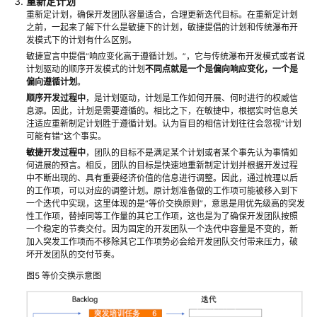
缺
重新定计划
重新定计划，确保开发团队容量适合，合理更新迭代目标。在重新定计划
陷
之前，一起来了解下什么是敏捷下的计划，敏捷提倡的计划和传统瀑布开
发模式下的计划有什么区别。
使
敏捷宣言中提倡“响应变化高于遵循计划。”，它与传统瀑布开发模式或者说
用
计划驱动的顺序开发模式的计划
不同点就是
一个是偏向响应变化，一个是
IPD
偏向遵循计划
。
系
顺序开发过程中
，是计划驱动，计划是工作如何开展、何时进行的权威信
统
息源。因此，计划是需要遵循的。相比之下，在敏捷中，根据实时信息关
注适应重新制定计划胜于遵循计划。认为盲目的相信计划往往会忽视“计划
设
可能有错”这个事实。
备
敏捷开发过程中
，团队的目标不是满足某个计划或者某个事先认为事情如
类
何进展的预言。相反，团队的目标是快速地重新制定计划并根据开发过程
管
中不断出现的、具有重要经济价值的信息进行调整。因此，通过梳理以后
理
的工作项，可以对应的调整计划。原计划准备做的工作项可能被移入到下
一个迭代中实现，这里体现的是“等价交换原则”，意思是用优先级高的突发
智
性工作项，替掉同等工作量的其它工作项，这也是为了确保开发团队按照
能
一个稳定的节奏交付。因为固定的开发团队一个迭代中容量是不变的，新
手
加入突发工作项而不移除其它工作项势必会给开发团队交付带来压力，破
表
坏开发团队的交付节奏。
研
图5
等价交换示意图
发
项
目