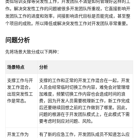
类似培训支撑等突发性工作，开发团队不清楚如何管理好这样的工
介
作。解决突发性工作的问题被很多开发团队所重视，它直接影响开
绍
发团队工作的进度和效率，间接影响迭代目标是否能完成，甚至整
个项目的成败。所以降低或解决突发性工作对开发团队非常重要。
计
费
说
问题分析
明
先将场景大致分成以下两种：
快
速
场景特点
分析
入
门
支撑工作与开
支撑的工作和正常的开发工作混合在一起，开发
发工作混合，
人员会经常临时切换工作内容，难免会对管理增
用
出现突发性工
加难度，频繁切换工作内容也会造成时间的浪
户
作是常态。
费，因为开发人员需要梳理新工作，新工作完成
指
后还要继续回想之前的工作做到了哪里。因此，
南
问题的根源在于开发团队模式上，在此模式下需
要考虑时刻应对问题、风险。
最
佳
开发工作为
有了新的应急工作，开发团队成员不知道怎么应