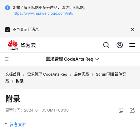
如需了解国际站更多云产品，请访问国际站。
https://www.huaweicloud.com/intl/
不再显示此消息
需求管理 CodeArts Req
文档首页
/
需求管理 CodeArts Req
/
最佳实践
/
Scrum项目最佳实
践
/
附录
最
附录
新
动
更新时间：
2024-01-05 GMT+08:00
态
参考文档
产
品