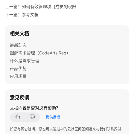
介
上一篇：如何有效管理项目成员的权限
绍
下一篇：参考文档
计
费
相关文档
说
明
最新动态
图解需求管理（CodeArts Req）
快
什么是需求管理
速
产品优势
入
应用场景
门
用
户
意见反馈
指
文档内容是否对您有帮助？
南
提供反馈
最
如您有其它疑问，您也可以通过华为云社区问答频道来与我们联系探讨
佳