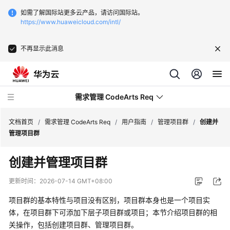
如需了解国际站更多云产品，请访问国际站。
https://www.huaweicloud.com/intl/
不再显示此消息
需求管理 CodeArts Req
文档首页
/
需求管理 CodeArts Req
/
用户指南
/
管理项目群
/
创建并
管理项目群
最
创建并管理项目群
新
动
更新时间：
2026-07-14 GMT+08:00
态
项目群的基本特性与项目没有区别，项目群本身也是一个项目实
产
体，在项目群下可添加下层子项目群或项目；本节介绍项目群的相
品
关操作，包括创建项目群、管理项目群。