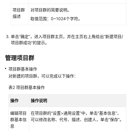
Req
服
项目群
对项目群的简要说明。
务
描述
取值范围：0~1024个字符。
首
页
单击
“确定”
，进入项目群主页，并在主页右上角给出“新建项目/
管
项目群成功”的提示。
理
项
管理项目群
目
群
项目群基本操作
对新建的项目群，可以完成以下操作：
项
目
表2
项目群基本操作
群
介
操作
操作说明
绍
编辑项目
在项目群的
“
设置>通用设置
”
中，单击
“基本信息”
，
创
群基本信
可以修改名称、代号、描述、创建人，单击
“保存”
。
建
息