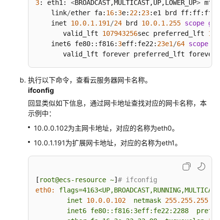
3
: eth1: 
<
BROADCAST,MULTICAST,UP,LOWER_UP
>
 mtu 
访
    link
/
ether fa:
16
:
3
e:
22
:
23
:e1 brd ff:ff:ff:f
问
    inet 
10.0
.1
.191
/
24
 brd 
10.0
.1
.255
scope
glo
控
       valid_lft 
107943256
sec preferred_lft 
107
制
    inet6 fe80::f816:
3
eff:fe22:
23e1
/
64
scope
 li
       valid_lft forever preferred_lft forever
IP
地
执行以下命令，查看云服务器网卡名称。
址
ifconfig
组
回显类似如下信息，通过网卡地址查找对应的网卡名称，本
示例中：
对
10.0.0.102为主网卡地址，对应的名称为eth0。
等
10.0.1.191为扩展网卡地址，对应的名称为eth1。
连
接
共
[
root@ecs-resource
~
]
# ifconfig
享
eth0:
flags=4163<UP,BROADCAST,RUNNING,MULTICAST
VPC
inet
10.0
.0
.102
netmask
255.255
.255
.0
inet6
fe80::f816:3eff:fe22:2288
prefix