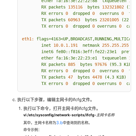
边
ether
fa:16:3e:22:22:88
txqueuelen
100
缘
RX
packets
135116
bytes
132321802
(126
RX
errors
0
dropped
0
overruns
0
fra
网
TX
packets
60963
bytes
23201005
(22.1
关
TX
errors
0
dropped
0
overruns
0
carr
IPv4/IPv6
eth1:
flags=4163<UP,BROADCAST,RUNNING,MULTICAST
双
inet
10.0
.1
.191
netmask
255.255
.255
.0
栈
inet6
fe80::f816:3eff:fe22:23e1
prefix
网
ether
fa:16:3e:22:23:e1
txqueuelen
100
络
RX
packets
885
bytes
97676
(95.3
KiB)
RX
errors
0
dropped
0
overruns
0
fra
VPC
TX
packets
47
bytes
4478
(4.3
KiB)
流
TX
errors
0
dropped
0
overruns
0
carr
日
志
执行以下步骤，编辑主网卡的ifcfg文件。
执行以下命令，打开主网卡的ifcfg文件。
流
vi /etc/sysconfig/network-scripts/ifcfg-
主网卡名称
量
镜
3.b
其中，主网卡名称为
中查询到的名称。
像
命令示例：