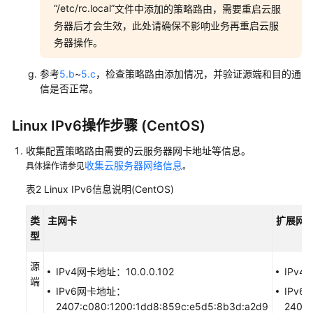
“/etc/rc.local”
文件中添加的策略路由，需要重启云服
网
务器后才会生效，此处请确保不影响业务再重启云服
卡
务器操作。
Linux
云
参考
5.b
~
5.c
，检查策略路由添加情况，并验证源端和目的通
服
信是否正常。
务
器
配
Linux IPv6操作步骤 (CentOS)
置
收集配置策略路由需要的云服务器网卡地址等信息。
IPv4
收集云服务器网络信息
具体操作请参见
。
和
IPv6
表2
Linux IPv6信息说明(CentOS)
策
略
类
主网卡
扩展网
路
型
由
（SUSE）
源
IPv4网卡地址：10.0.0.102
IPv4
端
IPv6网卡地址：
IPv
手
2407:c080:1200:1dd8:859c:e5d5:8b3d:a2d9
2407:
动