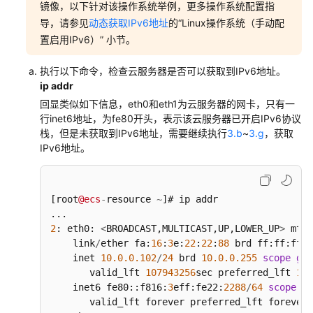
手
镜像，以下针对该操作系统举例，更多操作系统配置指
动
导，请参见
动态获取IPv6地址
的“Linux操作系统（手动配
为
置启用IPv6）” 小节。
多
网
执行以下命令，检查云服务器是否可以获取到IPv6地址。
卡
ip addr
Windows
回显类似如下信息，eth0和eth1为云服务器的网卡，只有一
云
行inet6地址，为fe80开头，表示该云服务器已开启IPv6协议
服
栈，但是未获取到IPv6地址，需要继续执行
3.b
~
3.g
，获取
务
IPv6地址。
器
配
置
[root
@ecs
-
resource 
~
]# ip addr

IPv4
和
2
: eth0: 
<
BROADCAST,MULTICAST,UP,LOWER_UP
>
 mtu 
IPv6
    link
/
ether fa:
16
:
3
e:
22
:
22
:
88
 brd ff:ff:ff:f
策
    inet 
10.0
.0
.102
/
24
 brd 
10.0
.0
.255
scope
glo
略
       valid_lft 
107943256
sec preferred_lft 
107
路
    inet6 fe80::f816:
3
eff:fe22:
2288
/
64
scope
 li
由