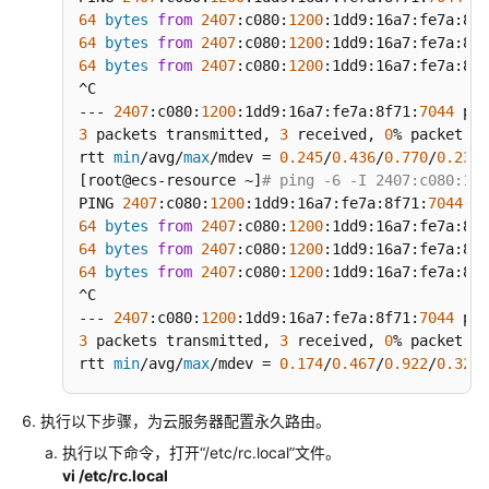
64
bytes
from
2407
:c080:
1200
:1dd9:16a7:fe7a:8f7
64
bytes
from
2407
:c080:
1200
:1dd9:16a7:fe7a:8f7
64
bytes
from
2407
:c080:
1200
:1dd9:16a7:fe7a:8f7
^C

--- 
2407
:c080:
1200
:1dd9:16a7:fe7a:8f71:
7044
3
 packets transmitted, 
3
 received, 
0
% packet lo
rtt 
min
/avg/
max
/mdev = 
0.245
/
0.436
/
0.770
/
0.237
 
[root@ecs-resource ~]
# ping -6 -I 2407:c080:12
PING 
2407
:c080:
1200
:1dd9:16a7:fe7a:8f71:
7044
(
24
64
bytes
from
2407
:c080:
1200
:1dd9:16a7:fe7a:8f7
64
bytes
from
2407
:c080:
1200
:1dd9:16a7:fe7a:8f7
64
bytes
from
2407
:c080:
1200
:1dd9:16a7:fe7a:8f7
^C

--- 
2407
:c080:
1200
:1dd9:16a7:fe7a:8f71:
7044
3
 packets transmitted, 
3
 received, 
0
% packet lo
rtt 
min
/avg/
max
/mdev = 
0.174
/
0.467
/
0.922
/
0.326
 
执行以下步骤，为云服务器配置永久路由。
执行以下命令，打开
“/etc/rc.local”
文件。
vi /etc/rc.local