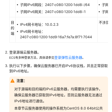
为
子网IPv6网段：2407:c080:1200:1dd8::/64
子网IP
多
子网IPv6网关：2407:c080:1200:1dd8::1
子网IP
网
卡
目
不涉及
IPv4网卡地址：10.0.2.3
Linux
的
云
IPv6网卡地址：
端
服
2407:c080:1200:1dd9:16a7:fe7a:8f71:7044
务
器
登录源端云服务器。
配
登录弹性云服务器
ECS有多种登录方法，具体请参见
。
置
IPv4
执行以下步骤，确保云服务器已开启IPv6协议栈，并且正常获取
和
到IPv6地址。
IPv6
策
注意：
略
对于源端和目的端的IPv6云服务器，均需要执行该操作，
路
确保云服务器已获取到IPv6地址，否则云服务器无法通过
由
IPv6地址进行通信。
（Debian）
本章节云服务器使用的操作系统为CentOS 8.0 64bit公共