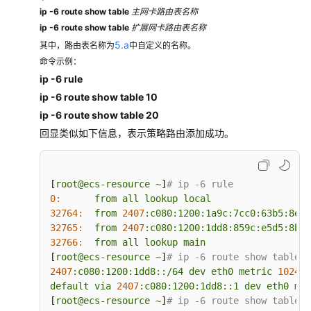
ip -6 route show table
主网卡路由表名称
ip -6 route show table
扩展网卡路由表名称
5.a
其中，路由表名称为
中自定义的名称。
命令示例：
ip -6 rule
ip -6 route show table 10
ip -6 route show table 20
回显类似如下信息，表示策略路由添加成功。
[
root@ecs-resource
~
]
# ip -6 rule
0:
from
all
lookup
local
32764:
from
2407
:c080:1200:1a9c:7cc0:63b5:8e65
32765:
from
2407
:c080:1200:1dd8:859c:e5d5:8b3d
32766:
from
all
lookup
main
[
root@ecs-resource
~
]
# ip -6 route show table 1
2407
:c080:1200:1dd8::/64
dev
eth0
metric
1024 
p
default
via
2407
:c080:1200:1dd8::1
dev
eth0
met
[
root@ecs-resource
~
]
# ip -6 route show table 2