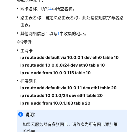
卡
网卡名称：填写
4
中所查名称。
ECS
路由表名称：自定义路由表名称，此处请使用数字命名路
配
置
由表。
策
其他网络信息：填写
1
中收集的地址。
略
命令示例：
路
由
主网卡
ip route add default via 10.0.0.1 dev eth0 table 10
方
ip route add 10.0.0.0/24 dev eth0 table 10
案
ip rule add from 10.0.0.115 table 10
概
扩展网卡
述
ip route add default via 10.0.1.1 dev eth1 table 20
ip route add 10.0.1.0/24 dev eth1 table 20
收
ip rule add from 10.0.1.183 table 20
集
云
说明：
服
务
如果云服务器有多张网卡，请依次为所有网卡添加策
器
略路由。