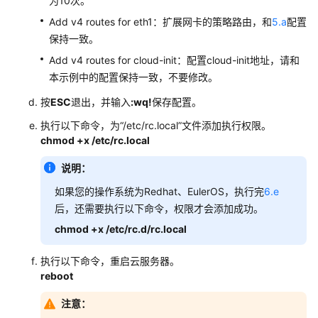
为10次。
卡
Linux
Add v4 routes for eth1：扩展网卡的策略路由，和
5.a
配置
云
保持一致。
服
Add v4 routes for cloud-init：配置cloud-init地址，请和
务
本示例中的配置保持一致，不要修改。
器
配
按
ESC
退出，并输入
:wq!
保存配置。
置
执行以下命令，为
“/etc/rc.local”
文件添加执行权限。
IPv4
chmod +x /etc/rc.local
和
IPv6
说明：
策
略
如果您的操作系统为Redhat、EulerOS，执行完
6.e
路
后，还需要执行以下命令，权限才会添加成功。
由
chmod +x /etc/rc.d/rc.local
（HCE）
执行以下命令，重启云服务器。
手
reboot
动
为
注意：
多