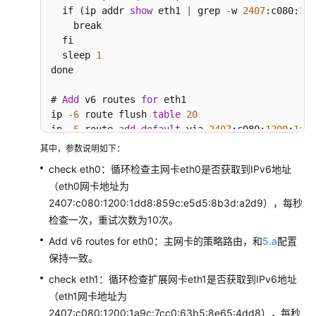
  if (ip addr 
show
 eth1 
|
 grep 
-
w 
2407
:c080:
120
    break

  fi

  sleep 
1
done

# 
Add
 v6 routes 
for
 eth1

ip 
-6
 route flush 
table
20
ip 
-6
 route 
add
default
 via 
2407
:c080:
1200
:
1
a9c
ip 
-6
 route 
add
2407
:c080:
1200
:
1
a9c::
/
64
 dev et
其中，参数说明如下：
ip 
-6
 rule 
add
from
2407
:c080:
1200
:
1
a9c:
7
cc0:
63
check eth0：循环检查主网卡eth0是否获取到IPv6地址
（eth0网卡地址为
2407:c080:1200:1dd8:859c:e5d5:8b3d:a2d9），每秒
检查一次，重试次数为10次。
Add v6 routes for eth0：主网卡的策略路由，和
5.a
配置
保持一致。
check eth1：循环检查扩展网卡eth1是否获取到IPv6地址
（eth1网卡地址为
2407:c080:1200:1a9c:7cc0:63b5:8e65:4dd8），每秒