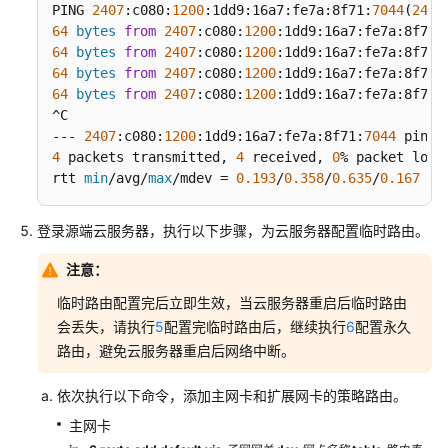
PING 
2407
:c080:
1200
:1dd9:16a7:fe7a:8f71:
7044
(
2407
64
bytes
from
2407
:c080:
1200
:1dd9:16a7:fe7a:8f71:
支
64
bytes
from
2407
:c080:
1200
:1dd9:16a7:fe7a:8f71:
持
64
bytes
from
2407
:c080:
1200
:1dd9:16a7:fe7a:8f71:
区
64
bytes
from
2407
:c080:
1200
:1dd9:16a7:fe7a:8f71:
域
^C

--- 
2407
:c080:
1200
:1dd9:16a7:fe7a:8f71:
7044
系
4
 packets transmitted, 
4
 received, 
0
% packet loss,
统
rtt 
min
/avg/
max
/mdev = 
0.193
/
0.358
/
0.635
/
0.167
 ms
权
限
登录源端云服务器，执行以下步骤，为云服务器配置临时路由。
注意：
临时路由配置完后立即生效，当云服务器重启后临时路由
会丢失，请执行
5
配置完临时路由后，继续执行
6
配置永久
路由，避免云服务器重启后网络中断。
依次执行以下命令，添加主网卡和扩展网卡的策略路由。
主网卡