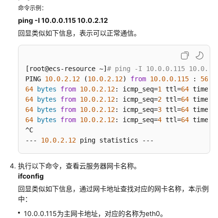
命令示例：
虚
ping -I 10.0.0.115 10.0.2.12
拟
回显类似如下信息，表示可以正常通信。
IP
地
址
[root@ecs-resource ~]
# ping -I 10.0.0.115 10.0.2.
弹
PING 
10.0
.2
.12
 (
10.0
.2
.12
) 
from
10.0
.0
.115
 : 
56
(
8
64
性
bytes
from
10.0
.2
.12
: icmp_seq=
1
 ttl=
64
 time=
0
64
bytes
from
10.0
.2
.12
: icmp_seq=
2
 ttl=
64
 time=
0
网
64
bytes
from
10.0
.2
.12
: icmp_seq=
3
 ttl=
64
 time=
0
卡
64
bytes
from
10.0
.2
.12
: icmp_seq=
4
 ttl=
64
 time=
0
和
^C

辅
--- 
10.0
.2
.12
 ping statistics ---
助
弹
性
执行以下命令，查看云服务器网卡名称。
网
ifconfig
卡
回显类似如下信息，通过网卡地址查找对应的网卡名称，本示例
中：
弹
10.0.0.115为主网卡地址，对应的名称为eth0。