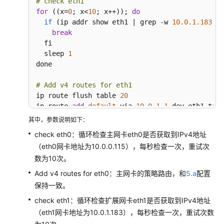
# check eth1
云
for
 ((x=
0
; x<
10
; x++)); 
do
服
if
 (
ip addr show eth1 | grep -w 
10.0
.1
.183
 >/
务
break
器
  fi

配
  sleep 
1
置
done

IPv4
和
# Add v4 routes for eth1
IPv6
ip route flush table 
20
策
ip route 
add
default
 via 
10.0
.1
.1
 dev eth1 tabl
略
ip route 
add
10.0
.1
.0
/
24
 dev eth1 table 
20
其中，参数说明如下：
路
ip rule 
add
from
10.0
.1
.183
 table 
20
check eth0：循环检查主网卡eth0是否获取到IPv4地址
由
# Add v4 routes for cloud-init
（eth0网卡地址为10.0.0.115），每秒检查一次，重试次
（Ubuntu）
ip rule 
add
 to 
169.254
.169
.254
 table main
数为10次。
手
Add v4 routes for eth0：主网卡的策略路由，和
5.a
配置
动
保持一致。
为
check eth1：循环检查扩展网卡eth1是否获取到IPv4地址
多
（eth1网卡地址为10.0.1.183），每秒检查一次，重试次数
网