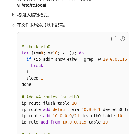
务
vi /etc/rc.local
器
按
i
进入编辑模式。
配
置
在文件末尾添加以下配置。
IPv4
和
IPv6
# check eth0 
策
for
 ((x=
0
; x<
10
; x++)); 
do
略
if
 (
ip addr show eth0 | grep -w 
10.0
.0
.115
 >/
路
break
由
  fi

（CentOS）
  sleep 
1
done

手
# Add v4 routes for eth0
动
ip route flush table 
10
为
ip route 
add
default
 via 
10.0
.0
.1
 dev eth0 tabl
多
ip route 
add
10.0
.0
.0
/
24
 dev eth0 table 
10
网
ip rule 
add
from
10.0
.0
.115
 table 
10
卡
Linux