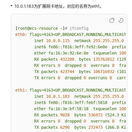
性
10.0.1.183为扩展网卡地址，对应的名称为eth1。
网
卡
辅
[
root@ecs-resource
~
]
# ifconfig
助
eth0:
flags=4163<UP,BROADCAST,RUNNING,MULTICAST>
弹
inet
10.0
.0
.115
netmask
255.255
.255
.0
b
性
inet6
fe80::f816:3eff:fe92:6e0e
prefixle
网
ether
fa:16:3e:92:6e:0e
txqueuelen
1000
卡
RX
packets
432288
bytes
135762012
(129.4
RX
errors
0
dropped
0
overruns
0
frame
TX
packets
423744
bytes
106716932
(101.7
弹
TX
errors
0
dropped
0
overruns
0
carrie
性
网
eth1:
flags=4163<UP,BROADCAST,RUNNING,MULTICAST>
卡
inet
10.0
.1
.183
netmask
255.255
.255
.0
b
配
inet6
fe80::f816:3eff:febf:5818
prefixle
置
ether
fa:16:3e:bf:58:18
txqueuelen
1000
示
RX
packets
9028  
bytes
536972
(524.3
KiB)
例
RX
errors
0
dropped
0
overruns
0
frame
TX
packets
6290  
bytes
272473
(266.0
KiB)
为