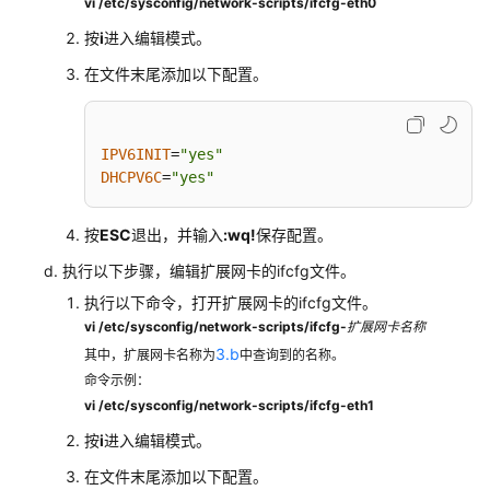
vi /etc/sysconfig/network-scripts/ifcfg-eth0
监
按
i
进入编辑模式。
控
与
在文件末尾添加以下配置。
审
计
IPV6INIT
=
"yes"
管
DHCPV6C
=
"yes"
理
VPC
按
ESC
退出，并输入
:wq!
保存配置。
配
额
执行以下步骤，编辑扩展网卡的ifcfg文件。
执行以下命令，打开扩展网卡的ifcfg文件。
附
vi /etc/sysconfig/network-scripts/ifcfg-
扩展网卡名称
录
3.b
其中，扩展网卡名称为
中查询到的名称。
命令示例：
最
vi /etc/sysconfig/network-scripts/ifcfg-eth1
佳
实
按
i
进入编辑模式。
践
在文件末尾添加以下配置。