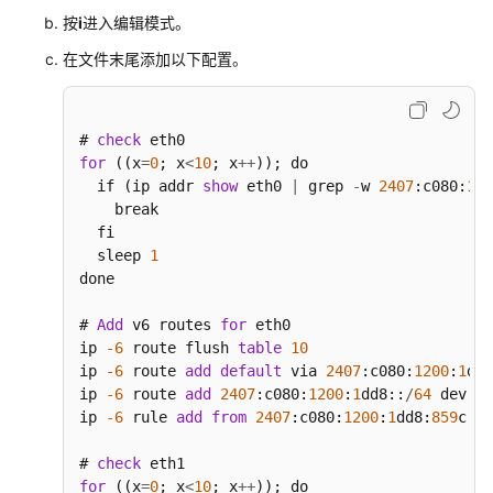
按
i
进入编辑模式。
在文件末尾添加以下配置。
# 
check
for
 ((x
=
0
; x
<
10
; x
+
+
)); do

  if (ip addr 
show
 eth0 
|
 grep 
-
w 
2407
:c080:
120
    break

  fi

  sleep 
1
done

# 
Add
 v6 routes 
for
 eth0

ip 
-6
 route flush 
table
10
ip 
-6
 route 
add
default
 via 
2407
:c080:
1200
:
1
dd8
ip 
-6
 route 
add
2407
:c080:
1200
:
1
dd8::
/
64
 dev et
ip 
-6
 rule 
add
from
2407
:c080:
1200
:
1
dd8:
859
c:e5
# 
check
for
 ((x
=
0
; x
<
10
; x
+
+
)); do
