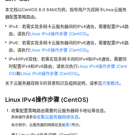
介
绍
本文档以CentOS 8.0 64bit为例，指导用户为双网卡Linux云服务
器配置策略路由。
快
IPv4：若需实现多网卡云服务器间的IPv4通信，需要配置IPv4路
速
由，请执行
Linux IPv4操作步骤 (CentOS)
。
入
IPv6：若需实现多网卡云服务器间的IPv6通信，需要配置IPv6路
门
由，请执行
Linux IPv6操作步骤 (CentOS)
。
用
IPv4/IPv6双栈：若需实现多网卡间的IPv4和IPv6通信，需要同
户
时配置IPv4和IPv6路由，请依次执行
Linux IPv4操作步骤 (Cent
指
OS)
和
Linux IPv6操作步骤 (CentOS)
。
南
关于云服务器双网卡的背景知识及组网说明，请参见
方案概述
。
通
过
Linux IPv4操作步骤 (CentOS)
IAM
收集配置策略路由需要的云服务器网卡地址等信息。
授
收集云服务器网络信息
具体操作请参见
予
。
使
表1
本示例中，云服务器的网络信息如
所示。
用
表1
Linux IPv4信息说明（CentOS）