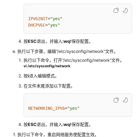
API
参
IPV6INIT
=
"yes"
考
DHCPV6C
=
"yes"
SDK
参
按
ESC
退出，并输入
:wq!
保存配置。
考
执行以下步骤，编辑
“/etc/sysconfig/network”
文件。
执行以下命令，打开
“/etc/sysconfig/network”
文件。
场
vi /etc/sysconfig/network
景
代
按
i
进入编辑模式。
码
在文件末尾添加以下配置。
示
例
NETWORKING_IPV6
=
"yes"
常
见
问
按
ESC
退出，并输入
:wq!
保存配置。
题
执行以下命令，重启网络服务使配置生效。