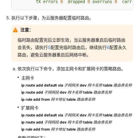
TX
errors
0
dropped
0
overruns
0
carrie
ECS
的
执行以下步骤，为云服务器配置临时路由。
扩
展
注意：
网
临时路由配置完后立即生效，当云服务器重启后临时路由
卡
会丢失，请执行
绑
5
配置完临时路由后，继续执行
6
配置永久
定
路由，避免云服务器重启后网络中断。
EIP
并
依次执行以下命令，添加主网卡和扩展网卡的策略路由。
实
主网卡
现
ip route add default via
子网网关
dev
网卡名称
table
路由表名称
公
ip route add
子网网段
dev
网卡名称
table
路由表名称
网
ip rule add from
网卡地址
table
路由表名称
通
扩展网卡
信
ip route add default via
子网网关
dev
网卡名称
table
路由表名称
ip route add
为
子网网段
dev
网卡名称
table
路由表名称
多
ip rule add from
网卡地址
table
路由表名称
网
参数说明如下：