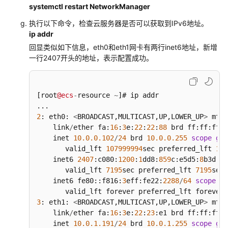
systemctl restart NetworkManager
视
频
执行以下命令，检查云服务器是否可以获取到IPv6地址。
帮
ip addr
助
回显类似如下信息，eth0和eth1网卡有两行inet6地址，新增
一行2407开头的地址，表示配置成功。
文
档
下
[root
@ecs
-
resource 
~
]# ip addr

载
2
: eth0: 
<
BROADCAST,MULTICAST,UP,LOWER_UP
>
 mtu 
    link
/
ether fa:
16
:
3
e:
22
:
22
:
88
 brd ff:ff:ff:f
通
    inet 
10.0
.0
.102
/
24
 brd 
10.0
.0
.255
scope
glo
用
       valid_lft 
107999994
sec preferred_lft 
107
参
    inet6 
2407
:c080:
1200
:
1
dd8:
859
c:e5d5:
8
b3d:a2
考
       valid_lft 
7195
sec preferred_lft 
7195
sec

    inet6 fe80::f816:
3
eff:fe22:
2288
/
64
scope
 li
产
品
3
: eth1: 
<
BROADCAST,MULTICAST,UP,LOWER_UP
>
 mtu 
    link
/
ether fa:
16
:
3
e:
22
:
23
:e1 brd ff:ff:ff:f
术
    inet 
10.0
.1
.191
/
24
 brd 
10.0
.1
.255
scope
glo
语