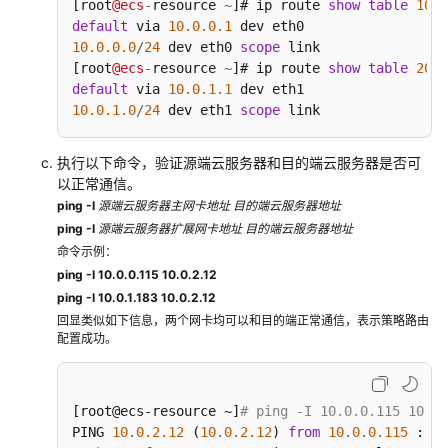
[root
@ecs
IPv6
-
resource 
~
]# ip route 
show
table
10
default
 via 
10.0
.0
.1
策
10.0
.0
.0
/
24
 dev eth0 
scope
 link 

略
[root
@ecs
-
resource 
~
]# ip route 
show
table
20
路
default
 via 
10.0
.1
.1
由
10.0
.1
.0
/
24
 dev eth1 
scope
 link 
（HCE
2.0/CentOS
8.0
执行以下命令，验证源端云服务器和目的端云服务器是否可
及
以正常通信。
以
ping -I
源端云服务器主网卡地址 目的端云服务器地址
上）
ping -I
源端云服务器扩展网卡地址 目的端云服务器地址
命令示例：
自
ping -I 10.0.0.115 10.0.2.12
动
ping -I 10.0.1.183 10.0.2.12
为
回显类似如下信息，两个网卡均可以和目的端正常通信，表示策略路由
多
配置成功。
网
卡
Linux
[root@ecs-resource ~]
# ping -I 10.0.0.115 10.0.
云
PING 
10.0
.2
.12
 (
10.0
.2
.12
) 
from
10.0
.0
.115
 : 
56
服