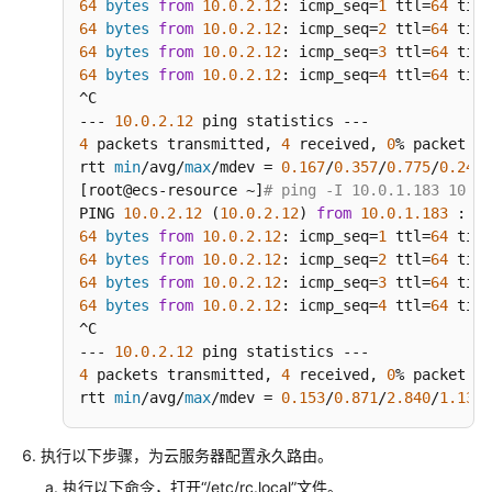
64
bytes
from
10.0
.2
.12
: icmp_seq=
1
 ttl=
64
 time
务
64
bytes
from
10.0
.2
.12
: icmp_seq=
2
 ttl=
64
 time
器
64
bytes
from
10.0
.2
.12
: icmp_seq=
3
 ttl=
64
 time
配
64
bytes
from
10.0
.2
.12
: icmp_seq=
4
 ttl=
64
 time
置
^C

IPv4
--- 
10.0
.2
.12
4
 packets transmitted, 
策
4
 received, 
0
% packet lo
rtt 
min
/avg/
max
/mdev = 
0.167
/
0.357
/
0.775
/
0.244
 
略
[root@ecs-resource ~]
# ping -I 10.0.1.183 10.0.
路
PING 
10.0
.2
.12
 (
10.0
.2
.12
) 
from
10.0
.1
.183
 : 
56
由
64
bytes
from
10.0
.2
.12
: icmp_seq=
1
 ttl=
64
 time
（Ubuntu）
64
bytes
from
10.0
.2
.12
: icmp_seq=
2
 ttl=
64
 time
64
bytes
from
10.0
.2
.12
: icmp_seq=
3
 ttl=
64
 time
手
64
bytes
from
10.0
.2
.12
: icmp_seq=
4
 ttl=
64
 time
动
^C

为
--- 
10.0
.2
.12
多
4
 packets transmitted, 
4
 received, 
0
% packet lo
网
rtt 
min
/avg/
max
/mdev = 
0.153
/
0.871
/
2.840
/
1.137
 
卡
Linux
执行以下步骤，为云服务器配置永久路由。
云
服
执行以下命令，打开
“/etc/rc.local”
文件。