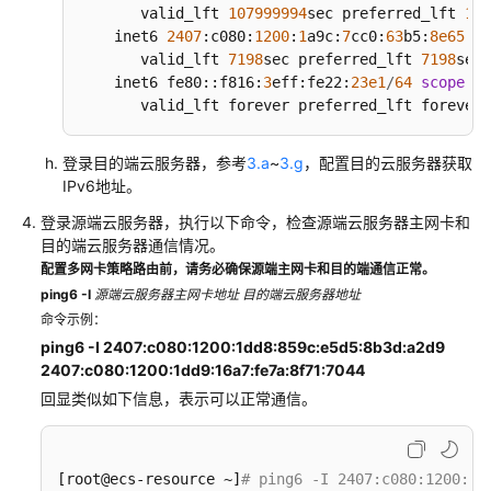
       valid_lft 
107999994
sec preferred_lft 
107
    inet6 
2407
:c080:
1200
:
1
a9c:
7
cc0:
63
b5:
8e65
:
4
d
责
       valid_lft 
7198
sec preferred_lft 
7198
sec

任
    inet6 fe80::f816:
3
eff:fe22:
23e1
/
64
scope
 li
共
       valid_lft forever preferred_lft forever
担
登录目的端云服务器，参考
3.a
~
3.g
，配置目的云服务器获取
云
IPv6地址。
服
务
登录源端云服务器，执行以下命令，检查源端云服务器主网卡和
等
目的端云服务器通信情况。
级
配置多网卡策略路由前，请务必确保源端主网卡和目的端通信正常。
协
ping6 -I
源端云服务器主网卡地址
目的端云服务器地址
议
命令示例：
（SLA）
ping6 -I 2407:c080:1200:1dd8:859c:e5d5:8b3d:a2d9
2407:c080:1200:1dd9:16a7:fe7a:8f71:7044
白
回显类似如下信息，表示可以正常通信。
皮
书
资
[root@ecs-resource ~]
# ping6 -I 2407:c080:1200:1d
源