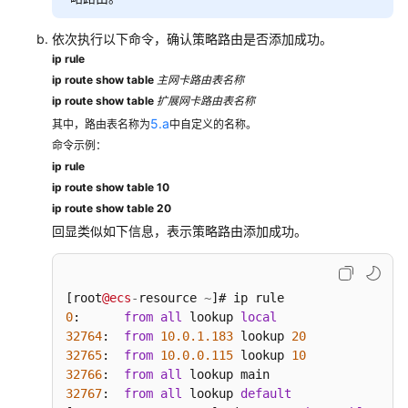
网
络
依次执行以下命令，确认策略路由是否添加成功。
信
ip rule
息
ip route show table
主网卡路由表名称
ip route show table
扩展网卡路由表名称
自
5.a
其中，路由表名称为
中自定义的名称。
动
命令示例：
为
ip rule
多
ip route show table 10
网
ip route show table 20
卡
回显类似如下信息，表示策略路由添加成功。
Linux
云
服
务
[root
@ecs
-
resource 
~
器
0
:      
from
all
 lookup 
local
配
32764
:  
from
10.0
.1
.183
 lookup 
20
置
32765
:  
from
10.0
.0
.115
 lookup 
10
IPv4
32766
:  
from
all
和
32767
:  
from
all
 lookup 
default