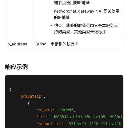
端节点使用的IP地址
路
由
network:nat_gateway NAT网关使用
的IP地址
路
约束：此处的取值范围只是本服务支
由
持的类型，其他类型未做标注
表
ip_address
String
申请到的私有IP
VPC
资
源
响应示例
标
签
管
理
{
"privateip"
:
子
{
网
"status"
:
"DOWN"
,
资
"id"
:
"d600542a-b231-45ed-af05-e9930cb14
源
标
"subnet_id"
:
"531dec0f-3116-411b-a21b-e6