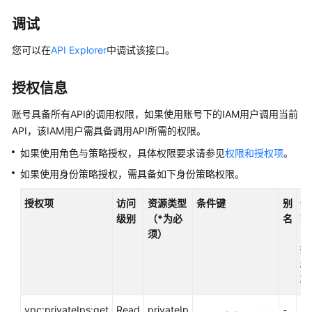
介
绍
调试
您可以在
API Explorer
中调试该接口。
快
速
入
授权信息
门
账号具备所有API的调用权限，如果使用账号下的IAM用户调用当前
API，该IAM用户需具备调用API所需的权限。
用
户
如果使用角色与策略授权，具体权限要求请参见
权限和授权项
。
指
如果使用身份策略授权，需具备如下身份策略权限。
南
授权项
访问
资源类型
条件键
别
依
最
级别
（*为必
名
赖
佳
须）
的
实
授
践
权
项
API
参
vpc:privateIps:get
Read
privateIp
-
-