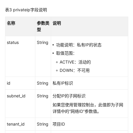
表3
privateip字段说明
查
询
名称
参数类
说明
私
型
有
IP
status
String
-
功能说明：私有IP的状态
ShowPrivateip
取值范围：
ACTIVE：活动的
查
询
DOWN：不可用
私
id
有
String
私有IP标识
IP
subnet_id
String
分配IP的子网标识
列
表
如果您使用管理控制台，此值即为子网
-
详情中的“网络ID”参数值。
ListPrivateips
tenant_id
String
项目ID
删