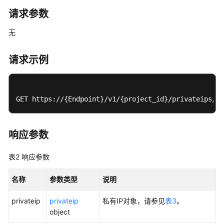
请求参数
VPC
无
子
网
请求示例
配
额
GET https://{Endpoint}/v1/{project_id}/privateips/d6
私
有
IP
响应参数
申
表2
响应参数
请
私
名称
参数类型
说明
有
IP
privateip
privateip
私有IP对象，请参见
表3
。
-
object
CreatePrivateip