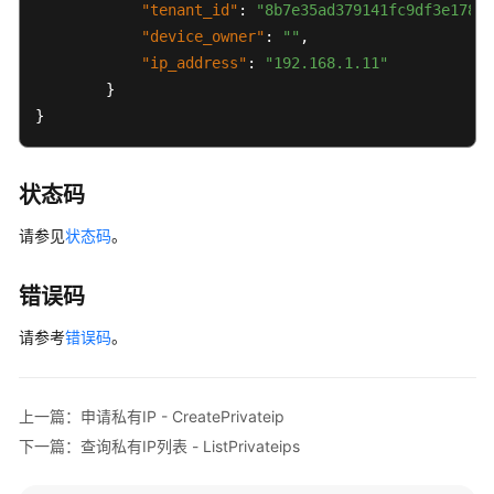
签
"tenant_id"
:
"8b7e35ad379141fc9df3e178bd
管
"device_owner"
:
""
,
理
"ip_address"
:
"192.168.1.11"
}
安
}
全
组
资
状态码
源
标
请参见
状态码
。
签
管
错误码
理
请参考
错误码
。
查
询
网
上一篇：申请私有IP - CreatePrivateip
络
下一篇：查询私有IP列表 - ListPrivateips
IP
使