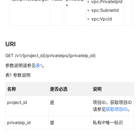
vpc:PrivateIpId
考
*
vpc:SubnetId
使
vpc:VpcId
用
前
必
URI
读
GET /v1/{project_id}/privateips/{privateip_id}
API
参数说明请参见
表1
。
概
览
表1
参数说明
如
名称
是否必选
说明
何
调
project_id
是
项目ID，获取项目ID
用
请参见
获取项目ID
。
API
privateip_id
是
私有IP唯一标识
API
V1/V2