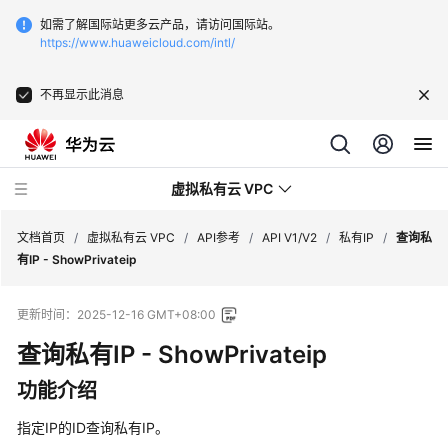
如需了解国际站更多云产品，请访问国际站。
https://www.huaweicloud.com/intl/
不再显示此消息
虚拟私有云 VPC
文档首页
/
虚拟私有云 VPC
/
API参考
/
API V1/V2
/
私有IP
/
查询私
有IP - ShowPrivateip
最
更新时间：
2025-12-16 GMT+08:00
新
动
查询私有IP - ShowPrivateip
态
功能介绍
产
指定IP的ID查询私有IP。
品