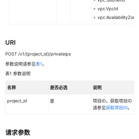
必
读
vpc:VpcId
vpc:AvailabilityZone
API
概
览
URI
如
POST /v1/{project_id}/privateips
何
调
参数说明请参见
表1
。
用
表1
参数说明
API
名称
是否必选
说明
API
V1/V2
project_id
是
项目ID，获取项目ID
请参见
获取项目ID
。
VPC
子
请求参数
网