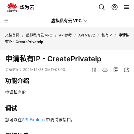
虚拟私有云 VPC
文档首页
/
虚拟私有云 VPC
/
API参考
/
API V1/V2
/
私有IP
/
申请私
有IP - CreatePrivateip
最
申请私有IP - CreatePrivateip
新
动
更新时间：
2025-12-23 GMT+08:00
态
功能介绍
产
申请私有IP。
品
介
绍
调试
您可以在
API Explorer
中调试该接口。
快
速