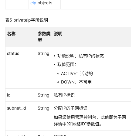
表
eip
objects
VPC
表5
privateip字段说明
资
源
名称
参数类
说明
标
型
签
管
status
String
理
功能说明：私有IP的状态
取值范围：
子
ACTIVE：活动的
网
资
DOWN：不可用
源
id
String
私有IP标识
标
签
subnet_id
String
分配IP的子网标识
管
理
如果您使用管理控制台，此值即为子网
详情中的“网络ID”参数值。
安
全