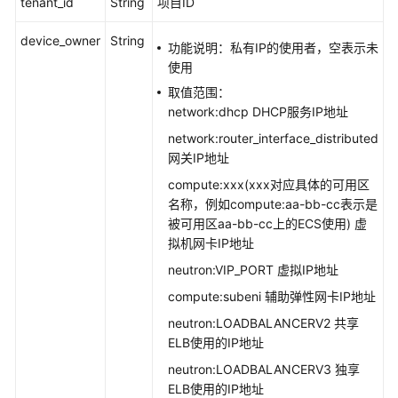
tenant_id
String
项目ID
组
资
device_owner
String
功能说明：私有IP的使用者，空表示未
源
使用
标
取值范围：
签
network:dhcp DHCP服务IP地址
管
理
network:router_interface_distributed
网关IP地址
查
compute:xxx(xxx对应具体的可用区
询
名称，例如compute:aa-bb-cc表示是
网
被可用区aa-bb-cc上的ECS使用) 虚
络
拟机网卡IP地址
IP
neutron:VIP_PORT 虚拟IP地址
使
用
compute:subeni 辅助弹性网卡IP地址
情
neutron:LOADBALANCERV2 共享
况
ELB使用的IP地址
neutron:LOADBALANCERV3 独享
流
ELB使用的IP地址
日