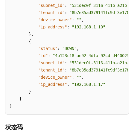
题
"subnet_id"
:
"531dec0f-3116-411b-a21b-e6
"tenant_id"
:
"8b7e35ad379141fc9df3e178bd
历
"device_owner"
:
""
,
史
"ip_address"
:
"192.168.1.10"
API
}
,
{
附
"status"
:
"DOWN"
,
录
"id"
:
"4b123c18-ae92-4dfa-92cd-d44002359
"subnet_id"
:
"531dec0f-3116-411b-a21b-e6
SDK
"tenant_id"
:
"8b7e35ad379141fc9df3e178bd
参
"device_owner"
:
""
,
考
"ip_address"
:
"192.168.1.17"
}
场
]
景
}
代
码
示
例
状态码