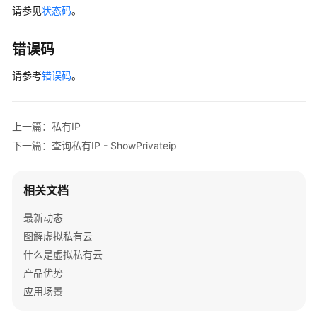
请参见
状态码
。
常
见
问
错误码
题
请参考
错误码
。
视
频
帮
上一篇：私有IP
助
下一篇：查询私有IP - ShowPrivateip
文
档
相关文档
下
最新动态
载
图解虚拟私有云
什么是虚拟私有云
通
产品优势
用
应用场景
参
考