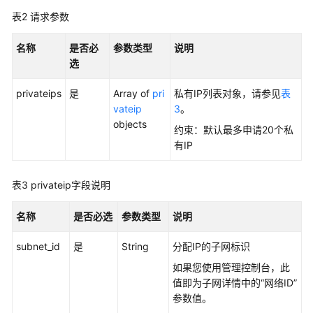
表2
请求参数
配
额
名称
是否必
参数类型
说明
选
私
有
privateips
是
Array of
pri
私有IP列表对象，请参见
表
IP
vateip
3
。
objects
申
约束：默认最多申请20个私
请
有IP
私
有
表3
privateip字段说明
IP
-
名称
是否必选
参数类型
说明
CreatePrivateip
subnet_id
是
String
分配IP的子网标识
查
如果您使用管理控制台，此
询
值即为子网详情中的“网络ID”
私
参数值。
有