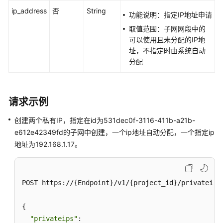
IP
ip_address
否
String
-
功能说明：指定IP地址申请
ShowPrivateip
取值范围：子网网段中的
可以使用且未分配的IP地
查
址，不指定时由系统自动
询
分配
私
有
IP
请求示例
列
表
创建两个私有IP，指定在id为531dec0f-3116-411b-a21b-
-
e612e42349fd的子网中创建，一个ip地址自动分配，一个指定ip
ListPrivateips
地址为192.168.1.17。
删
除
私
POST https://{Endpoint}/v1/{project_id}/privateips

有
IP
{

-
"privateips"
: 

DeletePrivateip