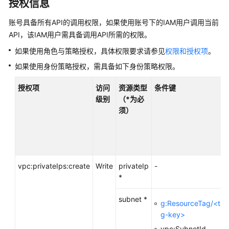
入
授权信息
门
账号具备所有API的调用权限，如果使用账号下的IAM用户调用当前
API，该IAM用户需具备调用API所需的权限。
用
户
如果使用角色与策略授权，具体权限要求请参见
权限和授权项
。
指
如果使用身份策略授权，需具备如下身份策略权限。
南
授权项
访问
资源类型
条件键
最
级别
（*为必
佳
须）
实
践
API
参
vpc:privateIps:create
Write
privateIp
-
考
*
使
subnet *
g:ResourceTag/<ta
用
g-key>
前
vpc:SubnetId