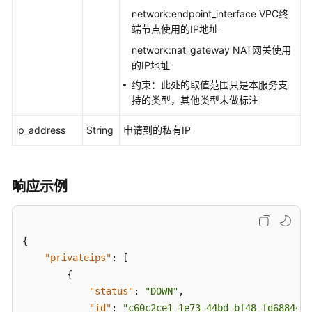
志
network:endpoint_interface VPC终
端节点使用的IP地址
API
network:nat_gateway NAT网关使用
V3
的IP地址
约束：此处的取值范围只是本服务支
应
持的类型，其他类型未做标注
用
示
ip_address
String
申请到的私有IP
例
权
响应示例
限
和
授
权
{
项
"privateips"
:
[
{
常
"status"
:
"DOWN"
,
见
"id"
:
"c60c2ce1-1e73-44bd-bf48-fd688448f
问