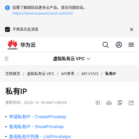
如需了解国际站更多云产品，请访问国际站。
https://www.huaweicloud.com/intl/
不再显示此消息
虚拟私有云 VPC
文档首页
/
虚拟私有云 VPC
/
API参考
/
API V1/V2
/
私有IP
私有IP
最
新
更新时间：
2025-12-16 GMT+08:00
动
态
申请私有IP - CreatePrivateip
查询私有IP - ShowPrivateip
产
品
查询私有IP列表 - ListPrivateips