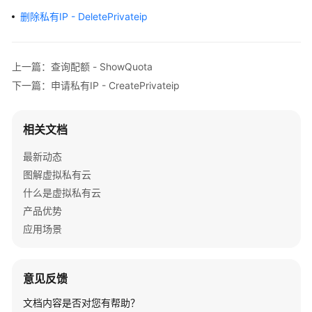
介
删除私有IP - DeletePrivateip
绍
快
上一篇：查询配额 - ShowQuota
速
入
下一篇：申请私有IP - CreatePrivateip
门
相关文档
用
户
最新动态
指
图解虚拟私有云
南
什么是虚拟私有云
最
产品优势
佳
应用场景
实
践
意见反馈
API
文档内容是否对您有帮助？
参