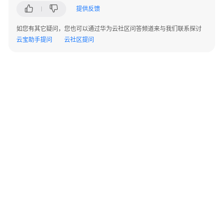
考
提供反馈
使
如您有其它疑问，您也可以通过华为云社区问答频道来与我们联系探讨
用
云宝助手提问
云社区提问
前
必
读
API
概
览
如
何
调
用
API
©2026 Huaweicloud.com 版权所有
黔ICP备20004760号-14
苏B2-20130048号
A2.B1.B2-20070312
增值电信业务经营许可证：B1.B2-20200593 | 代理域名注册服务机构：新网、西数
API
电子营业执照
贵公网安备 52990002000093号
V1/V2