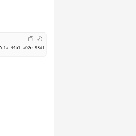
7c1a-44b1-a02e-93dfc361b32d