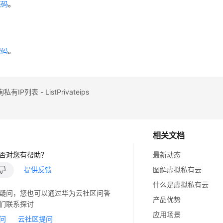
态码
。
误码
。
IP列表 - ListPrivateips
相关文档
否对您有帮助？
最新动态
提供反馈
图解虚拟私有云
什么是虚拟私有云
疑问，您也可以通过华为云社区问答
产品优势
们联系探讨
应用场景
问
云社区提问