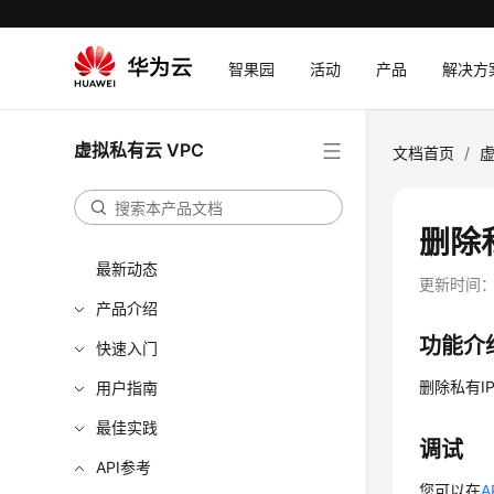
智果园
活动
产品
解决方
虚拟私有云 VPC
文档首页
/
虚
删除私有
最新动态
更新时间
产品介绍
功能介
快速入门
删除私有I
用户指南
最佳实践
调试
API参考
您可以在
A