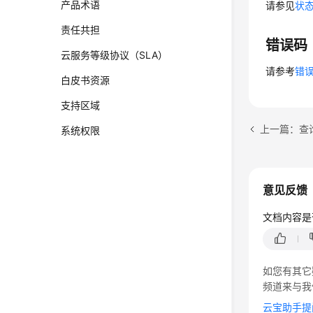
产品术语
请参见
状
责任共担
错误码
云服务等级协议（SLA）
请参考
错
白皮书资源
支持区域
上一篇：查询私有
系统权限
意见反馈
文档内容是
如您有其它
频道来与我
云宝助手提