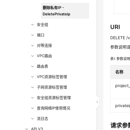
删除私有IP -
DeletePrivateip
安全组
URI
端口
DELETE /v1
对等连接
参数说明
VPC路由
表1
参数说
路由表
名称
VPC资源标签管理
project
子网资源标签管理
安全组资源标签管理
privatei
查询网络IP使用情况
流日志
请求参
API V3