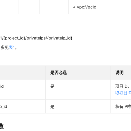
vpc:VpcId
/{project_id}/privateips/{privateip_id}
请参见
表1
。
明
是否必选
说明
_id
是
项目ID
取项目I
p_id
是
私有IP
数