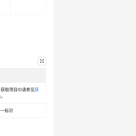
，获取项目ID请参见
获
D
。
唯一标识