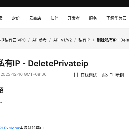
案
定价
云商店
伙伴
开发者
服务
了解华为云
拟私有云 VPC
/
API参考
/
API V1/V2
/
私有IP
/
删除私有IP - Delet
IP - DeletePrivateip
：
2025-12-16 GMT+08:00
在线调试
CLI示例
绍
P。
PI Explorer
中调试该接口。