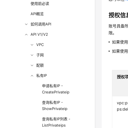
使用前必读
API概览
授权信
如何调用API
账号具备所
限。
API V1/V2
如果使
VPC
如果使
子网
配额
私有IP
授权
申请私有IP -
CreatePrivateip
查询私有IP -
vpc:p
ShowPrivateip
ps:de
查询私有IP列表 -
ListPrivateips