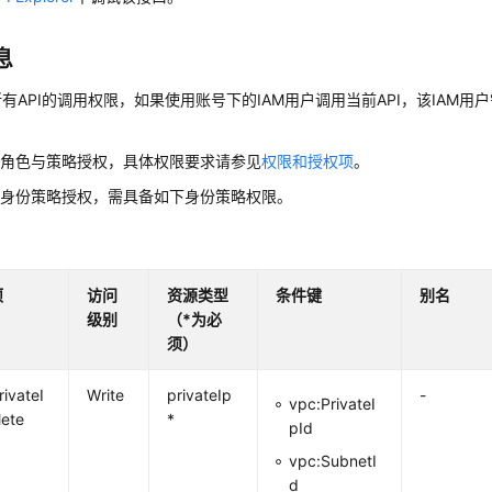
息
有API的调用权限，如果使用账号下的IAM用户调用当前API，该IAM用户
用角色与策略授权，具体权限要求请参见
权限和授权项
。
用身份策略授权，需具备如下身份策略权限。
项
访问
资源类型
条件键
别名
级别
（*为必
须）
rivateI
Write
privateIp
-
vpc:PrivateI
lete
*
pId
vpc:SubnetI
d