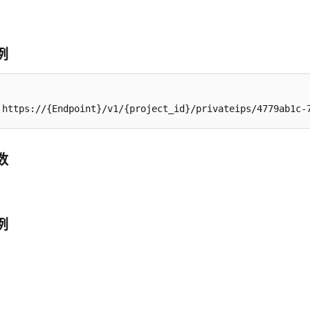
例
 https://{Endpoint}/v1/{project_id}/privateips/4779ab1c-
数
例