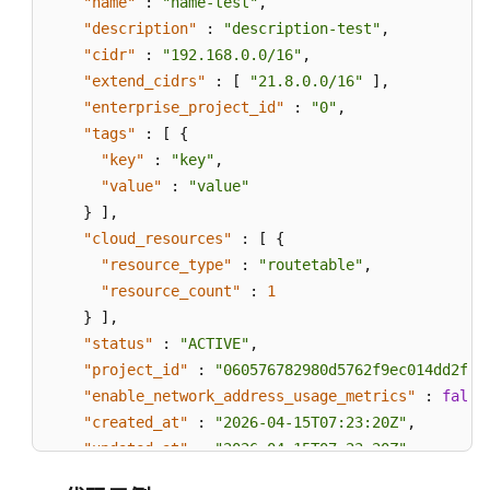
"name"
:
"name-test"
,
"description"
:
"description-test"
,
"cidr"
:
"192.168.0.0/16"
,
"extend_cidrs"
:
[
"21.8.0.0/16"
]
,
"enterprise_project_id"
:
"0"
,
"tags"
:
[
{
"key"
:
"key"
,
"value"
:
"value"
}
]
,
"cloud_resources"
:
[
{
"resource_type"
:
"routetable"
,
"resource_count"
:
1
}
]
,
"status"
:
"ACTIVE"
,
"project_id"
:
"060576782980d5762f9ec014dd2f11
"enable_network_address_usage_metrics"
:
false
"created_at"
:
"2026-04-15T07:23:20Z"
,
"updated_at"
:
"2026-04-15T07:23:20Z"
}