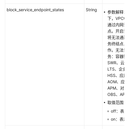
产
品
block_service_endpoint_states
String
参数解释：
术
下，VPC
语
通过内网访
点。开启该
责
将无法通过
任
务终结点，
共
作。无法访
担
务：容器镜
SWR、云
云
LTS、企业
服
HSS、应
务
AOM、应
等
APM、对
级
OBS、API
协
取值范围：
议
（SLA）
off：表
on：表示
白