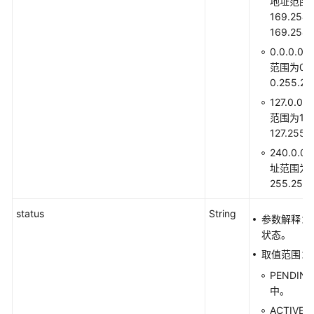
地址范围
169.254.
配
169.254
额
0.0.0.0
范围为0.0.
应
0.255.2
用
127.0.0
示
范围为127.
例
127.255.
权
240.0.0
限
址范围为24
和
255.255
授
权
status
String
参数解释：
项
状态。
取值范围：
常
PENDIN
见
中。
问
题
ACTIVE