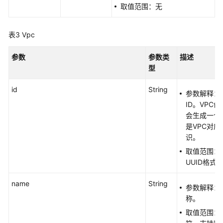
扩
取值范围：无
展
网
段
表3
Vpc
-
AddVpcExtendCidr
参数
参数类
描述
型
移
id
除
String
参数解释：
VPC
ID。VPC
扩
会生成一个V
展
是VPC对
网
识。
段
取值范围：带
-
UUID格式
RemoveVpcExtendCidr
name
String
参数解释：
安
称。
全
组
取值范围：0