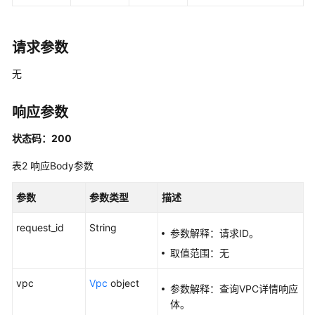
查
询
请求参数
VPC
列
无
表
-
响应参数
ListVpcs
状态码：200
查
询
表2
响应Body参数
VPC
详
参数
参数类型
描述
情
-
request_id
String
参数解释：请求ID。
ShowVpc
取值范围：无
添
vpc
Vpc
object
加
参数解释：查询VPC详情响应
VPC
体。