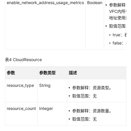
皮
enable_network_address_usage_metrics
Boolean
参数解释：
书
VPC内所有
资
地址使用量
源
取值范围：
支
true：
持
false
区
域
表4
CloudResource
系
参数
参数类型
描述
统
权
resource_type
String
限
参数解释：资源类型。
取值范围：无
resource_count
Integer
参数解释：资源数量。
取值范围：无