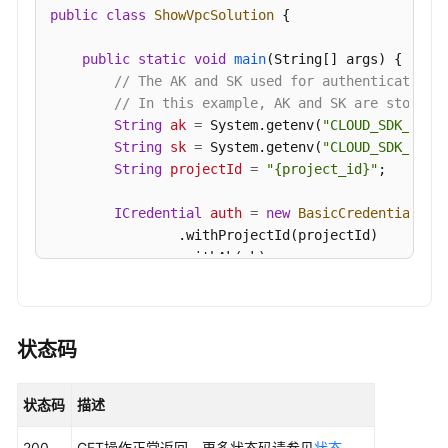
public
class
ShowVpcSolution
 {

public
static
void
main
(String[] args)
 {

// The AK and SK used for authentication 
// In this example, AK and SK are stored 
String
ak
=
 System.getenv(
"CLOUD_SDK_AK"
);
String
sk
=
 System.getenv(
"CLOUD_SDK_SK"
);
String
projectId
=
"{project_id}"
;

ICredential
auth
=
new
BasicCredentials
()

                .withProjectId(projectId)

                .withAk(ak)

                .withSk(sk);

VpcClient
client
=
 VpcClient.newBuilder()

                .withCredential(auth)

状态码
                .withRegion(VpcRegion.valueOf(
"<Y
                .build();

状态码
描述
ShowVpcRequest
request
=
new
ShowVpcReque
        request.withVpcId(
"{vpc_id}"
);

200
GET操作正常返回，更多状态码请参见
状态