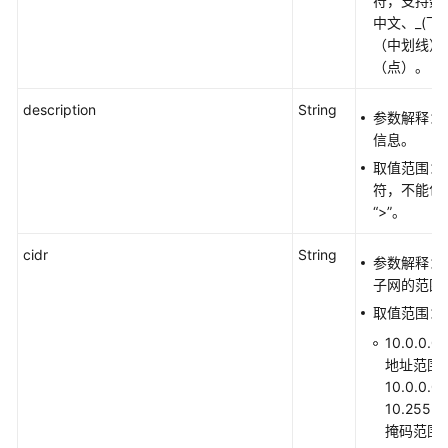
符，支持数
安
中文、_(下
全
（中划线）
组
（点）。
规
description
则
String
参数解释：
信息。
IP
取值范围：0
地
符，不能包含
址
“>”。
组
cidr
String
参数解释：
辅
子网的范围
助
弹
取值范围：
性
10.0.0.0
网
地址范围
卡
10.0.0.0-
10.255.
流
掩码范围为
量