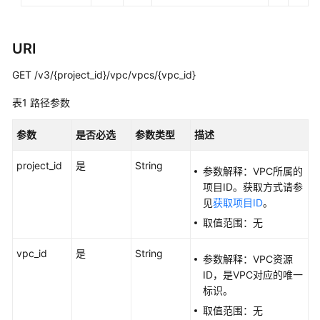
必
读
URI
API
概
GET /v3/{project_id}/vpc/vpcs/{vpc_id}
览
表1
路径参数
如
何
参数
是否必选
参数类型
描述
调
用
project_id
是
String
参数解释：VPC所属的
API
项目ID。获取方式请参
见
获取项目ID
。
API
取值范围：无
V1/V2
vpc_id
是
String
API
参数解释：VPC资源
V3
ID，是VPC对应的唯一
标识。
VPC
取值范围：无