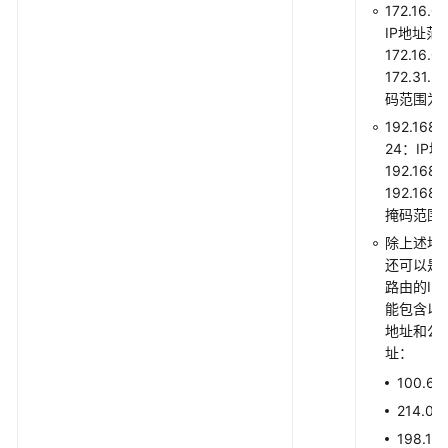
172.16.0
镜
IP地址范
像
172.16.0.
会
172.31.
话
码范围为1
192.168.0
流
24：IP
量
192.168.0
镜
192.168.
像
掩码范围为
筛
选
除上述地
条
还可以是
件
路由的IP
能包含以
地址和公
流
址：
量
镜
100.64.
像
214.0.0
筛
198.18.
选