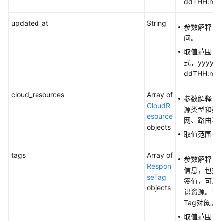
ddTHH:mm
见
问
updated_at
String
参数解释：
题
间。
视
取值范围：
频
式，yyyy-
帮
ddTHH:mm
助
cloud_resources
Array of
参数解释：
CloudR
文
源类型和数
esource
档
网、路由表
objects
下
取值范围：
载
tags
Array of
参数解释：
Respon
通
信息，包括
seTag
用
签值，可用
objects
参
识资源。详
考
Tag对象。
取值范围：