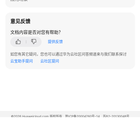
意见反馈
文档内容是否对您有帮助？
提供反馈
如您有其它疑问，您也可以通过华为云社区问答频道来与我们联系探讨
云宝助手提问
云社区提问
©2026 Huaweicloud.com 版权所有
黔ICP备20004760号-14
苏B2-20130048号
A2.B1.B2-20070312
增值电信业务经营许可证：B1.B2-20200593 | 代理域名注册服务机构：新网、西数
电子营业执照
贵公网安备 52990002000093号