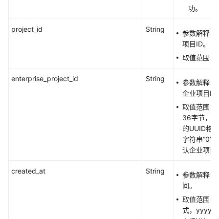
功。
历
史
project_id
String
参数解释：
API
项目ID。
取值范围：
附
录
enterprise_project_id
String
参数解释：
企业项目ID
SDK
参
取值范围：
考
36字节，带
的UUID格
场
字符串“0”。
景
认企业项目
代
码
created_at
String
参数解释：
示
间。
例
取值范围：
式，yyyy-
常