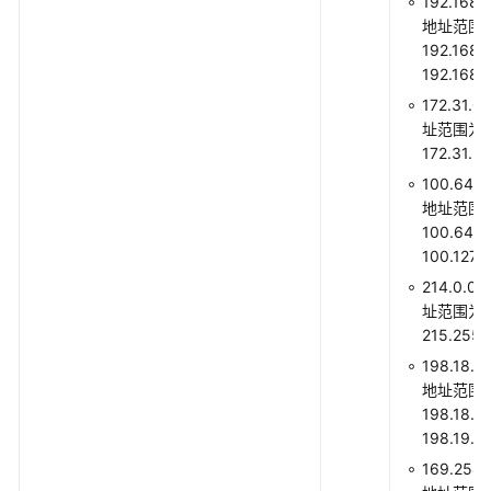
192.168.
端
地址范围
口
192.168.0
资
192.168.
源
172.31.0
标
址范围为172
签
172.31.2
管
100.64.0
理
地址范围
100.64.0
子
100.127.
网
预
214.0.0.
留
址范围为214
网
215.255
段
198.18.0
地址范围
虚
198.18.0.
拟
198.19.2
子
169.254.
网