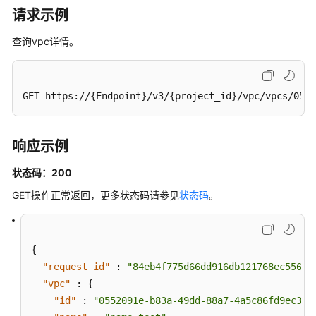
请求示例
查询vpc详情。
GET https://{Endpoint}/v3/{project_id}/vpc/vpcs/0552
响应示例
状态码：200
GET操作正常返回，更多状态码请参见
状态码
。
{
"request_id"
:
"84eb4f775d66dd916db121768ec55626
"vpc"
:
{
"id"
:
"0552091e-b83a-49dd-88a7-4a5c86fd9ec3"
,