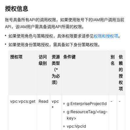
入
门
授权信息
账号具备所有API的调用权限，如果使用账号下的IAM用户调用当前
用
户
API，该IAM用户需具备调用API所需的权限。
指
如果使用角色与策略授权，具体权限要求请参见
权限和授权项
。
南
如果使用身份策略授权，需具备如下身份策略权限。
最
授权项
访问
资源
条件键
别
依
佳
级别
类型
名
赖
实
（*
的
践
为必
授
须）
权
API
项
参
考
vpc:vpcs:get
Read
vpc
-
-
g:EnterpriseProjectId
*
使
g:ResourceTag/<tag-
用
key>
前
vpc:VpcId