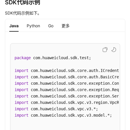
SDK代码示例
}
SDK代码示例如下。
Java
Python
Go
更多
package
 com.huaweicloud.sdk.test;

import
import
import
import
import
import
import
import
 com.huaweicloud.sdk.vpc.v3.model.*;
