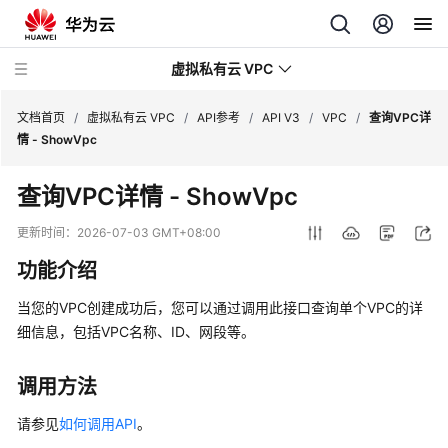
虚拟私有云 VPC
文档首页
/
虚拟私有云 VPC
/
API参考
/
API V3
/
VPC
/
查询VPC详
情 - ShowVpc
最
查询VPC详情 - ShowVpc
新
动
更新时间：
2026-07-03 GMT+08:00
态
功能介绍
产
当您的VPC创建成功后，您可以通过调用此接口查询单个VPC的详
品
细信息，包括VPC名称、ID、网段等。
介
绍
调用方法
快
请参见
如何调用API
。
速