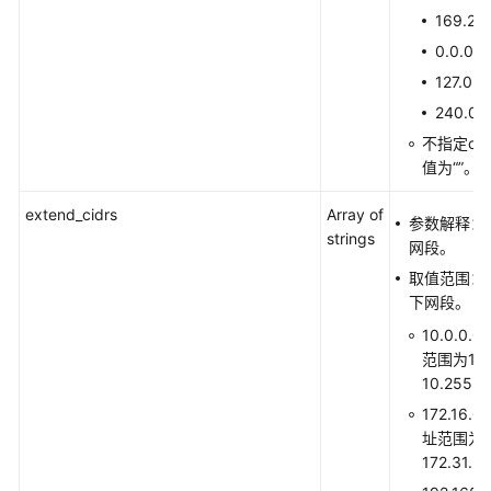
规
169.254
则
0.0.0.0
127.0.0
网
240.0.0
络
ACL
不指定ci
值为“”。
网
extend_cidrs
络
Array of
参数解释：
ACL
strings
网段。
资
取值范围：
源
下网段。
标
签
10.0.0.
管
范围为10.0
理
10.255.
172.16.0
端
址范围为172
口
172.31.2