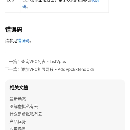
try
 {

码
。
ShowVpcResponse
response
=
 client.show
            System.out.println(response.toString()
        } 
catch
 (ConnectionException e) {

            e.printStackTrace();

错误码
        } 
catch
 (RequestTimeoutException e) {

请参见
            e.printStackTrace();

错误码
。
        } 
catch
 (ServiceResponseException e) {

            e.printStackTrace();

            System.out.println(e.getHttpStatusCode
上一篇：查询VPC列表 - ListVpcs
            System.out.println(e.getRequestId());

下一篇：添加VPC扩展网段 - AddVpcExtendCidr
            System.out.println(e.getErrorCode());

            System.out.println(e.getErrorMsg());

        }

相关文档
    }

最新动态
图解虚拟私有云
什么是虚拟私有云
产品优势
应用场景