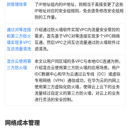
则管理效率
了IP地址组内的IP地址，则相当于直接变更了这些
IP地址对应的安全组规则，免去逐条修改安全组规
白
则的工作量。
皮
书
通过对等连接
介绍通过防火墙软件实现VPC内流量安全管控的
资
和第三方防火
需求，首先基于VPC对等连接实现多个VPC网络
源
墙实现多VPC
互通，然后VPC之间互访流量通过防火墙软件过
互访流量清洗
滤清洗。
支
持
混合云使用第
本文以用户同区域的多VPC与本地IDC连通为例，
区
三方防火墙
介绍混合云使用第三方防火墙的应用场景。用户
域
IDC数据中心和华为云通过云专线（DC）或虚拟
专用网络（VPN）通信成功，在华为云的内网上
系
使用第三方虚拟化防火墙，使得云上云下的业务
统
流量经过自定义的第三方防火墙，对云上的业务
权
进行灵活的安全控制。
限
网络成本管理