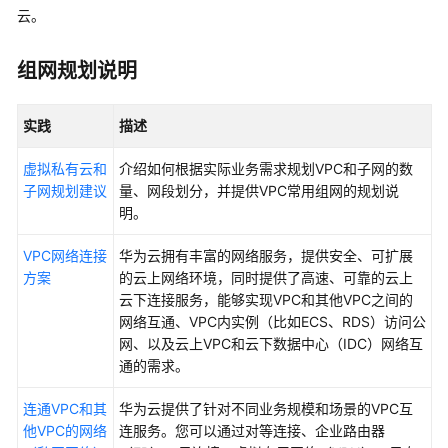
介
云。
绍
组网规划说明
快
速
入
实践
描述
门
虚拟私有云和
介绍如何根据实际业务需求规划VPC和子网的数
通
子网规划建议
量、网段划分，并提供VPC常用组网的规划说
过
明。
VPC
VPC网络连接
快
华为云拥有丰富的网络服务，提供安全、可扩展
方案
速
的云上网络环境，同时提供了高速、可靠的云上
搭
云下连接服务，能够实现VPC和其他VPC之间的
建
网络互通、VPC内实例（比如ECS、RDS）访问公
IPv4
网、以及云上VPC和云下数据中心（IDC）网络互
网
通的需求。
络
连通VPC和其
华为云提供了针对不同业务规模和场景的VPC互
他VPC的网络
连服务。您可以通过对等连接、企业路由器
通