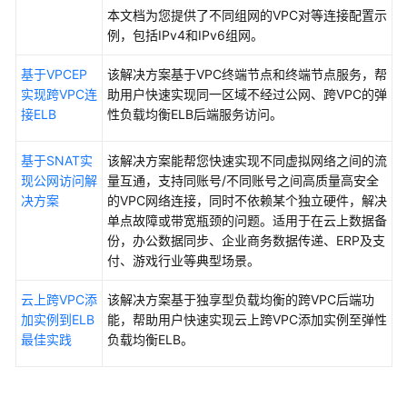
例
本文档为您提供了不同组网的VPC对等连接配置示
例，包括IPv4和IPv6组网。
常
见
基于VPCEP
该解决方案基于VPC终端节点和终端节点服务，帮
问
实现跨VPC连
助用户快速实现同一区域不经过公网、跨VPC的弹
题
接ELB
性负载均衡ELB后端服务访问。
视
基于SNAT实
该解决方案能帮您快速实现不同虚拟网络之间的流
频
现公网访问解
量互通，支持同账号/不同账号之间高质量高安全
帮
决方案
的VPC网络连接，同时不依赖某个独立硬件，解决
助
单点故障或带宽瓶颈的问题。适用于在云上数据备
份，办公数据同步、企业商务数据传递、ERP及支
文
付、游戏行业等典型场景。
档
下
云上跨VPC添
该解决方案基于独享型负载均衡的跨VPC后端功
载
加实例到ELB
能，帮助用户快速实现云上跨VPC添加实例至弹性
最佳实践
负载均衡ELB。
通
用
参