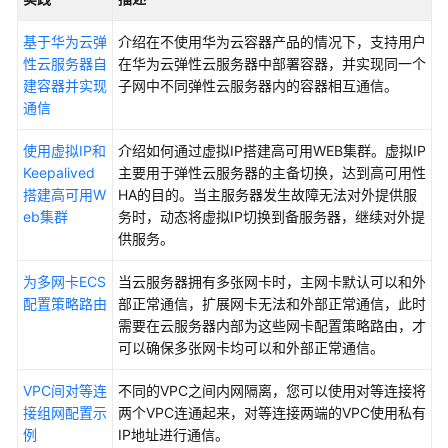
南
基于华为云弹
介绍在不使用华为云容器产品的情况下，支持用户
最
性云服务器自
在华为云弹性云服务器中部署容器，并实现同一个
佳
建容器并实现
子网中不同弹性云服务器内的容器相互通信。
实
通信
践
使用虚拟IP和
介绍如何通过虚拟IP搭建高可用WEB集群。虚拟IP
API
Keepalived
主要用于弹性云服务器的主备切换，达到高可用性
参
搭建高可用W
HA的目的。当主服务器发生故障无法对外提供服
考
eb集群
务时，动态将虚拟IP切换到备服务器，继续对外提
供服务。
SDK
参
为多网卡ECS
当云服务器拥有多张网卡时，主网卡默认可以和外
考
配置策略路由
部正常通信，扩展网卡无法和外部正常通信，此时
需要在云服务器内部为这些网卡配置策略路由，才
场
可以确保多张网卡均可以和外部正常通信。
景
代
VPC间对等连
不同的VPC之间内网隔离，您可以使用对等连接将
码
接组网配置示
两个VPC连通起来，对等连接两端的VPC使用私有
示
例
IP地址进行通信。