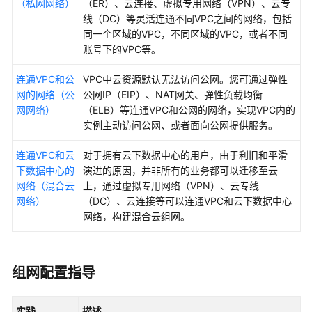
（私网网络）
（ER）、云连接、虚拟专用网络（VPN）、云专
过
线（DC）等灵活连通不同VPC之间的网络，包括
VPC
同一个区域的VPC，不同区域的VPC，或者不同
快
账号下的VPC等。
速
搭
连通VPC和公
VPC中云资源默认无法访问公网。您可通过弹性
建
网的网络（公
公网IP（EIP）、NAT网关、弹性负载均衡
IPv4/IPv6
网网络）
（ELB）等连通VPC和公网的网络，实现VPC内的
双
实例主动访问公网、或者面向公网提供服务。
栈
网
连通VPC和云
对于拥有云下数据中心的用户，由于利旧和平滑
络
下数据中心的
演进的原因，并非所有的业务都可以迁移至云
网络（混合云
上，通过虚拟专用网络（VPN）、云专线
入
网络）
（DC）、云连接等可以连通VPC和云下数据中心
门
网络，构建混合云组网。
实
践
用
组网配置指导
户
指
实践
描述