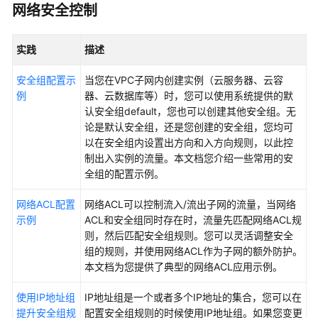
网络安全控制
考
产
实践
描述
品
术
安全组配置示
当您在VPC子网内创建实例（云服务器、云容
语
例
器、云数据库等）时，您可以使用系统提供的默
认安全组default，您也可以创建其他安全组。无
责
论是默认安全组，还是您创建的安全组，您均可
任
以在安全组内设置出方向和入方向规则，以此控
共
制出入实例的流量。本文档您介绍一些常用的安
担
全组的配置示例。
网络ACL配置
网络ACL可以控制流入/流出子网的流量，当网络
云
示例
ACL和安全组同时存在时，流量先匹配网络ACL规
服
则，然后匹配安全组规则。您可以灵活调整安全
务
组的规则，并使用网络ACL作为子网的额外防护。
等
本文档为您提供了典型的网络ACL应用示例。
级
协
使用IP地址组
IP地址组是一个或者多个IP地址的集合，您可以在
议
提升安全组规
配置安全组规则的时候使用IP地址组。如果您变更
（SLA）