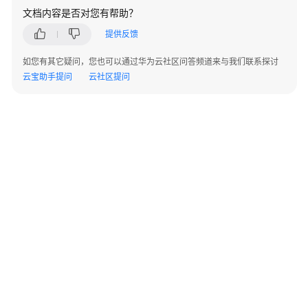
考
文档内容是否对您有帮助？
提供反馈
使
用
如您有其它疑问，您也可以通过华为云社区问答频道来与我们联系探讨
前
云宝助手提问
云社区提问
必
读
API
概
览
如
何
调
用
API
©2026 Huaweicloud.com 版权所有
黔ICP备20004760号-14
苏B2-20130048号
API
A2.B1.B2-20070312
V1/V2
增值电信业务经营许可证：B1.B2-20200593 | 代理域名注册服务机构：新网、西数