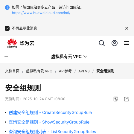
如需了解国际站更多云产品，请访问国际站。
https://www.huaweicloud.com/intl/
不再显示此消息
虚拟私有云 VPC
文档首页
/
虚拟私有云 VPC
/
API参考
/
API V3
/
安全组规则
安全组规则
最
新
更新时间：
2025-10-24 GMT+08:00
动
态
创建安全组规则 - CreateSecurityGroupRule
查询安全组规则 - ShowSecurityGroupRule
产
品
查询安全组规则列表 - ListSecurityGroupRules