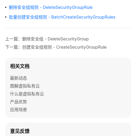
介
删除安全组规则 - DeleteSecurityGroupRule
绍
批量创建安全组规则 - BatchCreateSecurityGroupRules
快
速
入
上一篇：删除安全组 - DeleteSecurityGroup
门
下一篇：创建安全组规则 - CreateSecurityGroupRule
用
户
相关文档
指
南
最新动态
图解虚拟私有云
最
什么是虚拟私有云
佳
产品优势
实
应用场景
践
API
意见反馈
参