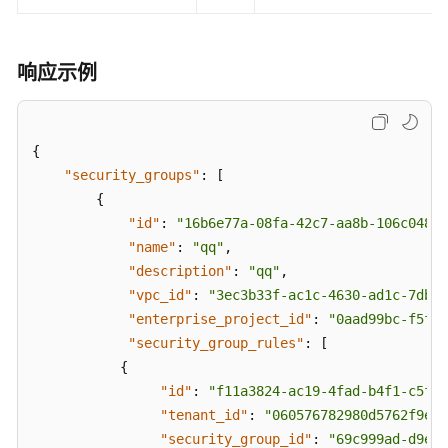
权
限
响应示例
{
"security_groups"
:
[
{
"id"
:
"16b6e77a-08fa-42c7-aa8b-106c04888
"name"
:
"qq"
,
"description"
:
"qq"
,
"vpc_id"
:
"3ec3b33f-ac1c-4630-ad1c-7dba1
"enterprise_project_id"
:
"0aad99bc-f5f6-
"security_group_rules"
:
[
{
"id"
:
"f11a3824-ac19-4fad-b4f1-c5f4a
"tenant_id"
:
"060576782980d5762f9ec0
"security_group_id"
:
"69c999ad-d9ef-