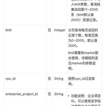
-
入limit参数，查询结
ListSecurityGroups
果返回第11~2000
条（limit默认值
删
2000）资源记录。
除
安
limit
否
Integer
分页查询每页返回的
全
记录个数，取值范围
组
为0~2000，默认值
-
2000。
DeleteSecurityGroup
limit需要和marker配
合使用，详细规则请
创
见marker的参数说
建
明。
安
全
vpc_id
否
String
按照vpc_id过滤查
组
询。
规
则
enterprise_project_id
否
String
功能说明：企业项目
-
ID。可以使用该字段
CreateSecurityGroupRule