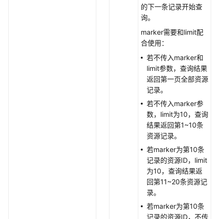
全
的下一条记录开始查
组
询。
-
marker需要和limit配
CreateSecurityGroup
合使用：
若不传入marker和
查
limit参数，查询结果
询
返回第一页全部资源
安
记录。
全
若不传入marker参
组
数，limit为10，查询
-
结果返回第1~10条
ShowSecurityGroup
资源记录。
查
若marker为第10条
询
记录的资源ID，limit
安
为10，查询结果返
全
回第11~20条资源记
组
录。
列
若marker为第10条
表
记录的资源ID，不传