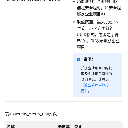
功能说明：企业项目ID。
使
创建安全组时，给安全组
用
绑定企业项目ID。
情
取值范围：最大长度36
况
字节，带“-”连字符的
UUID格式，或者是字符
流
串“0”。“0”表示默认企业
日
项目。
志
说明：
API
关于企业项目ID的获
V3
取及企业项目特性的
详细信息，请参见
应
《企业管理用户指
用
南》
。
示
例
表4
security_group_rule对象
权
限
名称
和
参数类
说明