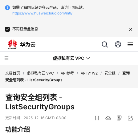
如需了解国际站更多云产品，请访问国际站。
https://www.huaweicloud.com/intl/
不再显示此消息
虚拟私有云 VPC
文档首页
/
虚拟私有云 VPC
/
API参考
/
API V1/V2
/
安全组
/
查询
安全组列表 - ListSecurityGroups
最
查询安全组列表 -
新
ListSecurityGroups
动
态
更新时间：
2025-12-16 GMT+08:00
产
功能介绍
品