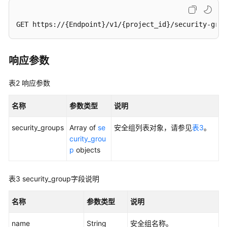
VPC
路
GET https://{Endpoint}/v1/{project_id}/security-grou
由
路
响应参数
由
表
表2
响应参数
VPC
名称
参数类型
说明
资
源
security_groups
Array of
se
安全组列表对象，请参见
表3
。
标
curity_grou
签
p
objects
管
理
表3
security_group字段说明
子
名称
参数类型
说明
网
资
name
String
安全组名称。
源