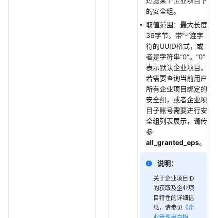
过滤某个企业项目下
的安全组。
查
取值范围：最大长度
询
36字节，带“-”连字
安
符的UUID格式，或
全
者是字符串“0”。“0”
组
表示默认企业项目。
规
若需要查询当前用户
则
所有企业项目绑定的
-
安全组，或者企业项
ShowSecurityGroupRule
目子账号需要进行安
全组列表展示，请传
查
参
询
all_granted_eps
。
安
全
说明：
组
规
关于企业项目ID
则
的获取及企业项
列
目特性的详细信
表
息，请参见
《企
业管理用户指