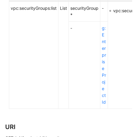
考
vpc:securityGroups:list
List
securityGroup
-
vpc:securit
*
使
用
-
g:
前
E
必
nt
读
er
pr
API
is
概
e
览
Pr
oj
如
e
何
ct
调
Id
用
API
URI
API
V1/V2