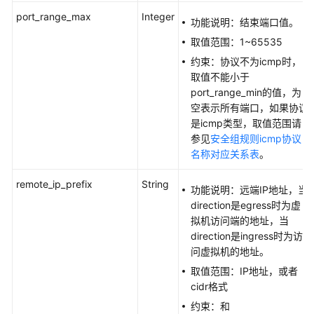
载
port_range_max
Integer
功能说明：结束端口值。
取值范围：1~65535
通
约束：协议不为icmp时，
用
取值不能小于
参
port_range_min的值，为
考
空表示所有端口，如果协议
是icmp类型，取值范围请
产
参见
安全组规则icmp协议
品
名称对应关系表
。
术
语
remote_ip_prefix
String
功能说明：远端IP地址，当
direction是egress时为虚
责
拟机访问端的地址，当
任
direction是ingress时为访
共
问虚拟机的地址。
担
取值范围：IP地址，或者
cidr格式
云
约束：和
服