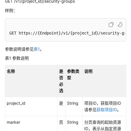
GET /v1/{project_id}/security-groups
VPC
样例：
子
网
GET https://{Endpoint}/v1/{project_id}/security-grou
配
参数说明请参见
表1
。
额
表1
参数说明
私
有
名称
是
参数类
说明
IP
否
型
必
安
选
全
组
project_id
是
String
项目ID，获取项目ID
请参见
获取项目ID
。
创
marker
建
否
String
分页查询的起始资源
安
ID，表示从指定资源