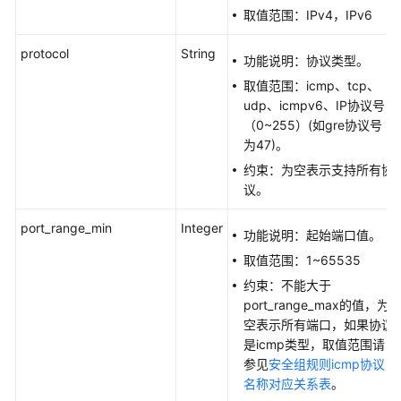
取值范围：IPv4，IPv6
场
景
protocol
String
代
功能说明：协议类型。
码
取值范围：icmp、tcp、
示
udp、icmpv6、IP协议号
例
（0~255）(如gre协议号
为47)。
常
约束：为空表示支持所有协
见
议。
问
题
port_range_min
Integer
功能说明：起始端口值。
视
取值范围：1~65535
频
约束：不能大于
帮
port_range_max的值，为
助
空表示所有端口，如果协议
是icmp类型，取值范围请
文
参见
安全组规则icmp协议
档
名称对应关系表
。
下