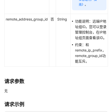
-
南》
。
ListSecurityGroupRules
删
remote_address_group_id
否
String
功能说明：远端IP地
除
址组ID。您可以登录
安
管理控制台，在IP地
全
址组页面查看该ID。
组
约束：和
规
remote_ip_prefix，
则
remote_group_id功
-
能互斥。
DeleteSecurityGroupRule
端
口
请求参数
对
无
等
连
请求示例
接