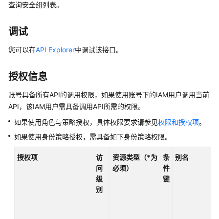
介
查询安全组列表。
绍
调试
快
速
您可以在
API Explorer
中调试该接口。
入
门
授权信息
用
账号具备所有API的调用权限，如果使用账号下的IAM用户调用当前
户
API，该IAM用户需具备调用API所需的权限。
指
如果使用角色与策略授权，具体权限要求请参见
权限和授权项
。
南
如果使用身份策略授权，需具备如下身份策略权限。
最
授权项
访
资源类型（*为
条
别名
佳
问
必须）
件
实
级
键
践
别
API
参