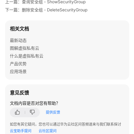
上一篇：查询安全组 - ShowSecurityGroup
"remote_ip_prefix"
:
null
,
下一篇：删除安全组 - DeleteSecurityGroup
"remote_address_group_id"
:
null
,
"port_range_max"
:
null
,
相关文档
"port_range_min"
:
null
}
,
最新动态
{
图解虚拟私有云
"id"
:
"9581f18c-1fdd-43da-ace9-7758a
什么是虚拟私有云
"tenant_id"
:
"060576782980d5762f9ec0
产品优势
"security_group_id"
:
"69c999ad-d9ef-
应用场景
"remote_group_id"
:
null
,
"direction"
:
"egress"
,
"protocol"
:
null
,
意见反馈
"description"
:
""
,
"ethertype"
:
"IPv4"
,
文档内容是否对您有帮助？
"remote_ip_prefix"
:
null
,
提供反馈
"remote_address_group_id"
:
null
,
"port_range_max"
:
null
,
如您有其它疑问，您也可以通过华为云社区问答频道来与我们联系探讨
"port_range_min"
:
null
云宝助手提问
云社区提问