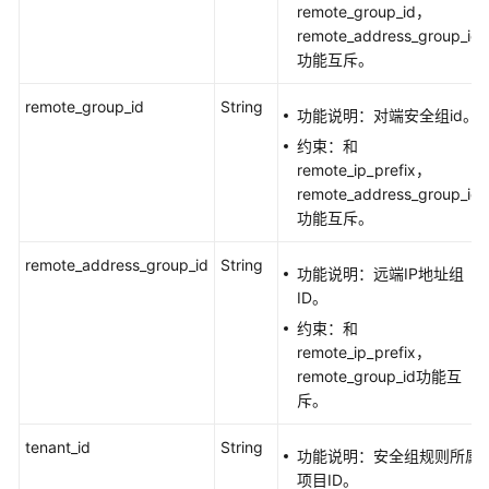
remote_group_id，
务
remote_address_group_id
等
功能互斥。
级
协
remote_group_id
String
议
功能说明：对端安全组id。
（SLA）
约束：和
remote_ip_prefix，
白
remote_address_group_id
皮
功能互斥。
书
资
remote_address_group_id
String
功能说明：远端IP地址组
源
ID。
约束：和
支
remote_ip_prefix，
持
remote_group_id功能互
区
斥。
域
tenant_id
String
系
功能说明：安全组规则所属
统
项目ID。