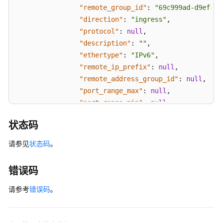
"remote_group_id"
:
"69c999ad-d9ef-4d
"direction"
:
"ingress"
,
"protocol"
:
null
,
"description"
:
""
,
"ethertype"
:
"IPv6"
,
"remote_ip_prefix"
:
null
,
"remote_address_group_id"
:
null
,
"port_range_max"
:
null
,
"port_range_min"
:
null
}
,
状态码
{
"id"
:
"3d6480e8-9ea4-46dc-bb1b-8db19
请参见
状态码
。
"tenant_id"
:
"060576782980d5762f9ec0
"security_group_id"
:
"69c999ad-d9ef-
错误码
"remote_group_id"
:
null
,
"direction"
:
"egress"
,
请参考
错误码
。
"protocol"
:
null
,
"description"
:
""
,
"ethertype"
:
"IPv6"
,