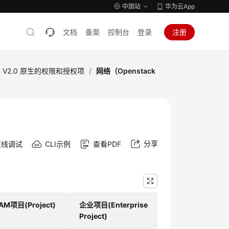
中国站
华为云App
文档
备案
控制台
登录
注册
tron V2.0 原生的权限和授权项
/
网络（Openstack
分享
在线调试
CLI示例
查看PDF
IAM项目(Project)
企业项目(Enterprise
Project)