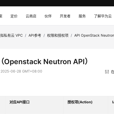
案
定价
云商店
伙伴
开发者
服务
了解华为云
拟私有云 VPC
/
API参考
/
权限和授权项
/
API OpenStack Neu
）
Openstack Neutron API）
：
2025-06-28 GMT+08:00
对应API接口
授权项(Action)