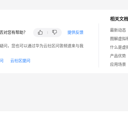
相关文
最新动态
否对您有帮助？
提供反馈
图解虚拟
疑问，您也可以通过华为云社区问答频道来与我
什么是虚
产品优势
问
云社区提问
应用场景
14
苏B2-20130048号
A2.B1.B2-20070312
注册服务机构：新网、西数