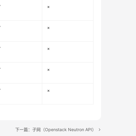
√
×
√
×
√
×
√
×
√
×
下一篇：子网（Openstack Neutron API）