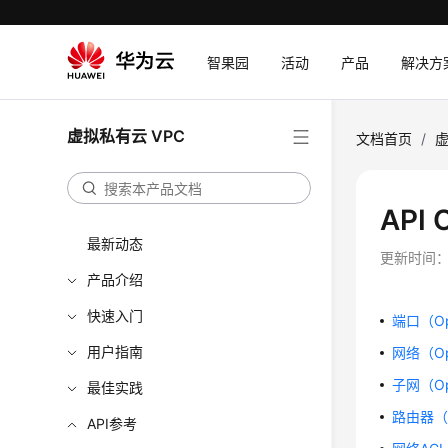
智果园
活动
产品
解决方
虚拟私有云 VPC
文档首页
/
虚
API
最新动态
更新时间
产品介绍
快速入门
端口（Ope
用户指南
网络（Ope
子网（Ope
最佳实践
路由器（Op
API参考