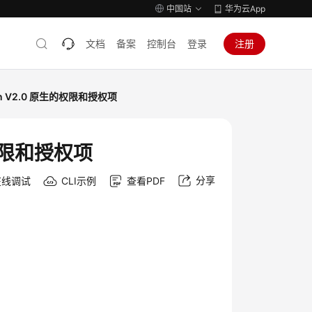
中国站
华为云App
文档
备案
控制台
登录
注册
tron V2.0 原生的权限和授权项
生的权限和授权项
分享
在线调试
CLI示例
查看PDF