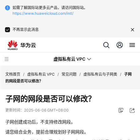
如需了解国际站更多云产品，请访问国际站。
https://www.huaweicloud.com/intl/
不再显示此消息
虚拟私有云 VPC
文档首页
/
虚拟私有云 VPC
/
常见问题
/
虚拟私有云与子网类
/
子网
的网段是否可以修改？
最
子网的网段是否可以修改？
新
动
更新时间：
2025-06-06 GMT+08:00
态
子网创建成功后，不支持修改网段。
产
请您结合业务，提前合理规划好子网网段。
品