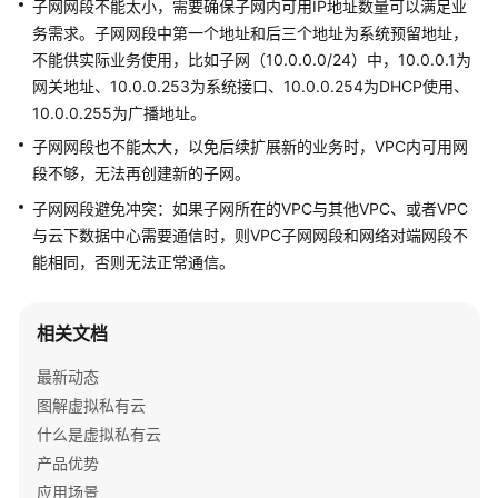
子网网段不能太小，需要确保子网内可用IP地址数量可以满足业
介
务需求。子网网段中第一个地址和后三个地址为系统预留地址，
绍
不能供实际业务使用，比如子网（10.0.0.0/24）中，10.0.0.1为
快
网关地址、10.0.0.253为系统接口、10.0.0.254为DHCP使用、
速
10.0.0.255为广播地址。
入
子网网段也不能太大，以免后续扩展新的业务时，VPC内可用网
门
段不够，无法再创建新的子网。
子网网段避免冲突：如果子网所在的VPC与其他VPC、或者VPC
用
户
与云下数据中心需要通信时，则VPC子网网段和网络对端网段不
指
能相同，否则无法正常通信。
南
相关文档
最
佳
最新动态
实
图解虚拟私有云
践
什么是虚拟私有云
API
产品优势
参
应用场景