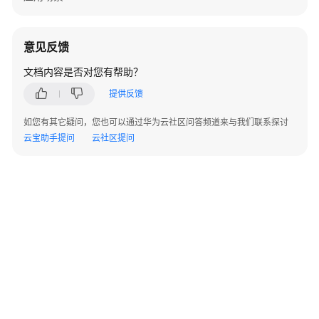
考
SDK
意见反馈
参
考
文档内容是否对您有帮助？
提供反馈
场
景
如您有其它疑问，您也可以通过华为云社区问答频道来与我们联系探讨
代
云宝助手提问
云社区提问
码
示
例
常
见
问
题
计
费