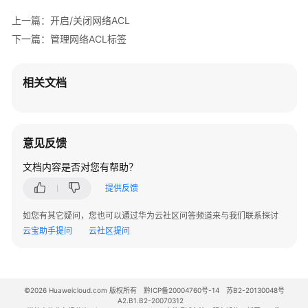
VPC
上一篇：开启/关闭网络ACL
的
权
下一篇：管理网络ACL标签
限
相关文档
虚
拟
私
有
意见反馈
云
和
文档内容是否对您有帮助？
子
网
提供反馈
如您有其它疑问，您也可以通过华为云社区问答频道来与我们联系探讨
路
云宝助手提问
云社区提问
由
表
和
路
©2026 Huaweicloud.com 版权所有
黔ICP备20004760号-14
苏B2-20130048号
由
A2.B1.B2-20070312