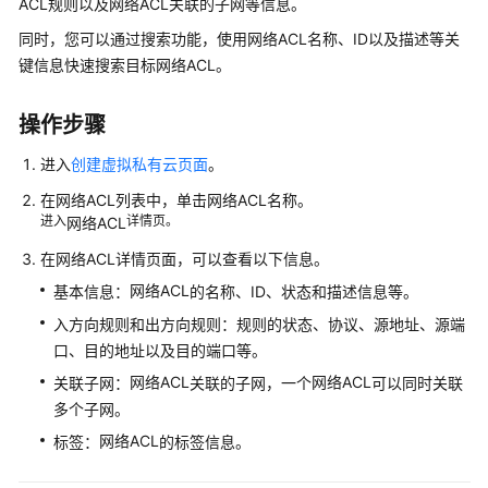
ACL
规则以及
网络ACL
关联的子网等信息。
介
绍
同时，您可以通过搜索功能，使用
网络ACL
名称、ID以及描述等关
键信息快速搜索目标
网络ACL
。
快
速
操作步骤
入
门
进入
创建虚拟私有云页面
。
在
网络ACL
列表中，单击
网络ACL
名称。
用
进入
详情页。
网络ACL
户
指
在
网络ACL
详情页面，可以查看以下信息。
南
网络ACL
基本信息：
的名称、ID、状态和描述信息等。
入方向规则和出方向规则：规则的状态、协议、源地址、源端
通
口、目的地址以及目的端口等。
过
IAM
网络ACL
网络ACL
关联子网：
关联的子网，一个
可以同时关联
授
多个子网。
予
网络ACL
标签：
的标签信息。
使
用