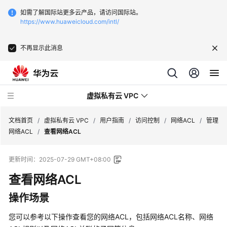
如需了解国际站更多云产品，请访问国际站。
https://www.huaweicloud.com/intl/
不再显示此消息
虚拟私有云 VPC
文档首页
/
虚拟私有云 VPC
/
用户指南
/
访问控制
/
网络ACL
/
管理
网络ACL
/
查看网络ACL
最
更新时间：
2025-07-29 GMT+08:00
新
动
查看
网络ACL
态
操作场景
产
您可以参考以下操作查看您的
网络ACL
，包括
网络ACL
名称、
网络
品