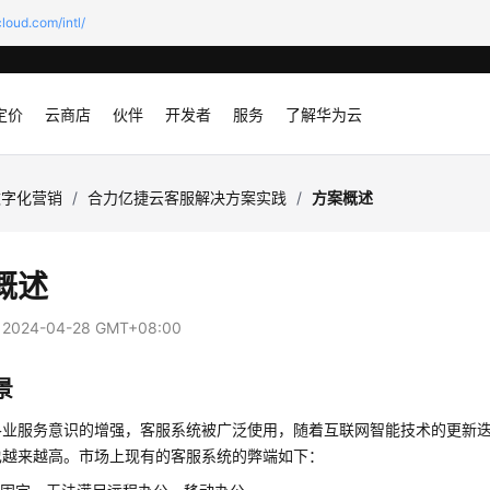
loud.com/intl/
定价
云商店
伙伴
开发者
服务
了解华为云
数字化营销
/
合力亿捷云客服解决方案实践
/
方案概述
概述
：
2024-04-28 GMT+08:00
景
各业服务意识的增强，客服系统被广泛使用，随着互联网智能技术的更新
也越来越高。市场上现有的客服系统的弊端如下：