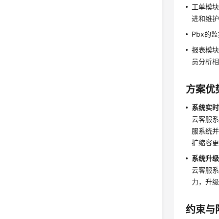
工单模
进和维
Pbx的
报表模
员分析
方案优
系统实
云客服
服系统
扩缩容
系统升
云客服
力，升
约束与