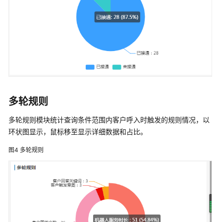
施
步
骤
通
话
来
电
多轮规则
弹
多轮规则模块统计查询条件范围内客户呼入时触发的规则情况，以
屏
环状图显示，鼠标移至显示详细数据和占比。
外
图4
多轮规则
呼
弹
屏
通
话
记