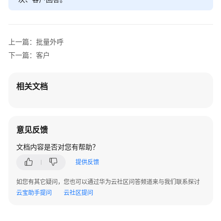
化
解
决
上一篇：批量外呼
方
案
下一篇：客户
兔
相关文档
展
内
容
智
意见反馈
能
引
文档内容是否对您有帮助？
擎
提供反馈
解
决
如您有其它疑问，您也可以通过华为云社区问答频道来与我们联系探讨
方
云宝助手提问
云社区提问
案
文