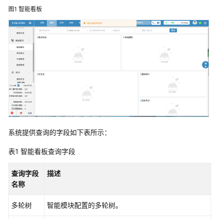
销
图1
智能看板
一
体
化
中
台
百
胜
软
件
全
系统提供查询的字段如下表所示：
渠
道
表1
智能看板查询字段
中
台
查询字段
描述
解
名称
决
方
多轮树
智能模块配置的多轮树。
案