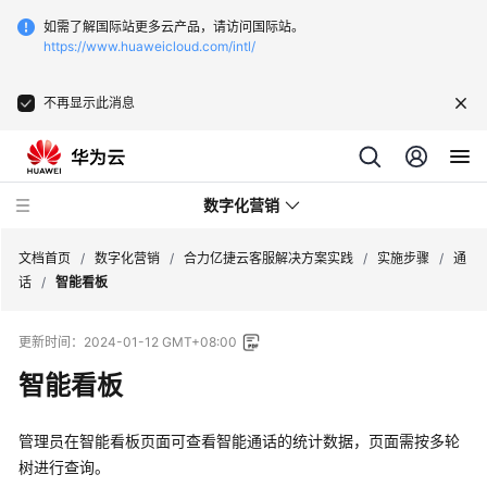
如需了解国际站更多云产品，请访问国际站。
https://www.huaweicloud.com/intl/
不再显示此消息
数字化营销
文档首页
/
数字化营销
/
合力亿捷云客服解决方案实践
/
实施步骤
/
通
话
/
智能看板
埃
更新时间：
2024-01-12 GMT+08:00
林
哲
智能看板
云
时
管理员在智能看板页面可查看智能通话的统计数据，页面需按多轮
通
树进行查询。
供