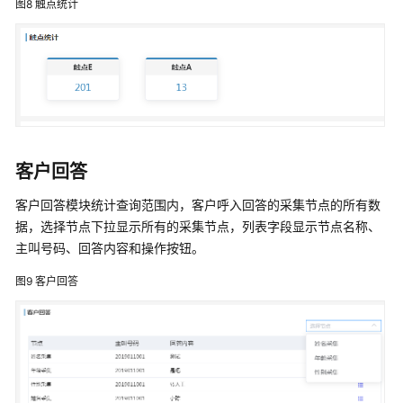
图8
触点统计
推
企
业
AIGC
营
销
系
统
客户回答
解
决
客户回答模块统计查询范围内，客户呼入回答的采集节点的所有数
方
据，选择节点下拉显示所有的采集节点，列表字段显示节点名称、
案
主叫号码、回答内容和操作按钮。
欧
图9
客户回答
电
云
门
店
一
体