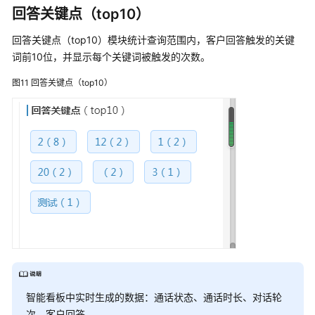
案
回答关键点（top10）
神
回答关键点（top10）模块统计查询范围内，客户回答触发的关键
策
词前10位，并显示每个关键词被触发的次数。
客
户
图11
回答关键点（top10）
数
据
平
台
解
决
方
案
夺
冠
订
单
智能看板中实时生成的数据：通话状态、通话时长、对话轮
数
字
次、客户回答。