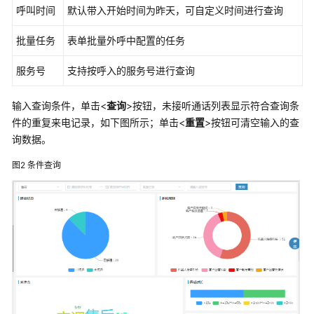
呼叫时间
默认带入开始时间为昨天，可自定义时间进行查询
目
睹
批量任务
表单批量外呼中配置的任务
数
字
服务号
支持按呼入的服务号进行查询
化
活
输入查询条件，单击<
查询
>按钮，未接听通话列表显示符合查询条
动
件的重复来电记录，如下图所示；单击<
重置
>按钮可清空输入的查
解
询数据。
决
方
图2
条件查询
案
合
力
亿
捷
云
客
服
解