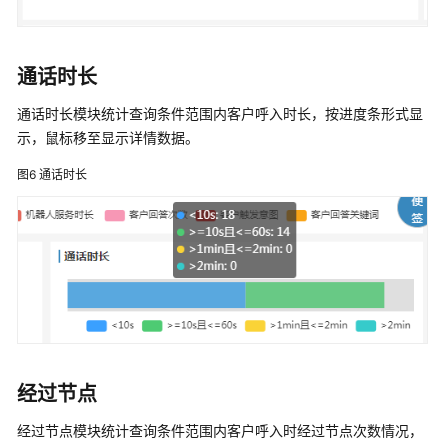
板
客
通话时长
户
通话时长模块统计查询条件范围内客户呼入时长，按进度条形式显
报
示，鼠标移至显示详情数据。
表
图6
通话时长
用
户
修
订
记
录
伯
经过节点
俊
科
经过节点模块统计查询条件范围内客户呼入时经过节点次数情况，
技