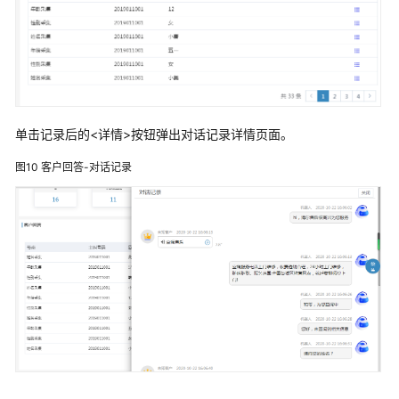
化
管
理
解
决
方
案
单击记录后的<详情>按钮弹出对话记录详情页面。
云
图10
客户回答-对话记录
徙
GOS
增
长
运
营
平
台
解
决
方