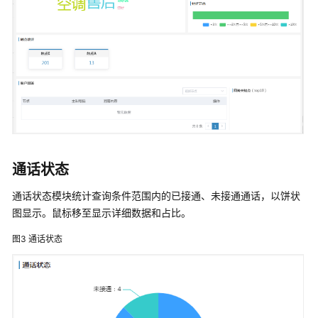
决
方
案
实
践
方
案
概
述
通话状态
资
通话状态模块统计查询条件范围内的已接通、未接通通话，以饼状
源
图显示。鼠标移至显示详细数据和占比。
和
成
图3
通话状态
本
规
划
实