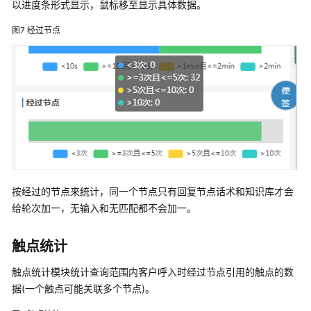
以进度条形式显示，鼠标移至显示具体数据。
全
渠
图7
经过节点
道
中
台
解
决
方
案
Convertlab
营
按经过的节点来统计，同一个节点只有回复节点话术和知识库才会
销
给轮次加一，无输入和无匹配都不会加一。
云
解
决
触点统计
方
触点统计模块统计查询范围内客户呼入时经过节点引用的触点的数
案
据(一个触点可能关联多个节点)。
加