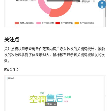
录
未
接
通
话
关注点
重
关注点模块显示查询条件范围内客户呼入触发的关键词统计，被触
复
来
发的次数越多则字体显示越大，鼠标移至显示该关键词被触发的次
电
数。
图5
关注点
批
量
外
呼
智
能
看