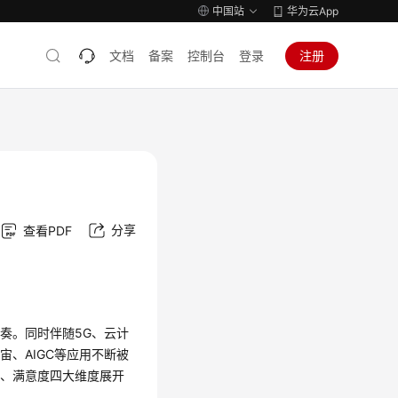
中国站
华为云App
文档
备案
控制台
登录
注册
分享
查看PDF
奏。同时伴随5G、云计
、AIGC等应用不断被
本、满意度四大维度展开