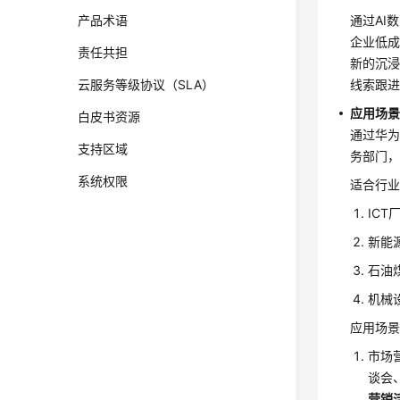
产品术语
通过AI
企业低成
责任共担
新的沉浸
云服务等级协议（SLA）
线索跟
应用场
白皮书资源
通过华
支持区域
务部门
系统权限
适合行
IC
新能
石油
机械
应用场
市场
谈会
营销