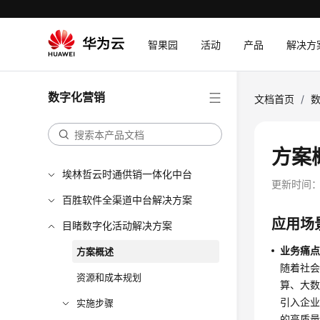
智果园
活动
产品
解决方
数字化营销
文档首页
/
方案
埃林哲云时通供销一体化中台
更新时间
百胜软件全渠道中台解决方案
应用场
目睹数字化活动解决方案
业务痛
方案概述
随着社会
资源和成本规划
算、大数
引入企
实施步骤
的高质