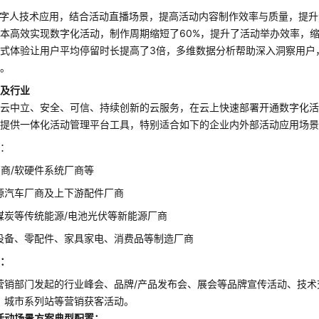
数字人技术应用，结合活动直播场景，提高活动内容制作效率与质量，提
本高效实现数字化活动，制作周期缩短了60%，提升了活动举办效率，
式体验让用户平均停留时长提高了3倍，多维数据分析帮助深入洞察用户
进。
景及行业
为云中立、安全、可信、持续创新的云服务，在云上快速部署开通数字化
，提供一体化活动管理平台工具，特别适合如下的企业内外部活动应用场
业：
T厂商/软硬件系统厂商等
源汽车厂商及上下游配件厂商
煤炭等传统能源/电池光伏等新能源厂商
设备、零配件、家具家电、消费品等制造厂商
景
：
营销部门发起的行业峰会、品牌/产品发布会、展会等品牌宣传活动、技术
、城市系列站等营销获客活动。
活动场景方案典型配置：