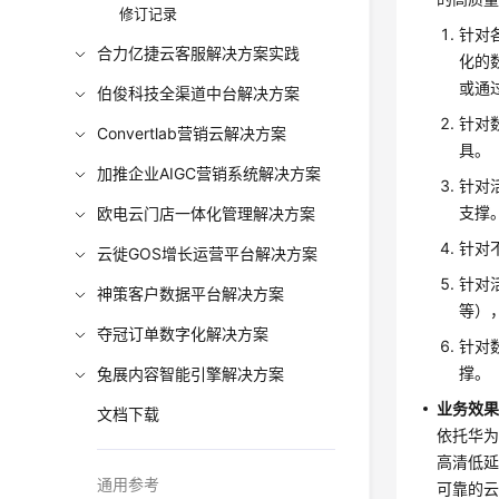
修订记录
针对
合力亿捷云客服解决方案实践
化的
或通
伯俊科技全渠道中台解决方案
针对
Convertlab营销云解决方案
具。
加推企业AIGC营销系统解决方案
针对
支撑
欧电云门店一体化管理解决方案
针对
云徙GOS增长运营平台解决方案
针对
神策客户数据平台解决方案
等）
夺冠订单数字化解决方案
针对
撑。
兔展内容智能引擎解决方案
业务效
文档下载
依托华为
高清低
通用参考
可靠的