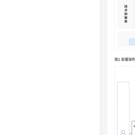
图2
部署架