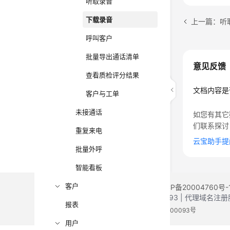
听取录音
下载录音
上一篇：听
呼叫客户
批量导出通话清单
意见反馈
查看质检评分结果
文档内容是
客户与工单
未接通话
如您有其它
们联系探讨
重复来电
云宝助手提
批量外呼
智能看板
客户
©2026 Huaweicloud.com 版权所有
黔ICP备20004760号-
增值电信业务经营许可证：B1.B2-20200593 | 代理域名
报表
电子营业执照
贵公网安备 52990002000093号
用户