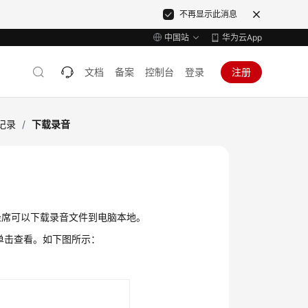
不再显示此消息
中国站
华为云App
文档
备案
控制台
登录
注册
记录
/
下载录音
坐席可以下载录音文件到电脑本地。
单击查看。如下图所示：