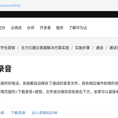
loud.com/intl/
定价
云商店
伙伴
开发者
服务
了解华为云
数字化营销
/
合力亿捷云客服解决方案实践
/
实施步骤
/
通话
/
通话
录音
已接听的电话，系统都自动保存了通话的录音文件，具有相应操作权限的
详情页面的<下载录音>按钮，文件成功保存到系统右下方，坐席可以直接
音