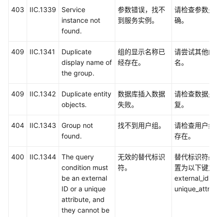
403
IIC.1339
Service
参数错误，找不
请检查参数是
instance not
到服务实例。
确。
found.
409
IIC.1341
Duplicate
组的显示名称已
请尝试其他的
display name of
经存在。
名。
the group.
409
IIC.1342
Duplicate entity
数据库插入数据
请检查数据是
objects.
失败。
复。
404
IIC.1343
Group not
找不到用户组。
请检查用户组
found.
存在。
400
IIC.1344
The query
无效的替代标识
替代标识符必
condition must
符。
置为以下键之
be an external
external_id，
ID or a unique
unique_attri
attribute, and
they cannot be