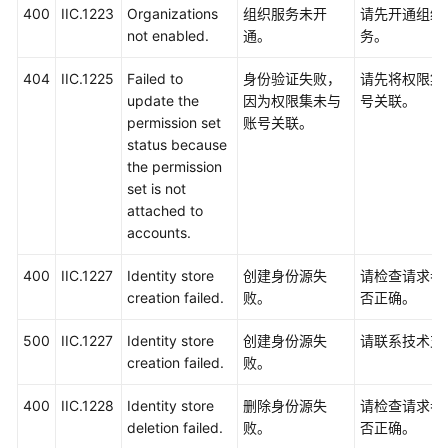
400
IIC.1223
Organizations
组织服务未开
请先开通组织
持
not enabled.
通。
务。
区
域
404
IIC.1225
Failed to
身份验证失败，
请先将权限集
update the
因为权限集未与
号关联。
系
permission set
账号关联。
统
status because
权
the permission
限
set is not
attached to
accounts.
400
IIC.1227
Identity store
创建身份源失
请检查请求参
creation failed.
败。
否正确。
500
IIC.1227
Identity store
创建身份源失
请联系技术支
creation failed.
败。
400
IIC.1228
Identity store
删除身份源失
请检查请求参
deletion failed.
败。
否正确。