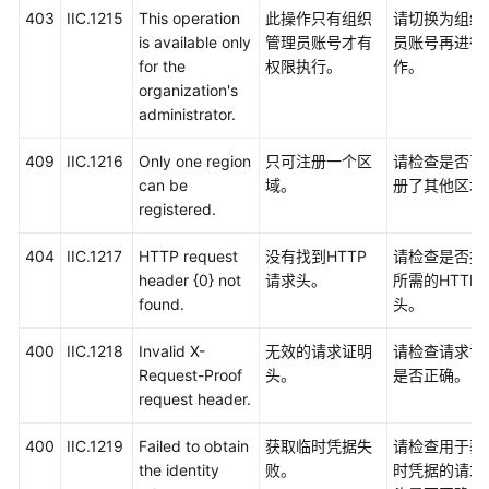
SDK
403
IIC.1215
This operation
此操作只有组织
请切换为组织
参
is available only
管理员账号才有
员账号再进行
考
for the
权限执行。
作。
organization's
文
administrator.
档
下
409
IIC.1216
Only one region
只可注册一个区
请检查是否已
载
can be
域。
册了其他区域
registered.
通
404
IIC.1217
HTTP request
没有找到HTTP
请检查是否携
用
header {0} not
请求头。
所需的HTTP
参
found.
头。
考
400
IIC.1218
Invalid X-
无效的请求证明
请检查请求证
产
Request-Proof
头。
是否正确。
品
request header.
术
语
400
IIC.1219
Failed to obtain
获取临时凭据失
请检查用于获
the identity
败。
时凭据的请求
责