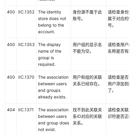
400
IIC.1352
The identity
身份源不属于此
请检查身份源
store does not
账号。
属于对应的管
belong to the
号。
account.
400
IIC.1353
The display
用户组的显示名
请检查用户组
name of the
不能为空。
名称是否有效
group is
required.
400
IIC.1370
The association
用户和组的关联
请检查是否已
between users
关系已经存在。
用户添加到组
and groups
了。
already exists.
404
IIC.1371
The association
找不到此关联关
请检查关联关
between users
系ID对应的关联
识符是否正确
and group does
关系。
not exist.