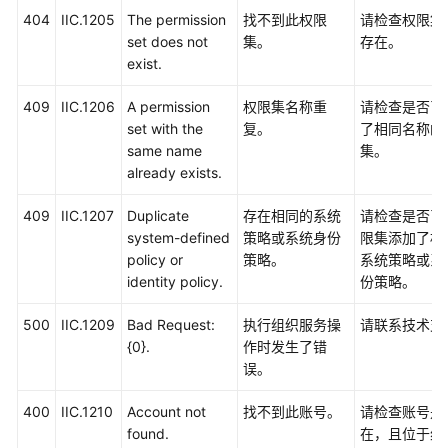
项
404
IIC.1205
The permission
找不到此权限
请检查权限集
set does not
集。
存在。
附
exist.
录
409
IIC.1206
A permission
权限集名称重
请检查是否已
状
set with the
复。
了相同名称的
态
same name
集。
码
already exists.
错
409
IIC.1207
Duplicate
存在相同的系统
请检查是否已
误
system-defined
策略或系统身份
限集添加了相
码
policy or
策略。
系统策略或系
identity policy.
份策略。
获
500
IIC.1209
Bad Request:
执行组织服务操
请联系技术支
取
{0}.
作时发生了错
账
误。
号、
IAM
400
IIC.1210
Account not
找不到此账号。
请检查账号是
用
found.
在，且位于组
户、