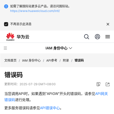
如需了解国际站更多云产品，请访问国际站。
https://www.huaweicloud.com/intl/
不再显示此消息
IAM 身份中心
文档首页
/
IAM 身份中心
/
API参考
/
附录
/
错误码
错误码
最
新
更新时间：
2025-07-29 GMT+08:00
动
态
当您调用API时，如果遇到“APIGW”开头的错误码，请参见
API网关
错误码
进行处理。
产
更多服务错误码请参见
API错误中心
。
品