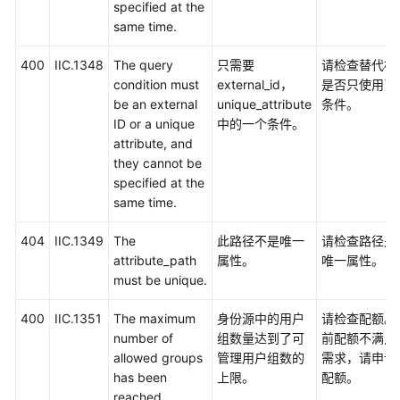
specified at the
same time.
400
IIC.1348
The query
只需要
请检查替代标
condition must
external_id，
是否只使用了
be an external
unique_attribute
条件。
ID or a unique
中的一个条件。
attribute, and
they cannot be
specified at the
same time.
404
IIC.1349
The
此路径不是唯一
请检查路径是
attribute_path
属性。
唯一属性。
must be unique.
400
IIC.1351
The maximum
身份源中的用户
请检查配额。
number of
组数量达到了可
前配额不满足
allowed groups
管理用户组数的
需求，请申请
has been
上限。
配额。
reached.