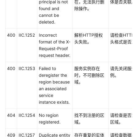
principal is not
在，无法执行删
体是否关联。
found and
除操作。
cannot be
deleted.
400
IIC.1252
Incorrect
解析HTTP授权
请检查HTTP
format of the X-
头失败。
头格式是否正
Request-Proof
request header.
400
IIC.1253
Failed to
服务实例存在
请先关闭服务
deregister the
时，不可删除区
例。
region because
域。
an associated
service
instance exists.
404
IIC.1254
No region
找不到注册的区
请检查是否注
registered.
域。
区域。
409
IIC.1257
Duplicate entity
存在重复的实体
请检查数据是