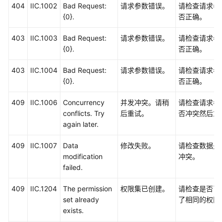
必
404
IIC.1002
Bad Request:
请求参数错误。
请检查请求参
读
{0}.
否正确。
403
IIC.1003
Bad Request:
请求参数错误。
请检查请求参
API
{0}.
否正确。
概
览
403
IIC.1004
Bad Request:
请求参数错误。
请检查请求参
{0}.
否正确。
如
何
409
IIC.1006
Concurrency
并发冲突。请稍
请检查请求参
调
conflicts. Try
后重试。
否冲突然后重
用
again later.
API
409
IIC.1007
Data
修改失败。
请检查数据是
API
modification
冲突。
failed.
权
限
409
IIC.1204
The permission
权限集已创建。
请检查是否已
和
set already
了相同的权限
授
exists.
权