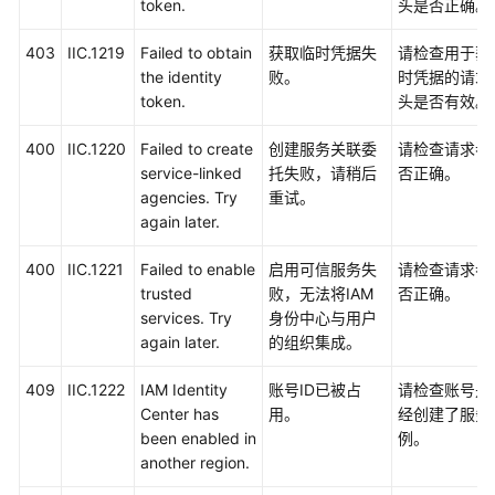
token.
头是否正确。
任
共
403
IIC.1219
Failed to obtain
获取临时凭据失
请检查用于获
担
the identity
败。
时凭据的请求
token.
头是否有效。
云
服
400
IIC.1220
Failed to create
创建服务关联委
请检查请求参
务
service-linked
托失败，请稍后
否正确。
等
agencies. Try
重试。
级
again later.
协
400
议
IIC.1221
Failed to enable
启用可信服务失
请检查请求参
（SLA）
trusted
败，无法将IAM
否正确。
services. Try
身份中心与用户
again later.
的组织集成。
白
皮
409
IIC.1222
IAM Identity
账号ID已被占
请检查账号是
书
Center has
用。
经创建了服务
资
been enabled in
例。
源
another region.
支