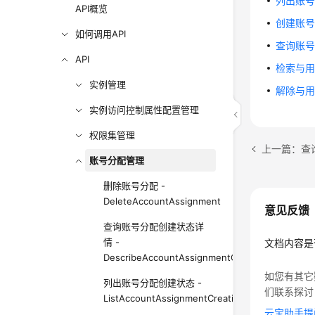
列出账号和
API概览
创建账号分配
如何调用API
查询账号分配
API
检索与用户或
实例管理
解除与用户
实例访问控制属性配置管理
权限集管理
上一篇：查询权
账号分配管理
删除账号分配 -
DeleteAccountAssignment
意见反馈
查询账号分配创建状态详
情 -
文档内容是
DescribeAccountAssignmentCreationStatus
如您有其它
列出账号分配创建状态 -
们联系探讨
ListAccountAssignmentCreationStatus
云宝助手提