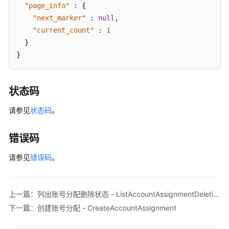
"page_info"
:
{
户
"next_marker"
:
null
,
组
"current_count"
:
1
关
}
联
的
}
账
号
列
状态码
表
请参见
状态码
-
。
ListAccountAssignmentsForPrincipal
错误码
解
除
请参见
错误码
。
与
用
户
上一篇：列出账号分配删除状态 - ListAccountAssignmentDeletionStatus
或
下一篇：创建账号分配 - CreateAccountAssignment
组
绑