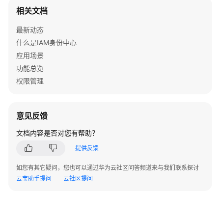
定
相关文档
的
所
最新动态
有
什么是IAM身份中心
账
应用场景
号
功能总览
授
权限管理
权
关
联
-
意见反馈
DisassociateProfile
文档内容是否对您有帮助？
标
提供反馈
签
如您有其它疑问，您也可以通过华为云社区问答频道来与我们联系探讨
管
云宝助手提问
云社区提问
理
应
用