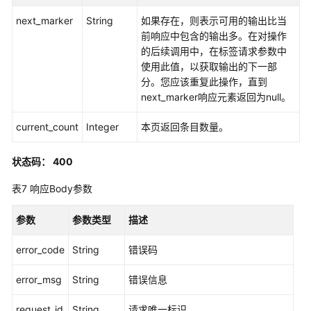
号
next_marker
String
如果存在，则表示可用的输出比当
分
前响应中包含的输出多。在对操作
配
的后续调用中，在标签请求参数中
删
使用此值，以获取输出的下一部
除
分。您应该重复此操作，直到
状
next_marker响应元素返回为null。
态
-
current_count
Integer
本页返回条目数量。
ListAccountAssignmentDeletionStatus
状态码： 400
列
出
表7
响应Body参数
账
号
参数
参数类型
描述
和
权
error_code
String
错误码
限
集
error_msg
String
错误信息
关
联
request_id
String
请求唯一标识