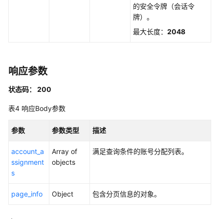
的安全令牌（会话令
删
牌）。
除
最大长度：
2048
账
号
分
配
响应参数
-
DeleteAccountAssignment
状态码： 200
表4
响应Body参数
查
询
账
参数
参数类型
描述
号
account_a
分
Array of
满足查询条件的账号分配列表。
ssignment
配
objects
s
创
建
page_info
Object
包含分页信息的对象。
状
态
详