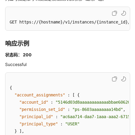
询
账
号
分
GET https://{hostname}/v1/instances/{instance_id}/ac
配
删
除
响应示例
状
态
状态码： 200
详
Successful
情
-
DescribeAccountAssignmentDeletionStatus
{
检
"account_assignments"
:
[
{
索
"account_id"
:
"5146d03d8aaaaaaaaaaaabbae60620a5
与
"permission_set_id"
:
"ps-8603aaaaaaaa14bd"
,
用
"principal_id"
:
"ac6aa714-daa7-1aaa-aaa2-6715aa
户
"principal_type"
:
"USER"
或
}
]
,
用