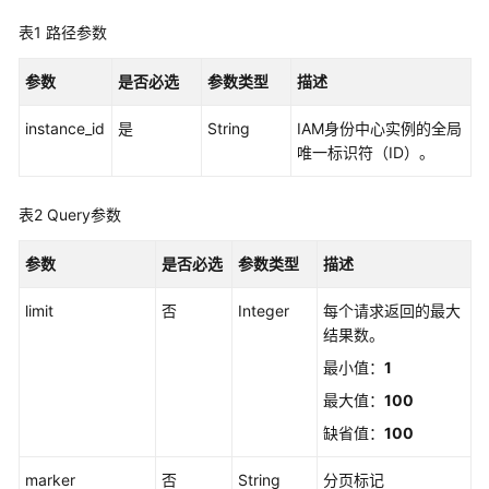
览
表1
路径参数
如
何
参数
是否必选
参数类型
描述
调
用
instance_id
是
String
IAM身份中心实例的全局
API
唯一标识符（ID）。
API
表2
Query参数
实
参数
是否必选
参数类型
描述
例
管
limit
否
Integer
每个请求返回的最大
理
结果数。
最小值：
1
实
例
最大值：
100
访
缺省值：
100
问
控
marker
否
String
分页标记