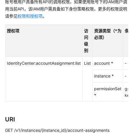
入
账号根用户具备所有API的调用权限，如果使用账号下的IAM用户调
门
用当前API，该IAM用户需具备如下身份策略权限，更多的权限说明
请参见
权限和授权项
。
用
户
授权项
访
资源类型（*为
条件
指
问
必须）
南
级
别
API
参
IdentityCenter:accountAssignment:list
List
account *
-
考
instance *
-
使
用
permissionSet
g:R
前
*
key
必
读
URI
API
概
GET /v1/instances/{instance_id}/account-assignments