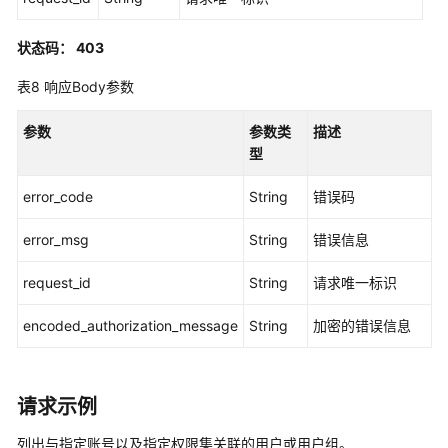
的
用
状态码： 403
户
或
表8
响应Body参数
用
户
参数
参数类
描述
组
型
-
ListAccountAssignments
error_code
String
错误码
创
error_msg
String
错误信息
建
账
request_id
String
请求唯一标识
号
分
encoded_authorization_message
String
加密的错误信息
配
-
CreateAccountAssignment
请求示例
查
列出与指定账号以及指定权限集关联的用户或用户组。