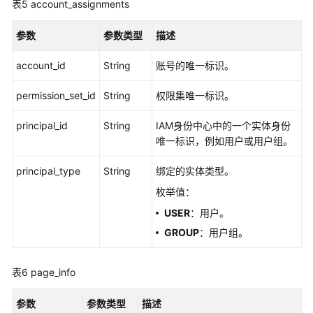
表5
account_assignments
情
-
参数
参数类型
描述
DescribeAccountAssignmentCreationStatus
account_id
String
账号的唯一标识。
列
出
permission_set_id
String
权限集唯一标识。
账
号
principal_id
String
IAM身份中心中的一个实体身份
分
唯一标识，例如用户或用户组。
配
创
principal_type
String
绑定的实体类型。
建
枚举值：
状
态
USER
：用户。
-
GROUP
：用户组。
ListAccountAssignmentCreationStatus
表6
page_info
列
出
参数
参数类型
描述
账