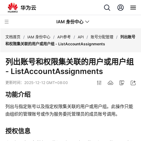
IAM 身份中心
文档首页
/
IAM 身份中心
/
API参考
/
API
/
账号分配管理
/
列出账号
和权限集关联的用户或用户组 - ListAccountAssignments
最
列出账号和权限集关联的用户或用户组
新
- ListAccountAssignments
动
态
更新时间：
2025-12-12 GMT+08:00
产
功能介绍
品
介
列出与指定账号以及指定权限集关联的用户或用户组。此操作只能
绍
由组织的管理账号或作为服务委托管理员的成员账号调用。
快
授权信息
速