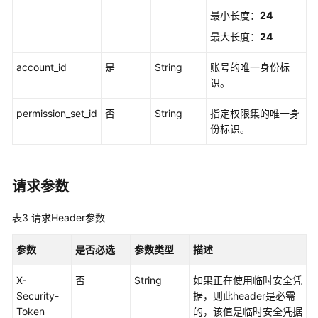
制
最小长度：
24
属
性
最大长度：
24
配
置
account_id
是
String
账号的唯一身份标
管
识。
理
permission_set_id
否
String
指定权限集的唯一身
权
份标识。
限
集
管
请求参数
理
表3
请求Header参数
账
号
参数
是否必选
参数类型
描述
分
配
X-
否
String
如果正在使用临时安全凭
管
Security-
据，则此header是必需
理
Token
的，该值是临时安全凭据