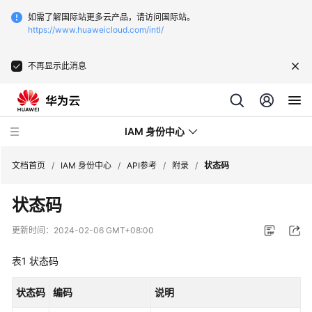
如需了解国际站更多云产品，请访问国际站。
https://www.huaweicloud.com/intl/
不再显示此消息
IAM 身份中心
文档首页
/
IAM 身份中心
/
API参考
/
附录
/
状态码
状态码
最
新
更新时间：
2024-02-06 GMT+08:00
动
态
表1
状态码
产
状态码
编码
说明
品