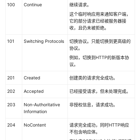
介
100
Continue
继续请求。
绍
这个临时响应用来通知客户端，
它的部分请求已经被服务器接
快
收，且仍未被拒绝。
速
入
101
Switching Protocols
切换协议。只能切换到更高级的
门
协议。
例如，切换到HTTP的新版本协
用
议。
户
指
201
Created
创建类的请求完全成功。
南
202
Accepted
已经接受请求，但未处理完成。
API
参
203
Non-Authoritative
非授权信息，请求成功。
考
Information
使
204
NoContent
请求完全成功，同时HTTP响应
用
不包含响应体。
前