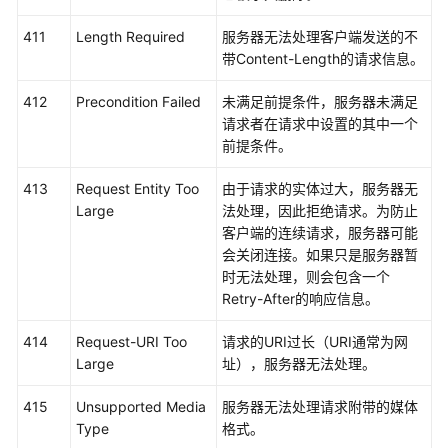
任
411
Length Required
服务器无法处理客户端发送的不
共
带Content-Length的请求信息。
担
412
Precondition Failed
未满足前提条件，服务器未满足
云
请求者在请求中设置的其中一个
服
前提条件。
务
等
413
Request Entity Too
由于请求的实体过大，服务器无
级
Large
法处理，因此拒绝请求。为防止
协
客户端的连续请求，服务器可能
议
会关闭连接。如果只是服务器暂
（SLA）
时无法处理，则会包含一个
Retry-After的响应信息。
白
皮
414
Request-URI Too
请求的URI过长（URI通常为网
书
Large
址），服务器无法处理。
资
源
415
Unsupported Media
服务器无法处理请求附带的媒体
Type
格式。
支