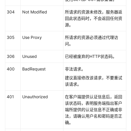
项
304
Not Modified
所请求的资源未修改，服务器返
附
回此状态码时，不会返回任何资
录
源。
状
305
Use Proxy
所请求的资源必须通过代理访
态
问。
码
306
Unused
已经被废弃的HTTP状态码。
错
400
误
BadRequest
非法请求。
码
建议直接修改该请求，不要重试
该请求。
获
取
401
Unauthorized
在客户端提供认证信息后，返回
账
该状态码，表明服务端指出客户
号、
端所提供的认证信息不正确或非
IAM
法，请确认用户名和密码是否正
用
确。
户、