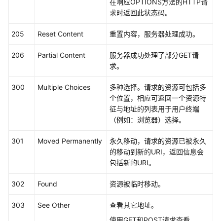
在响应OPTIONS方法的HTTP请
必
求时返回此状态码。
读
205
Reset Content
重置内容，服务器处理成功。
API
概
206
Partial Content
服务器成功处理了部分GET请
览
求。
如
300
Multiple Choices
多种选择。请求的资源可包括多
何
个位置，相应可返回一个资源特
调
征与地址的列表用于用户终端
用
（例如：浏览器）选择。
API
301
Moved Permanently
永久移动，请求的资源已被永久
API
的移动到新的URI，返回信息会
包括新的URI。
权
限
302
Found
资源被临时移动。
和
授
303
See Other
查看其它地址。
权
使用GET和POST请求查看。