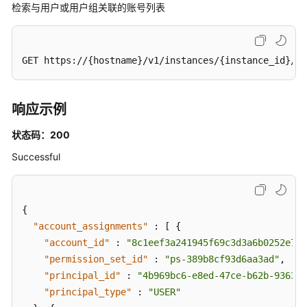
询
检索与用户或用户组关联的账号列表
账
号
分
GET https://{hostname}/v1/instances/{instance_id}/ac
配
删
除
状
响应示例
态
状态码：200
详
情
Successful
-
DescribeAccountAssignmentDeletionStatus
{
检
"account_assignments"
:
[
{
索
"account_id"
:
"8c1eef3a241945f69c3d3a6b0252e783
与
用
"permission_set_id"
:
"ps-389b8cf93d6aa3ad"
,
户
"principal_id"
:
"4b969bc6-e8ed-47ce-b62b-936319
或
"principal_type"
:
"USER"
用