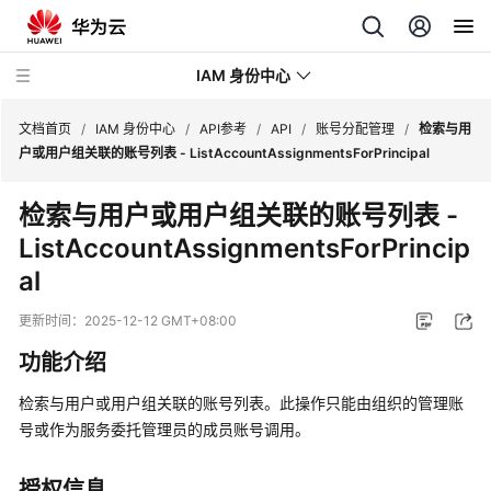
IAM 身份中心
文档首页
/
IAM 身份中心
/
API参考
/
API
/
账号分配管理
/
检索与用
户或用户组关联的账号列表 - ListAccountAssignmentsForPrincipal
最
检索与用户或用户组关联的账号列表 -
新
ListAccountAssignmentsForPrincip
动
态
al
产
更新时间：
2025-12-12 GMT+08:00
品
功能介绍
介
绍
检索与用户或用户组关联的账号列表。此操作只能由组织的管理账
号或作为服务委托管理员的成员账号调用。
快
速
授权信息