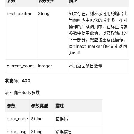
参数
参数类型
描述
号
分
next_marker
String
如果存在，则表示可用的输出比
配
当前响应中包含的输出多。在对
删
操作的后续调用中，在标签请求
除
参数中使用此值，以获取输出的
状
下一部分。您应该重复此操作，
态
直到next_marker响应元素返回
-
为null
ListAccountAssignmentDeletionStatus
current_count
Integer
本页返回条目数量
列
出
状态码：400
账
号
表7
响应Body参数
和
权
参数
参数类型
描述
限
集
error_code
String
错误码
关
联
error_msg
String
错误信息