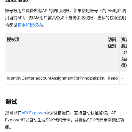
入
门
账号根用户具备所有API的调用权限，如果使用账号下的IAM用户调
用当前API，该IAM用户需具备如下身份策略权限，更多的权限说明
用
请参见
权限和授权项
。
户
指
授权项
访问
资源
南
级别
类型
（*
API
为必
参
须）
考
IdentityCenter:accountAssignmentForPrincipals:list
Read
-
使
用
前
必
调试
读
您可以在
API Explorer
中调试该接口，支持自动认证鉴权。API
API
Explorer可以自动生成SDK代码示例，并提供SDK代码示例调试功
概
能。