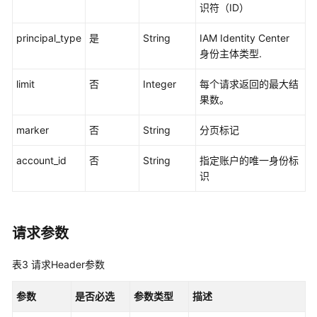
制
识符（ID）
属
性
principal_type
是
String
IAM Identity Center
配
身份主体类型.
置
管
limit
否
Integer
每个请求返回的最大结
理
果数。
权
marker
否
String
分页标记
限
集
account_id
否
String
指定账户的唯一身份标
管
识
理
账
请求参数
号
分
表3
请求Header参数
配
管
参数
是否必选
参数类型
描述
理