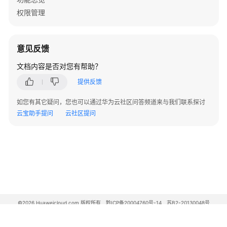
程
权限管理
序
管
理
意见反馈
应
文档内容是否对您有帮助？
用
提供反馈
程
序
如您有其它疑问，您也可以通过华为云社区问答频道来与我们联系探讨
分
云宝助手提问
云社区提问
配
管
理
应
用
程
序
©2026 Huaweicloud.com 版权所有
黔ICP备20004760号-14
苏B2-20130048号
证
A2.B1.B2-20070312
书
增值电信业务经营许可证：B1.B2-20200593 | 代理域名注册服务机构：新网、西数