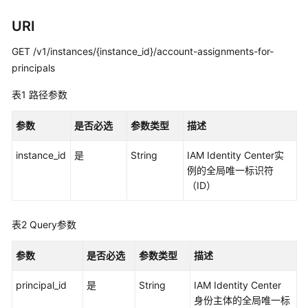
览
URI
如
何
GET /v1/instances/{instance_id}/account-assignments-for-
调
principals
用
API
表1
路径参数
API
参数
是否必选
参数类型
描述
instance_id
是
String
IAM Identity Center实
实
例的全局唯一标识符
例
（ID）
管
理
表2
Query参数
实
例
参数
是否必选
参数类型
描述
访
问
principal_id
是
String
IAM Identity Center
控
身份主体的全局唯一标