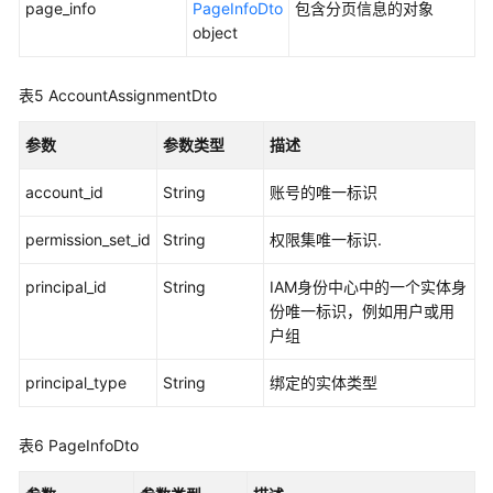
page_info
PageInfoDto
包含分页信息的对象
情
object
-
DescribeAccountAssignmentCreationStatus
表5
AccountAssignmentDto
列
出
参数
参数类型
描述
账
号
account_id
String
账号的唯一标识
分
配
permission_set_id
String
权限集唯一标识.
创
建
principal_id
String
IAM身份中心中的一个实体身
状
份唯一标识，例如用户或用
态
户组
-
principal_type
ListAccountAssignmentCreationStatus
String
绑定的实体类型
列
表6
PageInfoDto
出
账