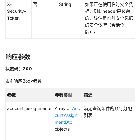
X-
否
String
如果正在使用临时安全凭
删
Security-
据，则此header是必需
除
Token
的，该值是临时安全凭据
账
的安全令牌（会话令
号
牌）。
分
配
-
DeleteAccountAssignment
响应参数
状态码：200
查
询
表4
响应Body参数
账
号
参数
参数类型
描述
分
配
account_assignments
Array of
Acc
满足查询条件的账号分配
创
ountAssign
列表
建
mentDto
状
objects
态
详