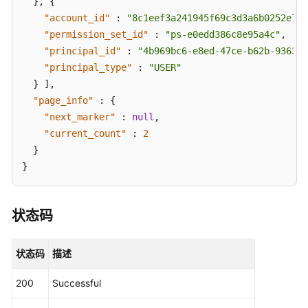
}
,
{
户
"account_id"
:
"8c1eef3a241945f69c3d3a6b0252e783
组
"permission_set_id"
:
"ps-e0edd386c8e95a4c"
,
关
"principal_id"
:
"4b969bc6-e8ed-47ce-b62b-936319
联
"principal_type"
:
"USER"
的
}
]
,
账
"page_info"
:
{
号
"next_marker"
:
null
,
列
表
"current_count"
:
2
-
}
ListAccountAssignmentsForPrincipal
}
解
除
状态码
与
用
状态码
描述
户
或
200
Successful
组
绑