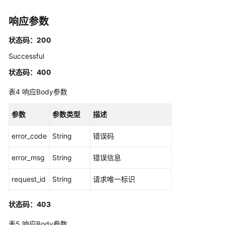
删
响应参数
除
账
状态码：200
号
分
Successful
配
状态码：400
-
DeleteAccountAssignment
表4
响应Body参数
查
参数
参数类型
描述
询
账
error_code
String
错误码
号
分
error_msg
String
错误信息
配
创
request_id
String
请求唯一标识
建
状
状态码：403
态
详
表5
响应Body参数