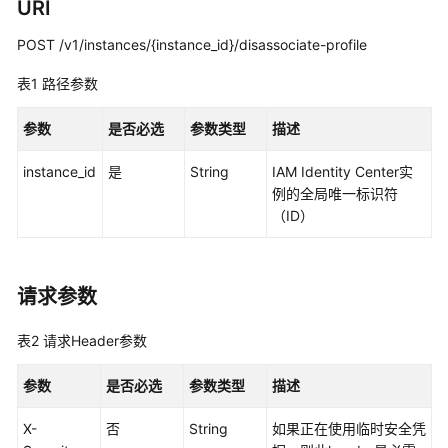
览
URI
POST /v1/instances/{instance_id}/disassociate-profile
如
何
表1
路径参数
调
用
参数
是否必选
参数类型
描述
API
instance_id
是
String
IAM Identity Center实
API
例的全局唯一标识符
（ID）
实
例
管
请求参数
理
实
表2
请求Header参数
例
访
参数
是否必选
参数类型
描述
问
控
X-
否
String
如果正在使用临时安全凭