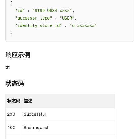
{

号
分
"id"
 : 
"9190-9834-xxxx"
,

配
"accessor_type"
 : 
"USER"
,

删
"identity_store_id"
 : 
"d-xxxxxxx"
除
}
状
态
-
响应示例
ListAccountAssignmentDeletionStatus
无
列
出
状态码
账
号
和
状态码
描述
权
限
200
Successful
集
关
400
Bad request
联