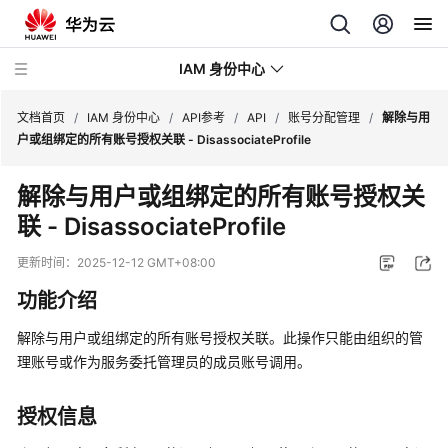
IAM 身份中心
文档首页
/
IAM 身份中心
/
API参考
/
API
/
账号分配管理
/
解除与用
户或组绑定的所有账号授权关联 - DisassociateProfile
最
解除与用户或组绑定的所有账号授权关
新
联 - DisassociateProfile
动
态
更新时间：
2025-12-12 GMT+08:00
产
功能介绍
品
介
解除与用户或组绑定的所有账号授权关联。此操作只能由组织的管
绍
理账号或作为服务委托管理员的成员账号调用。
快
授权信息
速