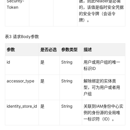
制
Security-
据，则此header是必需
属
Token
的，该值是临时安全凭据
性
的安全令牌（会话令
配
牌）。
置
管
表3
请求Body参数
理
参数
是否必选
参数类型
描述
权
限
id
是
String
用户或用户组的唯一
集
标识ID
管
理
accessor_type
是
String
解除绑定的实体类
型，可为用户或者用
账
户组
号
分
identity_store_id
是
String
关联到IAM身份中心实
配
例的身份源的全局唯
管
一标识符（ID）。
理