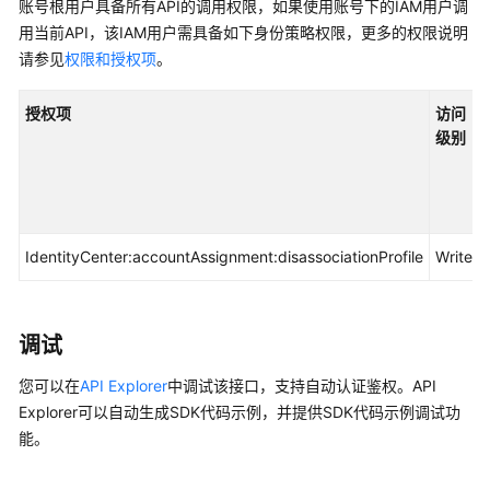
入
账号根用户具备所有API的调用权限，如果使用账号下的IAM用户调
门
用当前API，该IAM用户需具备如下身份策略权限，更多的权限说明
请参见
权限和授权项
。
用
户
授权项
访问
指
级别
南
API
参
考
IdentityCenter:accountAssignment:disassociationProfile
Write
使
用
调试
前
必
您可以在
API Explorer
中调试该接口，支持自动认证鉴权。API
读
Explorer可以自动生成SDK代码示例，并提供SDK代码示例调试功
能。
API
概