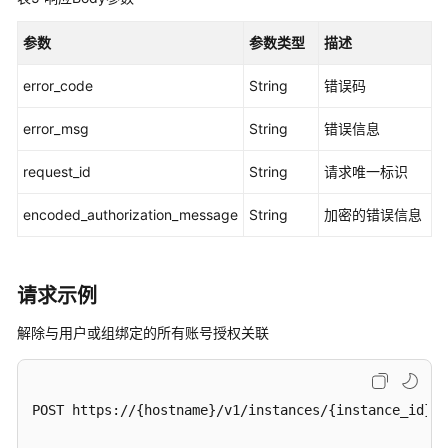
情
-
参数
参数类型
描述
DescribeAccountAssignmentCreationStatus
error_code
String
错误码
列
出
error_msg
String
错误信息
账
request_id
号
String
请求唯一标识
分
encoded_authorization_message
String
加密的错误信息
配
创
建
状
请求示例
态
-
解除与用户或组绑定的所有账号授权关联
ListAccountAssignmentCreationStatus
列
POST https://{hostname}/v1/instances/{instance_id}/d
出
账