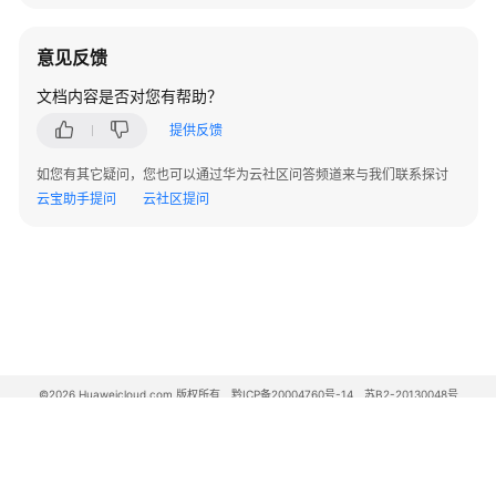
询
账
号
意见反馈
分
文档内容是否对您有帮助？
配
删
提供反馈
除
状
如您有其它疑问，您也可以通过华为云社区问答频道来与我们联系探讨
态
云宝助手提问
云社区提问
详
情
-
DescribeAccountAssignmentDeletionStatus
检
索
与
©2026 Huaweicloud.com 版权所有
黔ICP备20004760号-14
苏B2-20130048号
A2.B1.B2-20070312
用
增值电信业务经营许可证：B1.B2-20200593 | 代理域名注册服务机构：新网、西数
户
电子营业执照
贵公网安备 52990002000093号
或
用