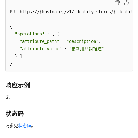
PUT https://{hostname}/v1/identity-stores/{identity_
应
用
程
{

序
"operations"
 : [ {

证
"attribute_path"
 : 
"description"
,

书
"attribute_value"
 : 
"更新用户组描述"
管
  } ]

理
}
实
例
响应示例
配
置
无
管
理
状态码
MFA
请参见
状态码
。
配
置