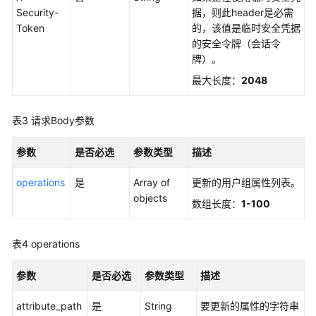
制
Security-
据，则此header是必需
属
Token
的，该值是临时安全凭据
性
的安全令牌（会话令
配
牌）。
置
管
最大长度：
2048
理
表3
请求Body参数
权
限
参数
是否必选
参数类型
描述
集
管
operations
是
Array of
更新的用户组属性列表。
理
objects
数组长度：
1-100
账
号
表4
operations
分
配
参数
是否必选
参数类型
描述
管
理
attribute_path
是
String
要更新的属性的字符串