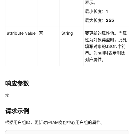
表示。
标
最小长度：
1
签
管
最大长度：
255
理
attribute_value
否
String
要更新的属性值。当属
性为对象类型时，此处
应
填写对象的JSON字符
用
串。为null时表示删除
程
对应属性。
序
管
理
响应参数
应
用
无
程
序
请求示例
分
配
根据用户组ID，更新对应IAM身份中心用户组的属性。
管
理