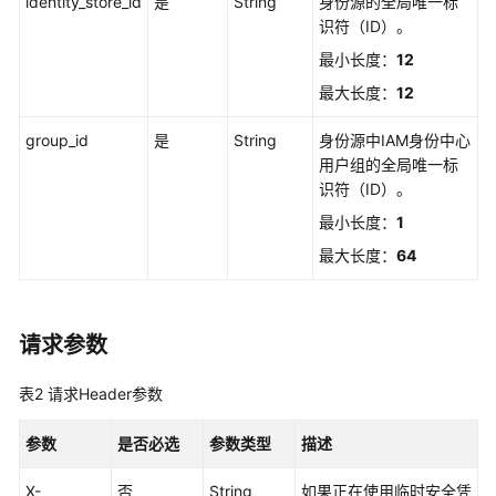
identity_store_id
览
是
String
身份源的全局唯一标
识符（ID）。
如
最小长度：
12
何
最大长度：
12
调
用
group_id
是
String
身份源中IAM身份中心
API
用户组的全局唯一标
识符（ID）。
API
最小长度：
1
实
最大长度：
64
例
管
理
请求参数
实
表2
请求Header参数
例
访
参数
是否必选
参数类型
描述
问
控
X-
否
String
如果正在使用临时安全凭