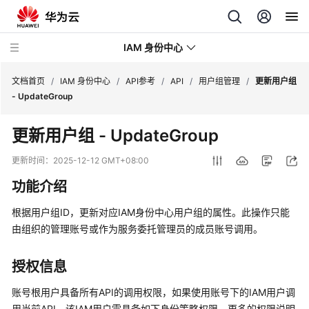
IAM 身份中心
文档首页
/
IAM 身份中心
/
API参考
/
API
/
用户组管理
/
更新用户组
- UpdateGroup
最
更新用户组 - UpdateGroup
新
动
更新时间：
2025-12-12 GMT+08:00
态
功能介绍
产
根据用户组ID，更新对应IAM身份中心用户组的属性。此操作只能
品
由组织的管理账号或作为服务委托管理员的成员账号调用。
介
绍
授权信息
快
账号根用户具备所有API的调用权限，如果使用账号下的IAM用户调
速
用当前API，该IAM用户需具备如下身份策略权限，更多的权限说明