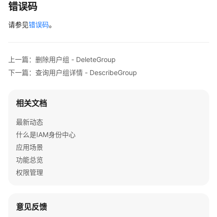
错误码
管
理
请参见
错误码
。
用
户
上一篇：删除用户组 - DeleteGroup
管
下一篇：查询用户组详情 - DescribeGroup
理
用
相关文档
户
组
最新动态
管
什么是IAM身份中心
理
应用场景
功能总览
创
建
权限管理
用
户
组
意见反馈
-