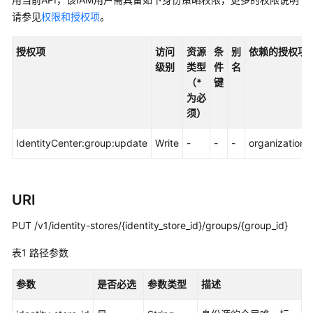
入
门
请参见
权限和授权项
。
用
授权项
访问
资源
条
别
依赖的授权项
户
级别
类型
件
名
指
（*
键
南
为必
须）
API
参
IdentityCenter:group:update
Write
-
-
-
organizations:
考
使
URI
用
前
PUT /v1/identity-stores/{identity_store_id}/groups/{group_id}
必
读
表1
路径参数
API
参数
是否必选
参数类型
描述
概