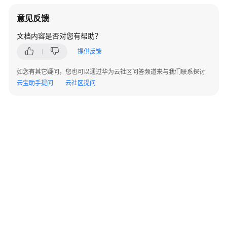
必
读
意见反馈
文档内容是否对您有帮助？
API
概
提供反馈
览
如您有其它疑问，您也可以通过华为云社区问答频道来与我们联系探讨
云宝助手提问
云社区提问
如
何
调
用
API
API
实
例
管
理