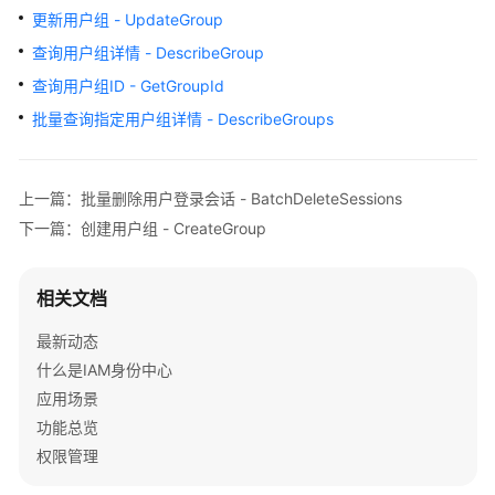
介
更新用户组 - UpdateGroup
绍
查询用户组详情 - DescribeGroup
快
查询用户组ID - GetGroupId
速
批量查询指定用户组详情 - DescribeGroups
入
门
上一篇：批量删除用户登录会话 - BatchDeleteSessions
用
下一篇：创建用户组 - CreateGroup
户
指
南
相关文档
API
最新动态
参
什么是IAM身份中心
考
应用场景
功能总览
使
权限管理
用
前