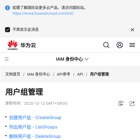
如需了解国际站更多云产品，请访问国际站。
https://www.huaweicloud.com/intl/
不再显示此消息
IAM 身份中心
文档首页
/
IAM 身份中心
/
API参考
/
API
/
用户组管理
用户组管理
最
新
更新时间：
2025-12-12 GMT+08:00
动
态
创建用户组 - CreateGroup
列出用户组 - ListGroups
产
品
删除用户组 - DeleteGroup