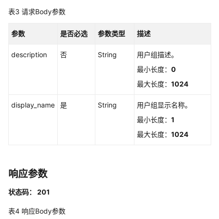
制
表3
请求Body参数
属
性
配
参数
是否必选
参数类型
描述
置
description
管
否
String
用户组描述。
理
最小长度：
0
最大长度：
1024
权
限
display_name
是
String
用户组显示名称。
集
最小长度：
1
管
理
最大长度：
1024
账
号
响应参数
分
配
状态码： 201
管
理
表4
响应Body参数