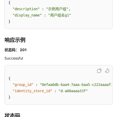
{

CreateGroup
"description"
 : 
"示例用户组"
,

"display_name"
 : 
"用户组名g1"
列
出
}
用
户
组
响应示例
-
状态码： 201
ListGroups
Successful
删
除
用
{
户
"group_id"
:
"0efaa0db-6aa4-7aaa-6aa5-c222aaaaf31a
组
-
"identity_store_id"
:
"d-a00aaaa33f"
DeleteGroup
}
更
新
状态码