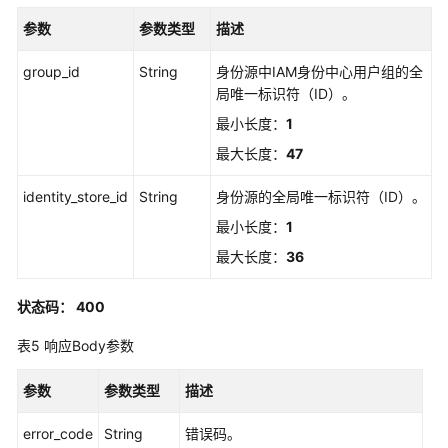
标
参数
参数类型
描述
签
管
group_id
String
身份源中IAM身份中心用户组的全
理
局唯一标识符（ID）。
最小长度：
1
应
最大长度：
47
用
程
identity_store_id
String
身份源的全局唯一标识符（ID）。
序
管
最小长度：
1
理
最大长度：
36
应
状态码： 400
用
程
表5
响应Body参数
序
分
参数
参数类型
描述
配
管
error_code
String
错误码。
理