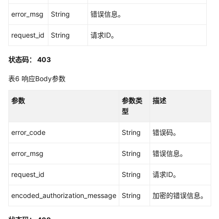
error_msg
String
错误信息。
应
用
request_id
String
请求ID。
程
序
状态码： 403
证
书
表6
响应Body参数
管
理
参数
参数类
描述
型
实
例
error_code
String
错误码。
配
置
error_msg
String
错误信息。
管
理
request_id
String
请求ID。
MFA
encoded_authorization_message
String
加密的错误信息。
配
置