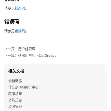
用
请参见
状态码
。
户
组
-
错误码
UpdateGroup
请参见
错误码
。
查
询
用
上一篇：用户组管理
户
下一篇：列出用户组 - ListGroups
组
详
情
相关文档
-
DescribeGroup
最新动态
什么是IAM身份中心
查
应用场景
询
功能总览
用
权限管理
户