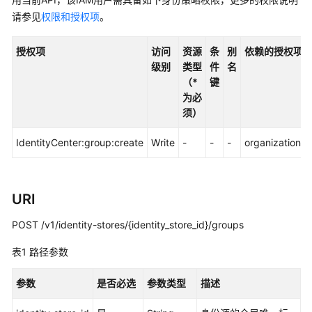
入
门
请参见
权限和授权项
。
用
授权项
访问
资源
条
别
依赖的授权项
户
级别
类型
件
名
指
（*
键
南
为必
须）
API
参
IdentityCenter:group:create
Write
-
-
-
organizations:
考
使
URI
用
前
POST /v1/identity-stores/{identity_store_id}/groups
必
读
表1
路径参数
API
参数
是否必选
参数类型
描述
概