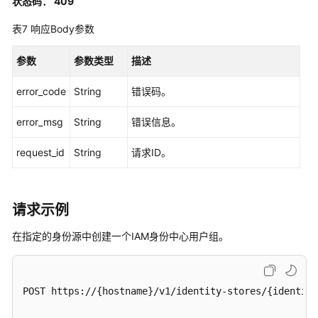
状态码： 409
管
理
表7
响应Body参数
用
参数
参数类型
描述
户
管
error_code
String
错误码。
理
error_msg
String
错误信息。
用
request_id
String
请求ID。
户
组
管
理
请求示例
创
在指定的身份源中创建一个IAM身份中心用户组。
建
用
户
POST https://{hostname}/v1/identity-stores/{identity
组
-