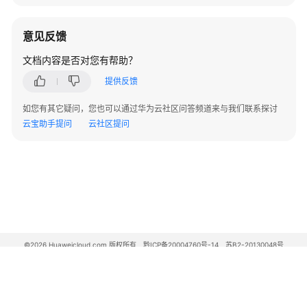
组
ID
意见反馈
-
GetGroupId
文档内容是否对您有帮助？
批
提供反馈
量
如您有其它疑问，您也可以通过华为云社区问答频道来与我们联系探讨
查
云宝助手提问
云社区提问
询
指
定
用
户
组
详
情
©2026 Huaweicloud.com 版权所有
黔ICP备20004760号-14
苏B2-20130048号
-
A2.B1.B2-20070312
DescribeGroups
增值电信业务经营许可证：B1.B2-20200593 | 代理域名注册服务机构：新网、西数
电子营业执照
贵公网安备 52990002000093号
用