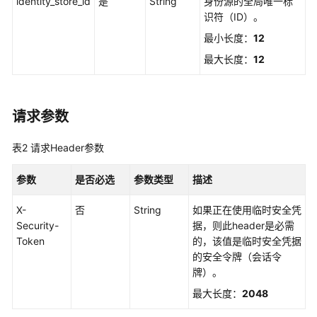
identity_store_id
览
是
String
身份源的全局唯一标
识符（ID）。
如
最小长度：
12
何
最大长度：
12
调
用
API
请求参数
API
表2
请求Header参数
实
例
参数
是否必选
参数类型
描述
管
理
X-
否
String
如果正在使用临时安全凭
Security-
据，则此header是必需
实
Token
的，该值是临时安全凭据
例
的安全令牌（会话令
访
牌）。
问
最大长度：
2048
控