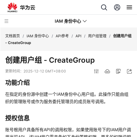
IAM 身份中心
文档首页
/
IAM 身份中心
/
API参考
/
API
/
用户组管理
/
创建用户组
- CreateGroup
最
创建用户组 - CreateGroup
新
动
更新时间：
2025-12-12 GMT+08:00
态
功能介绍
产
在指定的身份源中创建一个IAM身份中心用户组。此操作只能由组
品
织的管理账号或作为服务委托管理员的成员账号调用。
介
绍
授权信息
快
账号根用户具备所有API的调用权限，如果使用账号下的IAM用户调
速
用当前API，该IAM用户需具备如下身份策略权限，更多的权限说明