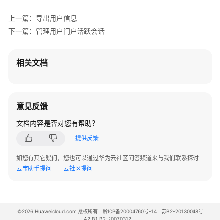
用
户
上一篇：导出用户信息
下一篇：管理用户门户活跃会话
导
出
用
相关文档
户
信
息
意见反馈
配
文档内容是否对您有帮助？
置
用
提供反馈
户
门
如您有其它疑问，您也可以通过华为云社区问答频道来与我们联系探讨
户
云宝助手提问
云社区提问
会
话
的
持
©2026 Huaweicloud.com 版权所有
黔ICP备20004760号-14
苏B2-20130048号
A2.B1.B2-20070312