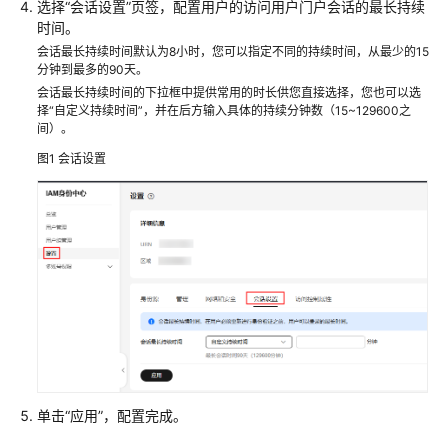
选择“会话设置”页签，配置用户的访问用户门户会话的最长持续
用
时间。
户
会话最长持续时间默认为8小时，您可以指定不同的持续时间，从最少的15
分钟到最多的90天。
用
会话最长持续时间的下拉框中提供常用的时长供您直接选择，您也可以选
户
择“自定义持续时间”，并在后方输入具体的持续分钟数（15~129600之
登
间）。
录
图1
会话设置
并
访
问
资
源
管
理
用
户
删
单击“应用”，配置完成。
除