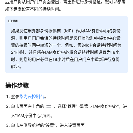
后用户将从用户门户页面登出，需重新进行身份验证。您可以参考
介
如下步骤设置不同的持续时间。
绍
快
速
如果您使用外部身份提供商（IdP）作为IAM身份中心的身份
入
源，则用户门户会话的持续时间是您在IdP或IAM身份中心设
门
置的持续时间中较短的一个。例如，您的IdP会话持续时间为
24小时，并且您在IAM身份中心将会话持续时间设置为18小
用
时，则您的用户必须在18小时后在用户门户中重新进行身份
户
验证。
指
南
操作步骤
用
户
登录
华为云控制台
。
管
单击页面左上角的
，选择“管理与监管 > IAM身份中心”，进
理
入“IAM身份中心”页面。
创
单击左侧导航栏的“设置”，进入设置页面。
建