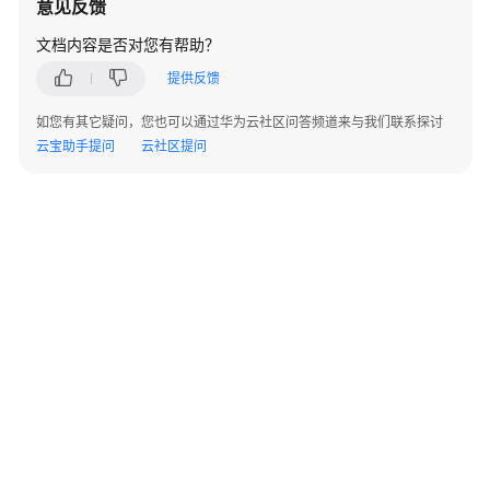
意见反馈
必
读
文档内容是否对您有帮助？
提供反馈
API
概
如您有其它疑问，您也可以通过华为云社区问答频道来与我们联系探讨
览
云宝助手提问
云社区提问
如
何
调
用
API
API
实
例
管
理
©2026 Huaweicloud.com 版权所有
黔ICP备20004760号-14
苏B2-20130048号
A2.B1.B2-20070312