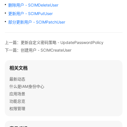
介
删除用户 - SCIMDeleteUser
绍
更新用户 - SCIMPutUser
快
部分更新用户 - SCIMPatchUser
速
入
门
上一篇：更新自定义密码策略 - UpdatePasswordPolicy
下一篇：创建用户 - SCIMCreateUser
用
户
指
相关文档
南
最新动态
API
什么是IAM身份中心
参
应用场景
考
功能总览
权限管理
使
用
前