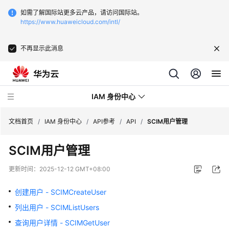
如需了解国际站更多云产品，请访问国际站。
https://www.huaweicloud.com/intl/
不再显示此消息
IAM 身份中心
文档首页
/
IAM 身份中心
/
API参考
/
API
/
SCIM用户管理
SCIM用户管理
最
新
更新时间：
2025-12-12 GMT+08:00
动
态
创建用户 - SCIMCreateUser
列出用户 - SCIMListUsers
产
品
查询用户详情 - SCIMGetUser