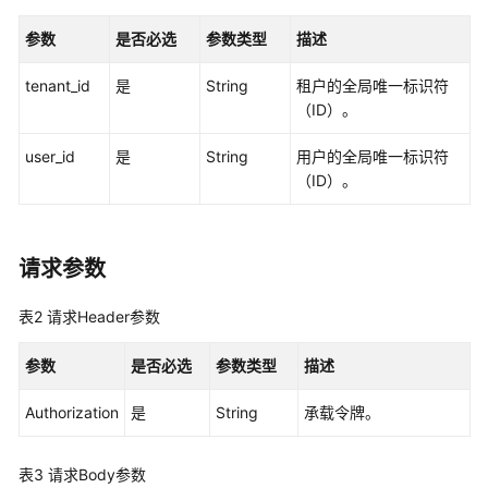
入
门
参数
是否必选
参数类型
描述
用
tenant_id
是
String
租户的全局唯一标识符
户
（ID）。
指
南
user_id
是
String
用户的全局唯一标识符
（ID）。
API
参
考
请求参数
使
表2
请求Header参数
用
前
参数
是否必选
参数类型
描述
必
读
Authorization
是
String
承载令牌。
API
概
表3
请求Body参数