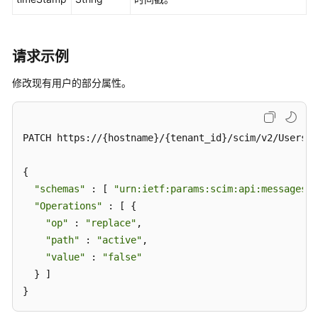
产
品
术
请求示例
语
修改现有用户的部分属性。
责
任
共
担
PATCH https://{hostname}/{tenant_id}/scim/v2/Users/{
云
{

服
"schemas"
 : [ 
"urn:ietf:params:scim:api:messages:2
务
"Operations"
 : [ {

等
"op"
 : 
"replace"
,

级
"path"
 : 
"active"
,

协
"value"
 : 
"false"
议
  } ]

（SLA）
}
白