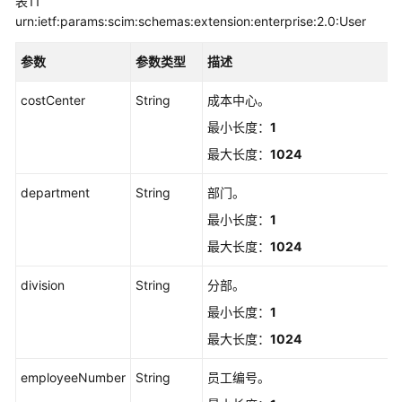
表11
询
urn:ietf:params:scim:schemas:extension:enterprise:2.0:User
用
户
参数
参数类型
描述
详
情
costCenter
String
成本中心。
-
SCIMGetUser
最小长度：
1
最大长度：
1024
删
除
department
String
部门。
用
最小长度：
1
户
-
最大长度：
1024
SCIMDeleteUser
division
String
分部。
更
最小长度：
1
新
最大长度：
1024
用
户
employeeNumber
String
员工编号。
-