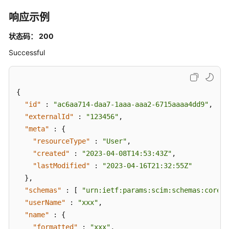
皮
响应示例
书
资
状态码： 200
源
Successful
支
持
区
{
域
"id"
:
"ac6aa714-daa7-1aaa-aaa2-6715aaaa4dd9"
,
"externalId"
:
"123456"
,
系
"meta"
:
{
统
"resourceType"
:
"User"
,
权
"created"
:
"2023-04-08T14:53:43Z"
,
限
"lastModified"
:
"2023-04-16T21:32:55Z"
}
,
"schemas"
:
[
"urn:ietf:params:scim:schemas:core:2
"userName"
:
"xxx"
,
"name"
:
{
"formatted"
:
"xxx"
,