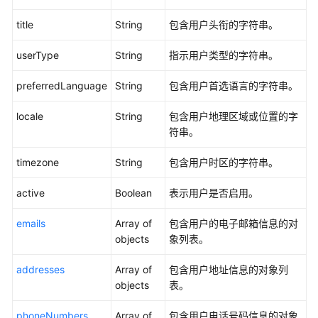
title
String
包含用户头衔的字符串。
应
用
userType
String
指示用户类型的字符串。
程
序
preferredLanguage
String
包含用户首选语言的字符串。
证
书
locale
String
包含用户地理区域或位置的字
管
符串。
理
timezone
String
包含用户时区的字符串。
实
例
active
Boolean
表示用户是否启用。
配
置
emails
Array of
包含用户的电子邮箱信息的对
管
objects
象列表。
理
addresses
Array of
包含用户地址信息的对象列
MFA
objects
表。
配
置
phoneNumbers
Array of
包含用户电话号码信息的对象