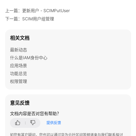
}
]
,
"addresses"
:
[
{
上一篇：更新用户 - SCIMPutUser
"formatted"
:
"xxx"
,
下一篇：SCIM用户组管理
"streetAddress"
:
"xxx"
,
"locality"
:
"xxx"
,
相关文档
"region"
:
"xxx"
,
"postalCode"
:
"123456"
,
最新动态
"country"
:
"xxx"
,
什么是IAM身份中心
"type"
:
"xxx"
,
应用场景
"primary"
:
true
功能总览
}
]
,
权限管理
"phoneNumbers"
:
[
{
"value"
:
"xxx"
,
"type"
:
"work"
,
意见反馈
"primary"
:
true
}
]
文档内容是否对您有帮助？
}
提供反馈
如您有其它疑问，您也可以通过华为云社区问答频道来与我们联系探讨