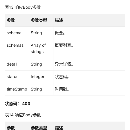
据
表13
响应Body参数
管
理
参数
参数类型
描述
服
schema
String
概要。
务
schemas
提
Array of
概要列表。
供
strings
商
detail
String
异常详情。
管
理
status
Integer
状态码。
客
timeStamp
String
时间戳。
户
端
管
状态码： 403
理
表14
响应Body参数
令
参数
参数类型
描述
牌