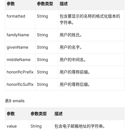
参数
参数类型
描述
定
关
formatted
String
包含要显示的名称的格式化版本的
系
字符串。
管
理
familyName
String
用户的姓氏。
身
givenName
String
用户的名字。
份
提
middleName
String
用户的中间名。
供
商
honorificPrefix
String
用户的尊称前缀。
管
理
honorificSuffix
String
用户的尊称后缀。
自
动
表8
emails
预
置
参数
参数类型
描述
管
理
value
String
包含电子邮箱地址的字符串。