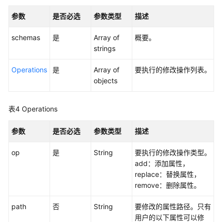
览
参数
是否必选
参数类型
描述
如
何
schemas
是
Array of
概要。
调
strings
用
API
Operations
是
Array of
要执行的修改操作列表。
objects
API
表4
Operations
实
例
参数
是否必选
参数类型
描述
管
理
op
是
String
要执行的修改操作类型。
add：添加属性，
实
replace：替换属性，
例
remove：删除属性。
访
问
path
否
String
要修改的属性路径。只有
控
用户的以下属性可以修