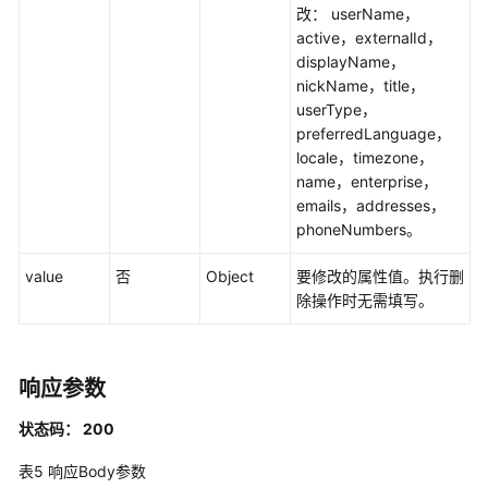
制
改： userName，
属
active，externalId，
性
displayName，
配
nickName，title，
置
userType，
管
preferredLanguage，
理
locale，timezone，
name，enterprise，
权
emails，addresses，
限
phoneNumbers。
集
管
value
否
Object
要修改的属性值。执行删
理
除操作时无需填写。
账
号
响应参数
分
配
状态码： 200
管
理
表5
响应Body参数