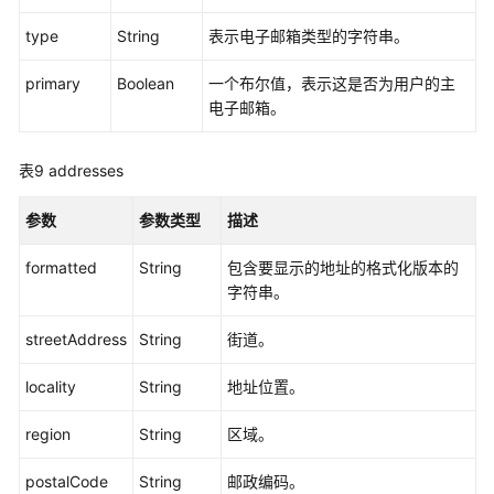
type
String
表示电子邮箱类型的字符串。
身
份
primary
Boolean
一个布尔值，表示这是否为用户的主
源
电子邮箱。
配
额
管
表9
addresses
理
参数
参数类型
描述
自
定
formatted
String
包含要显示的地址的格式化版本的
义
字符串。
密
码
streetAddress
String
街道。
策
略
locality
String
地址位置。
管
理
region
String
区域。
SCIM
postalCode
String
邮政编码。