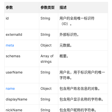
标
参数
参数类型
描述
签
管
id
String
用户的全局唯一标识符
理
（ID）。
应
externalId
String
外部标识符。
用
程
meta
Object
元数据。
序
管
schemas
Array of
概要。
理
strings
userName
String
用户名，用于标识用户的唯一
应
字符串。
用
程
name
Object
包含用户姓名信息的对象。
序
分
displayName
String
包含用户显示名称的字符串。
配
管
nickName
String
包含用户昵称的字符串。
理