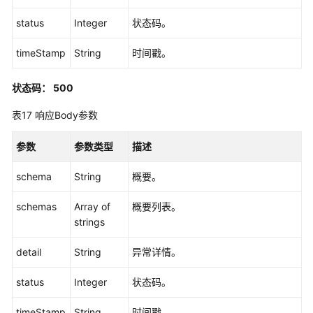
最
status
Integer
状态码。
佳
实
timeStamp
String
时间戳。
践
状态码： 500
SDK
参
表17
响应Body参数
考
参数
参数类型
描述
文
档
schema
String
概要。
下
载
schemas
Array of
概要列表。
strings
通
detail
String
异常详情。
用
参
status
Integer
状态码。
考
timeStamp
String
时间戳。