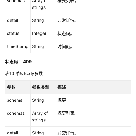
schemas
Array of
概要列表。
委
strings
托
管
detail
String
异常详情。
理
status
Integer
状态码。
凭
timeStamp
String
时间戳。
证
管
理
状态码： 409
表16
响应Body参数
权
限
参数
参数类型
描述
和
授
schema
String
概要。
权
项
schemas
Array of
概要列表。
strings
附
录
detail
String
异常详情。