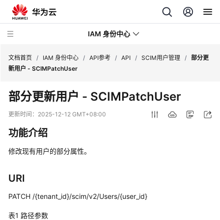
IAM 身份中心
文档首页
/
IAM 身份中心
/
API参考
/
API
/
SCIM用户管理
/
部分更
新用户 - SCIMPatchUser
最
部分更新用户 - SCIMPatchUser
新
动
更新时间：
2025-12-12 GMT+08:00
态
功能介绍
产
修改现有用户的部分属性。
品
介
绍
URI
PATCH /{tenant_id}/scim/v2/Users/{user_id}
快
速
表1
路径参数