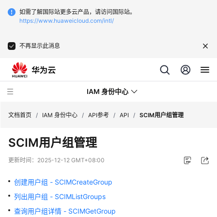
如需了解国际站更多云产品，请访问国际站。
https://www.huaweicloud.com/intl/
不再显示此消息
IAM 身份中心
文档首页
/
IAM 身份中心
/
API参考
/
API
/
SCIM用户组管理
SCIM用户组管理
最
新
更新时间：
2025-12-12 GMT+08:00
动
态
创建用户组 - SCIMCreateGroup
列出用户组 - SCIMListGroups
产
品
查询用户组详情 - SCIMGetGroup