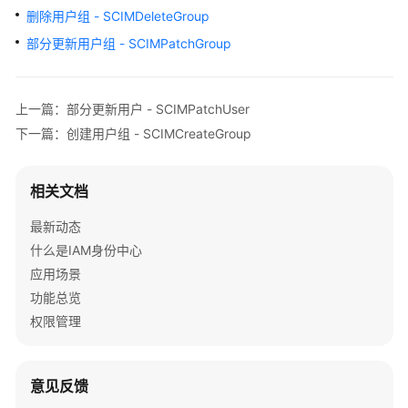
介
删除用户组 - SCIMDeleteGroup
绍
部分更新用户组 - SCIMPatchGroup
快
速
上一篇：部分更新用户 - SCIMPatchUser
入
门
下一篇：创建用户组 - SCIMCreateGroup
用
相关文档
户
指
最新动态
南
什么是IAM身份中心
应用场景
API
参
功能总览
考
权限管理
使
用
意见反馈
前