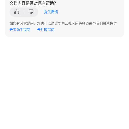
必
文档内容是否对您有帮助？
读
提供反馈
API
如您有其它疑问，您也可以通过华为云社区问答频道来与我们联系探讨
概
云宝助手提问
云社区提问
览
如
何
调
用
API
API
实
例
管
©2026 Huaweicloud.com 版权所有
黔ICP备20004760号-14
苏B2-20130048号
理
A2.B1.B2-20070312
增值电信业务经营许可证：B1.B2-20200593 | 代理域名注册服务机构：新网、西数