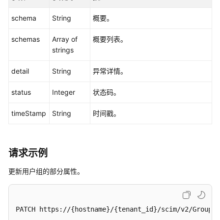
定
关
schema
String
概要。
系
schemas
管
Array of
概要列表。
理
strings
detail
String
异常详情。
身
份
status
Integer
状态码。
提
供
timeStamp
String
时间戳。
商
管
理
请求示例
自
动
更新用户组的部分属性。
预
置
管
PATCH https://{hostname}/{tenant_id}/scim/v2/Groups/
理