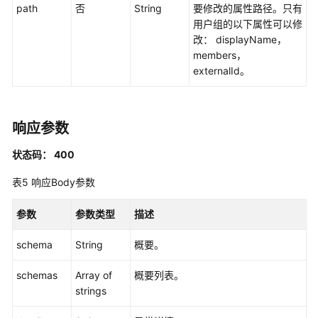
制
path
否
String
要修改的属性路径。只有
属
用户组的以下属性可以修
性
改： displayName，
配
members，
置
externalId。
管
理
响应参数
权
限
状态码： 400
集
管
表5
响应Body参数
理
参数
参数类型
描述
账
号
schema
String
概要。
分
配
schemas
Array of
概要列表。
管
strings
理