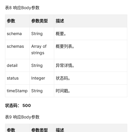
管
表8
响应Body参数
理
参数
参数类型
描述
用
户
schema
String
概要。
管
理
schemas
Array of
概要列表。
strings
用
户
detail
String
异常详情。
组
管
status
Integer
状态码。
理
timeStamp
String
时间戳。
用
户/
状态码： 500
用
户
表9
响应Body参数
组
绑
参数
参数类型
描述