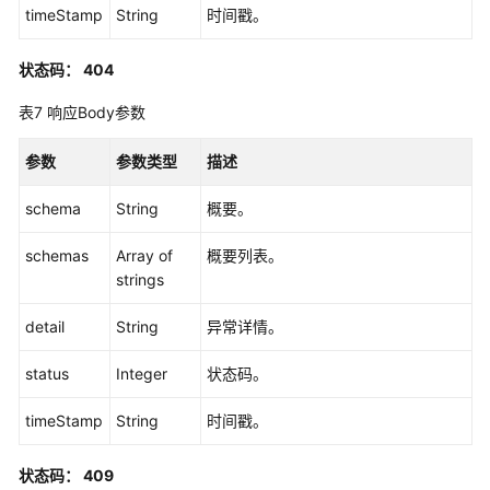
timeStamp
String
时间戳。
应
状态码： 404
用
程
表7
响应Body参数
序
证
参数
参数类型
描述
书
管
schema
String
概要。
理
schemas
Array of
概要列表。
实
strings
例
配
detail
String
异常详情。
置
管
status
Integer
状态码。
理
timeStamp
String
时间戳。
MFA
配
状态码： 409
置