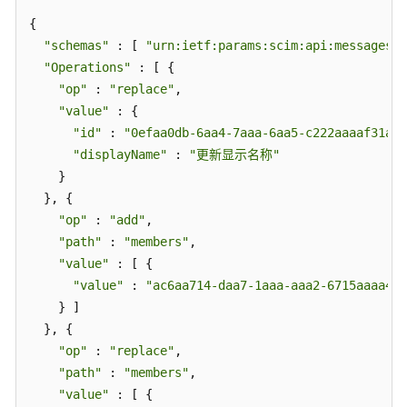
{

身
"schemas"
 : [ 
"urn:ietf:params:scim:api:messages:2
份
"Operations"
 : [ {

源
"op"
 : 
"replace"
,

配
额
"value"
 : {

管
"id"
 : 
"0efaa0db-6aa4-7aaa-6aa5-c222aaaaf31a"
,

理
"displayName"
 : 
"更新显示名称"
    }

自
  }, {

定
"op"
 : 
"add"
,

义
"path"
 : 
"members"
,

密
"value"
 : [ {

码
"value"
 : 
"ac6aa714-daa7-1aaa-aaa2-6715aaaa4dd
策
    } ]

略
  }, {

管
"op"
 : 
"replace"
,

理
"path"
 : 
"members"
,

SCIM
"value"
 : [ {
