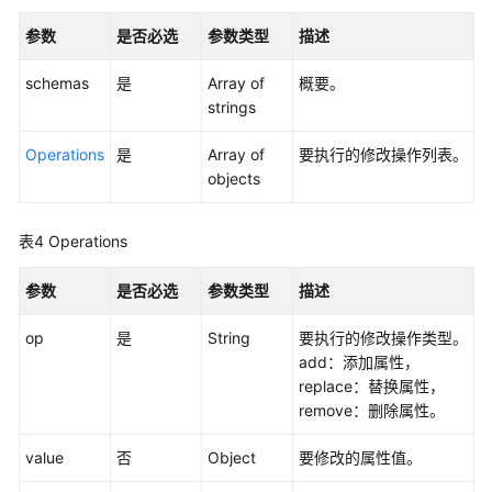
览
参数
是否必选
参数类型
描述
如
何
schemas
是
Array of
概要。
调
strings
用
API
Operations
是
Array of
要执行的修改操作列表。
objects
API
表4
Operations
实
例
参数
是否必选
参数类型
描述
管
理
op
是
String
要执行的修改操作类型。
add：添加属性，
实
replace：替换属性，
例
remove：删除属性。
访
问
value
否
Object
要修改的属性值。
控