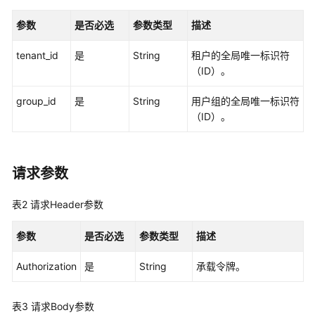
入
门
参数
是否必选
参数类型
描述
用
tenant_id
是
String
租户的全局唯一标识符
户
（ID）。
指
南
group_id
是
String
用户组的全局唯一标识符
（ID）。
API
参
考
请求参数
使
表2
请求Header参数
用
前
参数
是否必选
参数类型
描述
必
读
Authorization
是
String
承载令牌。
API
概
表3
请求Body参数