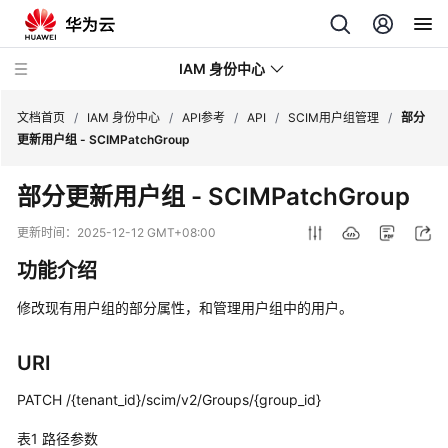
IAM 身份中心
文档首页
/
IAM 身份中心
/
API参考
/
API
/
SCIM用户组管理
/
部分
更新用户组 - SCIMPatchGroup
最
部分更新用户组 - SCIMPatchGroup
新
动
更新时间：
2025-12-12 GMT+08:00
态
功能介绍
产
修改现有用户组的部分属性，和管理用户组中的用户。
品
介
绍
URI
PATCH /{tenant_id}/scim/v2/Groups/{group_id}
快
速
表1
路径参数