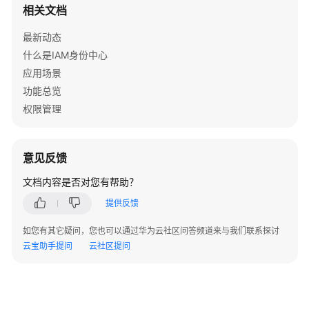
列
相关文档
出
用
最新动态
户
什么是IAM身份中心
组
应用场景
-
功能总览
SCIMListGroups
权限管理
查
询
意见反馈
用
户
文档内容是否对您有帮助？
组
详
提供反馈
情
如您有其它疑问，您也可以通过华为云社区问答频道来与我们联系探讨
-
云宝助手提问
云社区提问
SCIMGetGroup
删
除