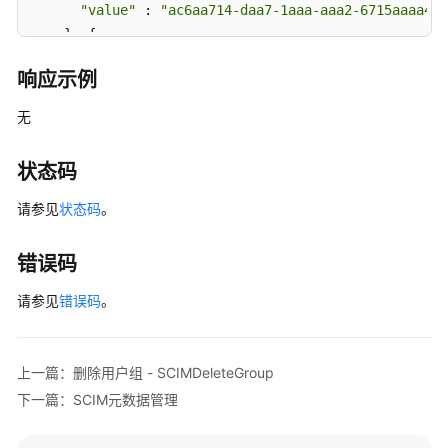
用
"value"
 : 
"ac6aa714-daa7-1aaa-aaa2-6715aaaa4dd
户
    }, {

管
"value"
 : 
"1bdaa75c-7aaf-3aa2-7aac-6a00aaaa335
理
响应示例
    } ]

  }, {

无
SCIM
"op"
 : 
"remove"
,

用
"path"
 : 
"members"
,

户
状态码
"value"
 : [ {

组
"value"
 : 
"ac6aa714-daa7-1aaa-aaa2-6715aaaa4dd
管
请参见
状态码
。
    }, {

理
"value"
 : 
"1bdaa75c-7aaf-3aa2-7aac-6a00aaaa335
错误码
    } ]

创
建
  } ]

请参见
错误码
。
用
}
户
组
上一篇：删除用户组 - SCIMDeleteGroup
-
下一篇：SCIM元数据管理
SCIMCreateGroup